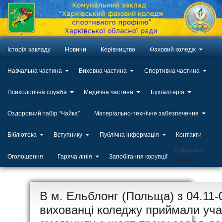
Історія закладу
Новини
Керівництво
Фаховий коледж
Навчальна частина
Виховна частина
Спортивна частина
Психологічна служба
Медична частина
Бухгалтерія
Оздоровчий табір “Чайка”
Матеріально-технічне забезпечення
Бібліотека
Вступнику
Публічна інформація
Контакти
Categories
Оголошення
Гаряча лінія
Запобігання корупції
Новини
ЛИП
В м. Ельблонг (Польща) з 04.11-0
20
вихованці коледжу приймали уча