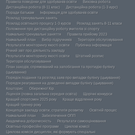
Правила поведінки для здобувачів освіти
Виховна робота
Дистанційна робота (8-11 клас)
Дистанційна робота (1-3 курс)
Поради батькам
Інформація для здобувачів освіти
Розклад тренувальних занять
Розклад освітнього процесу 1-3 курсів
Розклад занять 8-11 класи
Положення про дистанційну роботу вчителів зі спорту
Навчально-тренувальні заняття
Правила прийому 2023
Навчальний план
Вибір підручників
Територія обслуговування
Результати моніторингу якості освіти
Публічна інформація
Річний звіт про діяльність закладу
Результати моніторингу якості освіти
Штатний розпис
Територія обслуговування
План заходів, спрямований на запобігання та протидію булінгу
(цькуванню)
Порядок подання та розгляд заяв про випадки булінгу (цькування)
Порядок реагування на доведенні випадки булінгу (цькування)
Кошторис
Обережно! Кір.
Ліцензія (повна загальна середня освіта)
Щорічні конкурси
Кращий спортсмен 2025 року
Краще відділення року
Кращий тренер року
Концепція закладу освіти, стратегія розвитку
Освітній процес
Навчальний план
Забезпечення ОПП
Академічна доброчесність
Результати самооцінювання
Освітньо-професійні програми
Циклові комісії
Циклова комісія дисциплін, які формують спеціальні