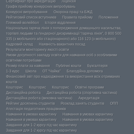
Сертифікат про акредитацію
Ліцензія
Графік прийому конкурсних випробувань
Конкурсні випробування
Охорона праці та БЖД
Рейтиговий список вступників
Правила прийому
Положення
Пляжний волейбол
Історія відділення
Національна гаряча лінія з попередження домашнього насильства,
торгівлі людьми та ґендерної дискримінації “гаряча лінія”, 0 800 500
335 (з мобільного або стаціонарного) або 116 123 (з мобільного)
Кадровий склад
Наявність вакантних посад
Результати моніторингу якості освіти
Умови досупності закладу освіти для навчання осіб з особливими
освітніми потребами
Розмір плати за навчання
Публічні кошти
Бухгалтерія
1-3 курс
Школа
ОТ “Чайка”
Благодійна допомога
Фінансовий звіт про надходження та використання всіх отриманих
коштів
Кошторис
Кошторис
Кошторис
Освітні програми
Дистанційна робота
Дистанційна робота (спортивна частина)
Дистанційна робота (виховна частина)
Акредитація
Рейтинг досягнень студентів
Розклад занять студентів
ОПП
Атестація педагогічних працівників
Навчання в умовах карантину
Навчання в умовах карантину
Навчання в умовах карантину
Навчання в умовах карантину
Завдання для 1-2 курсу під час карантину
Завдання для 1-2 курсу під час карантину