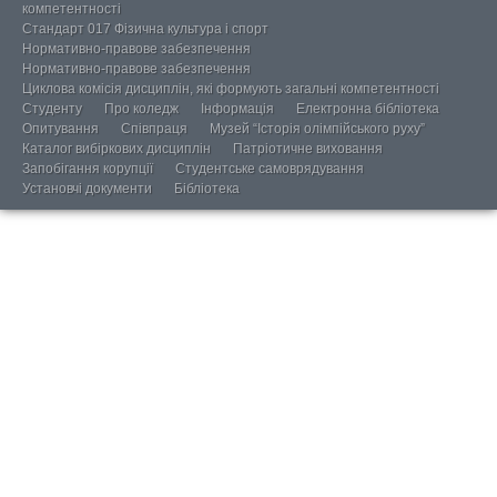
компетентності
Стандарт 017 Фізична культура і спорт
Нормативно-правове забезпечення
Нормативно-правове забезпечення
Циклова комісія дисциплін, які формують загальні компетентності
Студенту
Про коледж
Інформація
Електронна бібліотека
Опитування
Співпраця
Музей “Історія олімпійського руху”
Каталог вибіркових дисциплін
Патріотичне виховання
Запобігання корупції
Студентське самоврядування
Установчі документи
Бібліотека