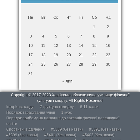
Пн
Вт
Ср
Чт
Пт
Сб
Нд
1
2
3
4
5
6
7
8
9
10
11
12
13
14
15
16
17
18
19
20
21
22
23
24
25
26
27
28
29
30
31
« Лип
Copyright © 2017-2023 Харківське обласне вище училище фізичної
культури і спорту. All Rights Reserved.
Історія закладу
Структура коледжу
8-11 класи
Порядок зарахування учнів
1 курс
Порядок прийому на навчання до закладів фахової передвищої
освіти
Спортивні відділення
#5389 (без назви)
#5391 (без назви)
#5399 (без назви)
#5401 (без назви)
#5403 (без назви)