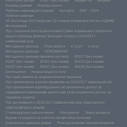
#5405 (без назви)
#5407 (без назви)
Бадмінтон
Мережа
Розклад дзвінків
Розклад занять
Публічна інформація (накази)
Контакти
НМТ – 2024
Публічні закупівлі
20 листопада 2013 року учні 10-х класів побували в гостях в ХДАФК.
Фотогалерея
Про створення атестаційної комісії І рівня Харківського обласного
вищого училища фізичної культури і спорту у 2016/2017
навчальному році
Методична скринька
План роботи
Статут
Статут
Методична скринька
ПОЛОЖЕННЯ
Методична скринька (виховна частина)
#5327 (без назви)
#5387 (без назви)
#5421 (без назви)
#5423 (без назви)
#5425 (без назви)
#5427 (без назви)
#5436 (без назви)
Оголошення
Новини водного поло
Про єдині вимоги до ведення класних журналів
Про призначення класних керівників на 2016/2017 навчальний рік
Про призначення відповідальних і встановлення доплат за
завідування навчальними кабінетами та встановлення доплат за
перевірку зошитів
Про дотримання у 2016/2017 навчальному році норм єдиного
орфографічного режиму
Стипендіальне забезпечення
Опитування
Творчі конкурси
Відгуки та рецензії на освітньо-професійну програму
Електронна скринька довіри
Розклад прийому творчих конкурсів