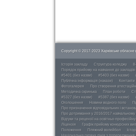
Copyright © 2017-2023 Харківське обласне в
Історія закладу
Структура коледжу
8
Порядок прийому на навчання до закладів
#5401 (без назви)
#5403 (без назви)
Публічна інформація (накази)
Контакти
Фотогалерея
Про створення атестаційно
Методична скринька
План роботи
Ст
#5327 (без назви)
#5387 (без назви)
Оголошення
Новини водного поло
П
Про призначення відповідальних і встанов
Про дотримання у 2016/2017 навчальному 
Відгуки та рецензії на освітньо-професійн
Ліцензія
Графік прийому конкурсних ви
Положення
Пляжний волейбол
Істор
Національна гаряча лінія з попередження д