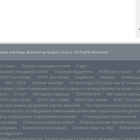
ище училище фізичної культури і спорту. All Rights Reserved.
-11 класи
Порядок зарахування учнів
1 курс
 фахової передвищої освіти
Спортивні відділення
#5389 (без назви)
#
#5405 (без назви)
#5407 (без назви)
Бадмінтон
Мережа
Розклад дз
НМТ – 2024
Публічні закупівлі
20 листопада 2013 року учні 10-х класі
ї комісії І рівня Харківського обласного вищого училища фізичної культури і с
атут
Статут
Методична скринька
ПОЛОЖЕННЯ
Методична скринь
#5421 (без назви)
#5423 (без назви)
#5425 (без назви)
#5427 (без наз
ро єдині вимоги до ведення класних журналів
Про призначення класних кері
лення доплат за завідування навчальними кабінетами та встановлення доплат
році норм єдиного орфографічного режиму
Стипендіальне забезпечення
у програму
Електронна скринька довіри
Розклад прийому творчих конкурс
пробувань
Конкурсні випробування
Охорона праці та БЖД
Рейтиговий
ія відділення
омашнього насильства, торгівлі людьми та ґендерної дискримінації “гаряча лін