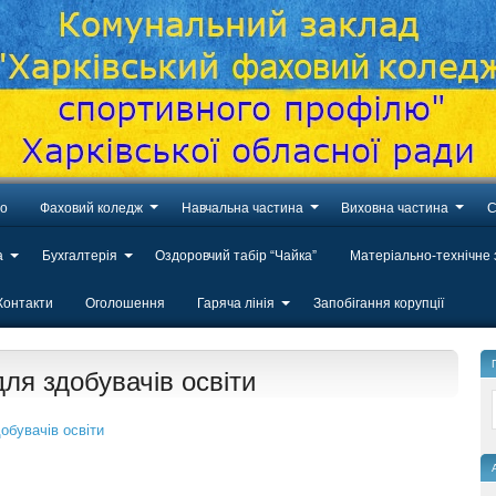
во
Фаховий коледж
Навчальна частина
Виховна частина
С
а
Бухгалтерія
Оздоровчий табір “Чайка”
Матеріально-технічне
Контакти
Оголошення
Гаряча лінія
Запобігання корупції
ля здобувачів освіти
обувачів освіти