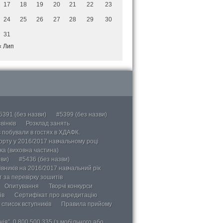
17
18
19
20
21
22
23
24
25
26
27
28
29
30
31
« Лип
5391 (без назви)
#5399 (без назви)
вінків
Розклад занять
в побували в гостях в ХДАФК.
порту у 2016/2017 навчальному році
ка (виховна частина)
ви)
#5436 (без назви)
вників на 2016/2017 навчальний рік
 за перевірку зошитів
Опитування
Творчі конкурси
ів
Сертифікат про акредитацію
 список вступників
Правила прийому
ія”, 0 800 500 335 (з мобільного або