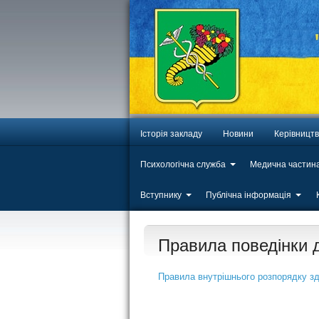
Історія закладу
Новини
Керівницт
Психологічна служба
Медична частин
Вступнику
Публічна інформація
Правила поведінки д
Правила внутрішнього розпорядку зд