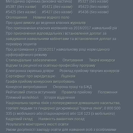
Методична скринька (виховна частина)
#5327 (без назви)
#5387 (без назви)
#5421 (без назви)
#5423 (без назви)
#5425 (без назви)
#5427 (без назви)
#5436 (без назви)
Оголошення
Новини водного поло
Про єдині вимоги до ведення класних журналів
Про призначення класних керівників на 2016/2017 навчальний рік
Про призначення відповідальних і встановлення доплат за
завідування навчальними кабінетами та встановлення доплат за
перевірку зошитів
Про дотримання у 2016/2017 навчальному році норм єдиного
орфографічного режиму
Стипендіальне забезпечення
Опитування
Творчі конкурси
Відгуки та рецензії на освітньо-професійну програму
Електронна скринька довіри
Розклад прийому творчих конкурсів
Сертифікат про акредитацію
Ліцензія
Графік прийому конкурсних випробувань
Конкурсні випробування
Охорона праці та БЖД
Рейтиговий список вступників
Правила прийому
Положення
Пляжний волейбол
Історія відділення
Національна гаряча лінія з попередження домашнього насильства,
торгівлі людьми та ґендерної дискримінації “гаряча лінія”, 0 800 500
335 (з мобільного або стаціонарного) або 116 123 (з мобільного)
Кадровий склад
Наявність вакантних посад
Результати моніторингу якості освіти
Умови досупності закладу освіти для навчання осіб з особливими