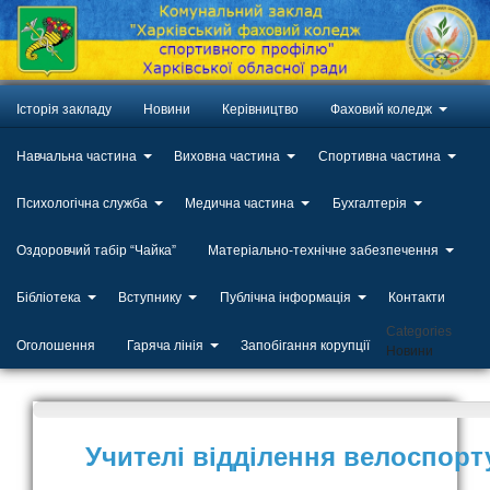
Історія закладу
Новини
Керівництво
Фаховий коледж
Навчальна частина
Виховна частина
Спортивна частина
Психологічна служба
Медична частина
Бухгалтерія
Оздоровчий табір “Чайка”
Матеріально-технічне забезпечення
Бібліотека
Вступнику
Публічна інформація
Контакти
Categories
Оголошення
Гаряча лінія
Запобігання корупції
Новини
Учителі відділення велоспорт