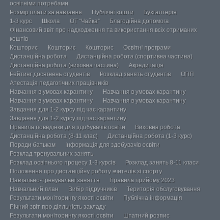
освітніми потребами
Розмір плати за навчання
Публічні кошти
Бухгалтерія
1-3 курс
Школа
ОТ “Чайка”
Благодійна допомога
Фінансовий звіт про надходження та використання всіх отриманих
коштів
Кошторис
Кошторис
Кошторис
Освітні програми
Дистанційна робота
Дистанційна робота (спортивна частина)
Дистанційна робота (виховна частина)
Акредитація
Рейтинг досягнень студентів
Розклад занять студентів
ОПП
Атестація педагогічних працівників
Навчання в умовах карантину
Навчання в умовах карантину
Навчання в умовах карантину
Навчання в умовах карантину
Завдання для 1-2 курсу під час карантину
Завдання для 1-2 курсу під час карантину
Правила поведінки для здобувачів освіти
Виховна робота
Дистанційна робота (8-11 клас)
Дистанційна робота (1-3 курс)
Поради батькам
Інформація для здобувачів освіти
Розклад тренувальних занять
Розклад освітнього процесу 1-3 курсів
Розклад занять 8-11 класи
Положення про дистанційну роботу вчителів зі спорту
Навчально-тренувальні заняття
Правила прийому 2023
Навчальний план
Вибір підручників
Територія обслуговування
Результати моніторингу якості освіти
Публічна інформація
Річний звіт про діяльність закладу
Результати моніторингу якості освіти
Штатний розпис