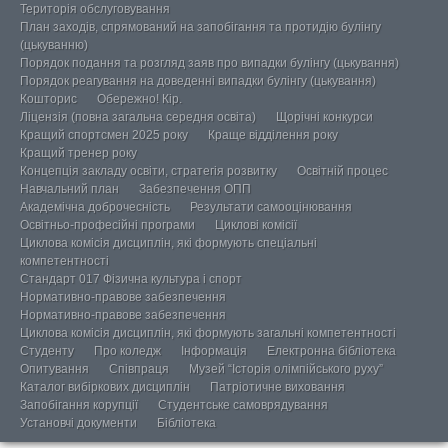
Територія обслуговування
План заходів, спрямований на запобігання та протидію булінгу
(цькуванню)
Порядок подання та розгляд заяв про випадки булінгу (цькування)
Порядок реагування на доведенні випадки булінгу (цькування)
Кошторис
Обережно! Кір.
Ліцензія (повна загальна середня освіта)
Щорічні конкурси
Кращий спортсмен 2025 року
Краще відділення року
Кращий тренер року
Концепція закладу освіти, стратегія розвитку
Освітній процес
Навчальний план
Забезпечення ОПП
Академічна доброчесність
Результати самооцінювання
Освітньо-професійні програми
Циклові комісії
Циклова комісія дисциплін, які формують спеціальні
компетентності
Стандарт 017 Фізична культура і спорт
Нормативно-правове забезпечення
Нормативно-правове забезпечення
Циклова комісія дисциплін, які формують загальні компетентності
Студенту
Про коледж
Інформація
Електронна бібліотека
Опитування
Співпраця
Музей “Історія олімпійського руху”
Каталог вибіркових дисциплін
Патріотичне виховання
Запобігання корупції
Студентське самоврядування
Установчі документи
Бібліотека