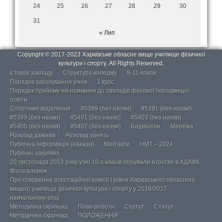
24
25
26
27
28
29
30
31
« Лип
Copyright © 2017-2023 Харківське обласне вище училище фізичної
культури і спорту. All Rights Reserved.
Історія закладу
Структура коледжу
8-11 класи
Порядок зарахування учнів
1 курс
Порядок прийому на навчання до закладів фахової передвищої
освіти
Спортивні відділення
#5389 (без назви)
#5391 (без назви)
#5399 (без назви)
#5401 (без назви)
#5403 (без назви)
#5405 (без назви)
#5407 (без назви)
Бадмінтон
Мережа
Розклад дзвінків
Розклад занять
Публічна інформація (накази)
Контакти
НМТ – 2024
Публічні закупівлі
20 листопада 2013 року учні 10-х класів побували в гостях в ХДАФК.
Фотогалерея
Про створення атестаційної комісії І рівня Харківського обласного
вищого училища фізичної культури і спорту у 2016/2017
навчальному році
Методична скринька
План роботи
Статут
Статут
Методична скринька
ПОЛОЖЕННЯ