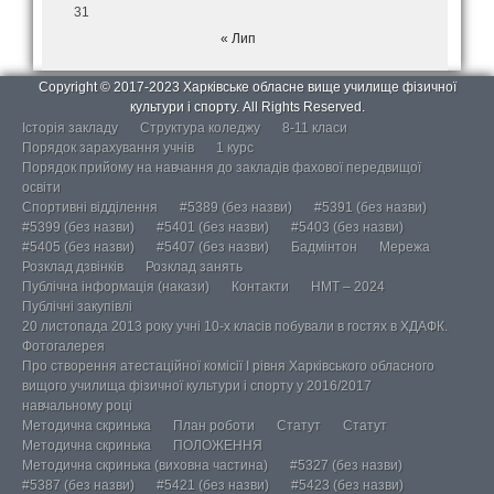
31
« Лип
Copyright © 2017-2023 Харківське обласне вище училище фізичної
культури і спорту. All Rights Reserved.
Історія закладу
Структура коледжу
8-11 класи
Порядок зарахування учнів
1 курс
Порядок прийому на навчання до закладів фахової передвищої
освіти
Спортивні відділення
#5389 (без назви)
#5391 (без назви)
#5399 (без назви)
#5401 (без назви)
#5403 (без назви)
#5405 (без назви)
#5407 (без назви)
Бадмінтон
Мережа
Розклад дзвінків
Розклад занять
Публічна інформація (накази)
Контакти
НМТ – 2024
Публічні закупівлі
20 листопада 2013 року учні 10-х класів побували в гостях в ХДАФК.
Фотогалерея
Про створення атестаційної комісії І рівня Харківського обласного
вищого училища фізичної культури і спорту у 2016/2017
навчальному році
Методична скринька
План роботи
Статут
Статут
Методична скринька
ПОЛОЖЕННЯ
Методична скринька (виховна частина)
#5327 (без назви)
#5387 (без назви)
#5421 (без назви)
#5423 (без назви)