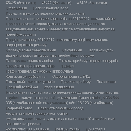
#5425 (без назви)
#5427 (без назви)
#5436 (без назви)
Оголошення
Новини водного поло
Про єдині вимоги до ведення класних журналів
Про призначення класних керівників на 2016/2017 навчальний рік
Про призначення відповідальних і встановлення доплат за
завідування навчальними кабінетами та встановлення доплат за
перевірку зошитів
Про дотримання у 2016/2017 навчальному році норм єдиного
орфографічного режиму
Стипендіальне забезпечення
Опитування
Творчі конкурси
Відгуки та рецензії на освітньо-професійну програму
Електронна скринька довіри
Розклад прийому творчих конкурсів
Сертифікат про акредитацію
Ліцензія
Графік прийому конкурсних випробувань
Конкурсні випробування
Охорона праці та БЖД
Рейтиговий список вступників
Правила прийому
Положення
Пляжний волейбол
Історія відділення
Національна гаряча лінія з попередження домашнього насильства,
торгівлі людьми та ґендерної дискримінації “гаряча лінія”, 0 800 500
335 (з мобільного або стаціонарного) або 116 123 (з мобільного)
Кадровий склад
Наявність вакантних посад
Результати моніторингу якості освіти
Умови досупності закладу освіти для навчання осіб з особливими
освітніми потребами
Розмір плати за навчання
Публічні кошти
Бухгалтерія