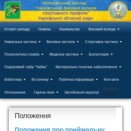
Історія закладу
Новини
Керівництво
Фаховий коледж
Навчальна частина
Виховна частина
Спортивна частина
Психологічна служба
Медична частина
Бухгалтерія
Оздоровчий табір “Чайка”
Матеріально-технічне забезпечення
Бібліотека
Вступнику
Публічна інформація
Контакти
Categories
Оголошення
Гаряча лінія
Запобігання корупції
Новини
Положення
Положення про приймальну