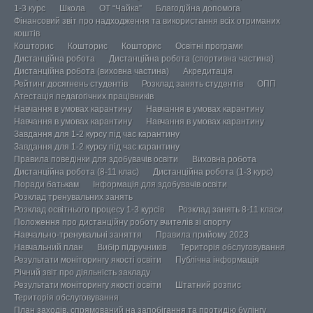
1-3 курс
Школа
ОТ “Чайка”
Благодійна допомога
Фінансовий звіт про надходження та використання всіх отриманих
коштів
Кошторис
Кошторис
Кошторис
Освітні програми
Дистанційна робота
Дистанційна робота (спортивна частина)
Дистанційна робота (виховна частина)
Акредитація
Рейтинг досягнень студентів
Розклад занять студентів
ОПП
Атестація педагогічних працівників
Навчання в умовах карантину
Навчання в умовах карантину
Навчання в умовах карантину
Навчання в умовах карантину
Завдання для 1-2 курсу під час карантину
Завдання для 1-2 курсу під час карантину
Правила поведінки для здобувачів освіти
Виховна робота
Дистанційна робота (8-11 клас)
Дистанційна робота (1-3 курс)
Поради батькам
Інформація для здобувачів освіти
Розклад тренувальних занять
Розклад освітнього процесу 1-3 курсів
Розклад занять 8-11 класи
Положення про дистанційну роботу вчителів зі спорту
Навчально-тренувальні заняття
Правила прийому 2023
Навчальний план
Вибір підручників
Територія обслуговування
Результати моніторингу якості освіти
Публічна інформація
Річний звіт про діяльність закладу
Результати моніторингу якості освіти
Штатний розпис
Територія обслуговування
План заходів, спрямований на запобігання та протидію булінгу