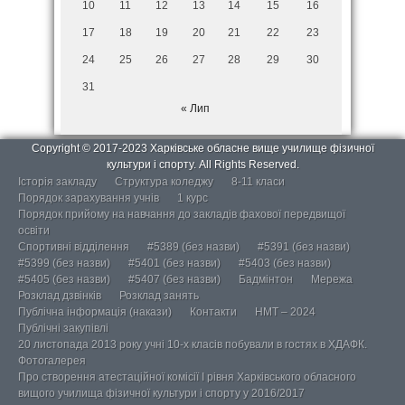
10
11
12
13
14
15
16
17
18
19
20
21
22
23
24
25
26
27
28
29
30
31
« Лип
Copyright © 2017-2023 Харківське обласне вище училище фізичної
культури і спорту. All Rights Reserved.
Історія закладу
Структура коледжу
8-11 класи
Порядок зарахування учнів
1 курс
Порядок прийому на навчання до закладів фахової передвищої
освіти
Спортивні відділення
#5389 (без назви)
#5391 (без назви)
#5399 (без назви)
#5401 (без назви)
#5403 (без назви)
#5405 (без назви)
#5407 (без назви)
Бадмінтон
Мережа
Розклад дзвінків
Розклад занять
Публічна інформація (накази)
Контакти
НМТ – 2024
Публічні закупівлі
20 листопада 2013 року учні 10-х класів побували в гостях в ХДАФК.
Фотогалерея
Про створення атестаційної комісії І рівня Харківського обласного
вищого училища фізичної культури і спорту у 2016/2017