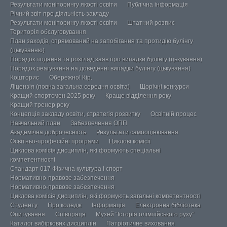
Результати моніторингу якості освіти
Публічна інформація
Річний звіт про діяльність закладу
Результати моніторингу якості освіти
Штатний розпис
Територія обслуговування
План заходів, спрямований на запобігання та протидію булінгу
(цькуванню)
Порядок подання та розгляд заяв про випадки булінгу (цькування)
Порядок реагування на доведенні випадки булінгу (цькування)
Кошторис
Обережно! Кір.
Ліцензія (повна загальна середня освіта)
Щорічні конкурси
Кращий спортсмен 2025 року
Краще відділення року
Кращий тренер року
Концепція закладу освіти, стратегія розвитку
Освітній процес
Навчальний план
Забезпечення ОПП
Академічна доброчесність
Результати самооцінювання
Освітньо-професійні програми
Циклові комісії
Циклова комісія дисциплін, які формують спеціальні
компетентності
Стандарт 017 Фізична культура і спорт
Нормативно-правове забезпечення
Нормативно-правове забезпечення
Циклова комісія дисциплін, які формують загальні компетентності
Студенту
Про коледж
Інформація
Електронна бібліотека
Опитування
Співпраця
Музей “Історія олімпійського руху”
Каталог вибіркових дисциплін
Патріотичне виховання