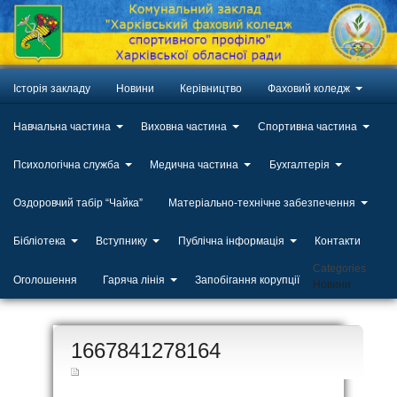
Історія закладу
Новини
Керівництво
Фаховий коледж
Навчальна частина
Виховна частина
Спортивна частина
Психологічна служба
Медична частина
Бухгалтерія
Оздоровчий табір “Чайка”
Матеріально-технічне забезпечення
Бібліотека
Вступнику
Публічна інформація
Контакти
Categories
Оголошення
Гаряча лінія
Запобігання корупції
Новини
ЛИП
1667841278164
20