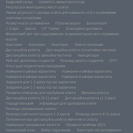
Кадровий склад
Наявність вакантних посад
Результати моніторингу якості освіти
Умови досупності закладу освіти для навчання осіб з особливими
освітніми потребами
Розмір плати за навчання
Публічні кошти
Бухгалтерія
1-3 курс
Школа
ОТ “Чайка”
Благодійна допомога
Фінансовий звіт про надходження та використання всіх отриманих
коштів
Кошторис
Кошторис
Кошторис
Освітні програми
Дистанційна робота
Дистанційна робота (спортивна частина)
Дистанційна робота (виховна частина)
Акредитація
Рейтинг досягнень студентів
Розклад занять студентів
ОПП
Атестація педагогічних працівників
Навчання в умовах карантину
Навчання в умовах карантину
Навчання в умовах карантину
Навчання в умовах карантину
Завдання для 1-2 курсу під час карантину
Завдання для 1-2 курсу під час карантину
Правила поведінки для здобувачів освіти
Виховна робота
Дистанційна робота (8-11 клас)
Дистанційна робота (1-3 курс)
Поради батькам
Інформація для здобувачів освіти
Розклад тренувальних занять
Розклад освітнього процесу 1-3 курсів
Розклад занять 8-11 класи
Положення про дистанційну роботу вчителів зі спорту
Навчально-тренувальні заняття
Правила прийому 2023
Навчальний план
Вибір підручників
Територія обслуговування