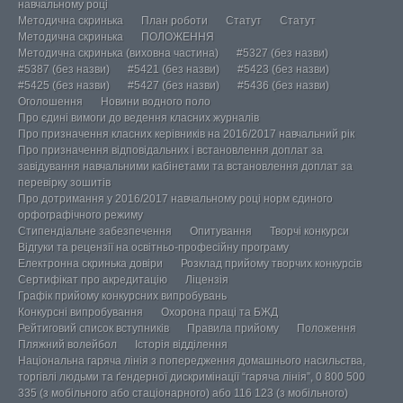
навчальному році
Методична скринька
План роботи
Статут
Статут
Методична скринька
ПОЛОЖЕННЯ
Методична скринька (виховна частина)
#5327 (без назви)
#5387 (без назви)
#5421 (без назви)
#5423 (без назви)
#5425 (без назви)
#5427 (без назви)
#5436 (без назви)
Оголошення
Новини водного поло
Про єдині вимоги до ведення класних журналів
Про призначення класних керівників на 2016/2017 навчальний рік
Про призначення відповідальних і встановлення доплат за
завідування навчальними кабінетами та встановлення доплат за
перевірку зошитів
Про дотримання у 2016/2017 навчальному році норм єдиного
орфографічного режиму
Стипендіальне забезпечення
Опитування
Творчі конкурси
Відгуки та рецензії на освітньо-професійну програму
Електронна скринька довіри
Розклад прийому творчих конкурсів
Сертифікат про акредитацію
Ліцензія
Графік прийому конкурсних випробувань
Конкурсні випробування
Охорона праці та БЖД
Рейтиговий список вступників
Правила прийому
Положення
Пляжний волейбол
Історія відділення
Національна гаряча лінія з попередження домашнього насильства,
торгівлі людьми та ґендерної дискримінації “гаряча лінія”, 0 800 500
335 (з мобільного або стаціонарного) або 116 123 (з мобільного)