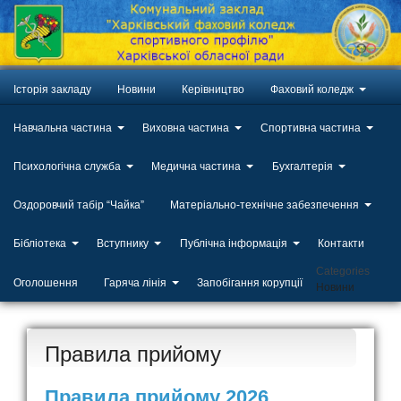
Історія закладу
Новини
Керівництво
Фаховий коледж
Навчальна частина
Виховна частина
Спортивна частина
Психологічна служба
Медична частина
Бухгалтерія
Оздоровчий табір “Чайка”
Матеріально-технічне забезпечення
Бібліотека
Вступнику
Публічна інформація
Контакти
Categories
Оголошення
Гаряча лінія
Запобігання корупції
Новини
Правила прийому
Правила прийому 2026