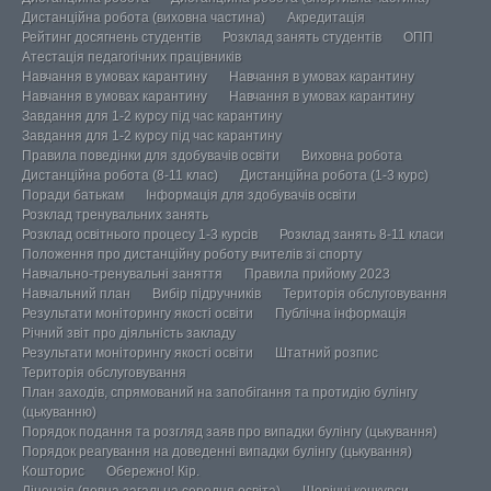
Дистанційна робота (виховна частина)
Акредитація
Рейтинг досягнень студентів
Розклад занять студентів
ОПП
Атестація педагогічних працівників
Навчання в умовах карантину
Навчання в умовах карантину
Навчання в умовах карантину
Навчання в умовах карантину
Завдання для 1-2 курсу під час карантину
Завдання для 1-2 курсу під час карантину
Правила поведінки для здобувачів освіти
Виховна робота
Дистанційна робота (8-11 клас)
Дистанційна робота (1-3 курс)
Поради батькам
Інформація для здобувачів освіти
Розклад тренувальних занять
Розклад освітнього процесу 1-3 курсів
Розклад занять 8-11 класи
Положення про дистанційну роботу вчителів зі спорту
Навчально-тренувальні заняття
Правила прийому 2023
Навчальний план
Вибір підручників
Територія обслуговування
Результати моніторингу якості освіти
Публічна інформація
Річний звіт про діяльність закладу
Результати моніторингу якості освіти
Штатний розпис
Територія обслуговування
План заходів, спрямований на запобігання та протидію булінгу
(цькуванню)
Порядок подання та розгляд заяв про випадки булінгу (цькування)
Порядок реагування на доведенні випадки булінгу (цькування)
Кошторис
Обережно! Кір.