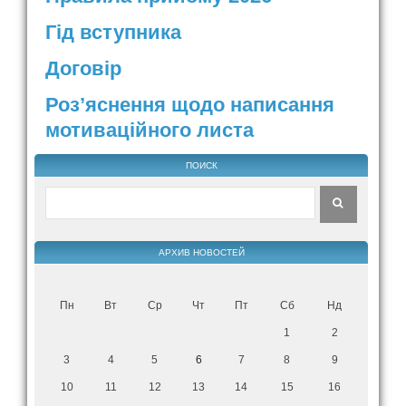
Гід вступника
Договір
Роз’яснення щодо написання
мотиваційного листа
ПОИСК
АРХИВ НОВОСТЕЙ
Пн
Вт
Ср
Чт
Пт
Сб
Нд
1
2
3
4
5
6
7
8
9
10
11
12
13
14
15
16