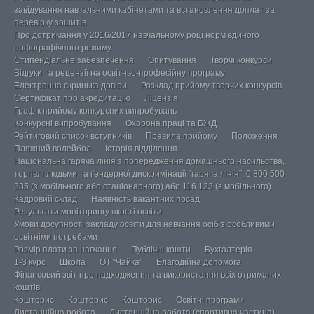
завідування навчальними кабінетами та встановлення доплат за
перевірку зошитів
Про дотримання у 2016/2017 навчальному році норм єдиного
орфографічного режиму
Стипендіальне забезпечення
Опитування
Творчі конкурси
Відгуки та рецензії на освітньо-професійну програму
Електронна скринька довіри
Розклад прийому творчих конкурсів
Сертифікат про акредитацію
Ліцензія
Графік прийому конкурсних випробувань
Конкурсні випробування
Охорона праці та БЖД
Рейтиговий список вступників
Правила прийому
Положення
Пляжний волейбол
Історія відділення
Національна гаряча лінія з попередження домашнього насильства,
торгівлі людьми та ґендерної дискримінації “гаряча лінія”, 0 800 500
335 (з мобільного або стаціонарного) або 116 123 (з мобільного)
Кадровий склад
Наявність вакантних посад
Результати моніторингу якості освіти
Умови досупності закладу освіти для навчання осіб з особливими
освітніми потребами
Розмір плати за навчання
Публічні кошти
Бухгалтерія
1-3 курс
Школа
ОТ “Чайка”
Благодійна допомога
Фінансовий звіт про надходження та використання всіх отриманих
коштів
Кошторис
Кошторис
Кошторис
Освітні програми
Дистанційна робота
Дистанційна робота (спортивна частина)