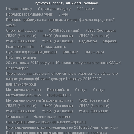
культури і спорту. All Rights Reserved.
Історія закладу
Структура коледжу
8-11 класи
Порядок зарахування учнів
1 курс
Порядок прийому на навчання до закладів фахової передвищої
освіти
Спортивні відділення
#5389 (без назви)
#5391 (без назви)
#5399 (без назви)
#5401 (без назви)
#5403 (без назви)
#5405 (без назви)
#5407 (без назви)
Бадмінтон
Мережа
Розклад дзвінків
Розклад занять
Публічна інформація (накази)
Контакти
НМТ – 2024
Публічні закупівлі
20 листопада 2013 року учні 10-х класів побували в гостях в ХДАФК.
Фотогалерея
Про створення атестаційної комісії І рівня Харківського обласного
вищого училища фізичної культури і спорту у 2016/2017
навчальному році
Методична скринька
План роботи
Статут
Статут
Методична скринька
ПОЛОЖЕННЯ
Методична скринька (виховна частина)
#5327 (без назви)
#5387 (без назви)
#5421 (без назви)
#5423 (без назви)
#5425 (без назви)
#5427 (без назви)
#5436 (без назви)
Оголошення
Новини водного поло
Про єдині вимоги до ведення класних журналів
Про призначення класних керівників на 2016/2017 навчальний рік
Про призначення відповідальних і встановлення доплат за