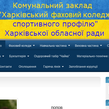
во
Фаховий коледж
Навчальна частина
Виховна частина
С
а
Бухгалтерія
Оздоровчий табір “Чайка”
Матеріально-технічне
Контакти
Оголошення
Гаряча лінія
Запобігання корупції
ПОПОВ