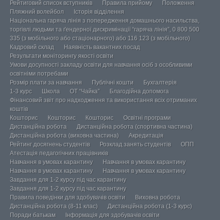
Рейтиговий список вступників
Правила прийому
Положення
Пляжний волейбол
Історія відділення
Національна гаряча лінія з попередження домашнього насильства,
торгівлі людьми та ґендерної дискримінації “гаряча лінія”, 0 800 500
335 (з мобільного або стаціонарного) або 116 123 (з мобільного)
Кадровий склад
Наявність вакантних посад
Результати моніторингу якості освіти
Умови досупності закладу освіти для навчання осіб з особливими
освітніми потребами
Розмір плати за навчання
Публічні кошти
Бухгалтерія
1-3 курс
Школа
ОТ “Чайка”
Благодійна допомога
Фінансовий звіт про надходження та використання всіх отриманих
коштів
Кошторис
Кошторис
Кошторис
Освітні програми
Дистанційна робота
Дистанційна робота (спортивна частина)
Дистанційна робота (виховна частина)
Акредитація
Рейтинг досягнень студентів
Розклад занять студентів
ОПП
Атестація педагогічних працівників
Навчання в умовах карантину
Навчання в умовах карантину
Навчання в умовах карантину
Навчання в умовах карантину
Завдання для 1-2 курсу під час карантину
Завдання для 1-2 курсу під час карантину
Правила поведінки для здобувачів освіти
Виховна робота
Дистанційна робота (8-11 клас)
Дистанційна робота (1-3 курс)
Поради батькам
Інформація для здобувачів освіти