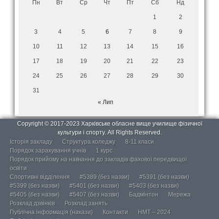
Пн
Вт
Ср
Чт
Пт
Сб
Нд
1
2
3
4
5
6
7
8
9
10
11
12
13
14
15
16
17
18
19
20
21
22
23
24
25
26
27
28
29
30
31
« Лип
Copyright © 2017-2023 Харківське обласне вище училище фізичної
культури і спорту. All Rights Reserved.
Історія закладу
Структура коледжу
8-11 класи
Порядок зарахування учнів
1 курс
Порядок прийому на навчання до закладів фахової передвищої
освіти
Спортивні відділення
#5389 (без назви)
#5391 (без назви)
#5399 (без назви)
#5401 (без назви)
#5403 (без назви)
#5405 (без назви)
#5407 (без назви)
Бадмінтон
Мережа
Розклад дзвінків
Розклад занять
Публічна інформація (накази)
Контакти
НМТ – 2024