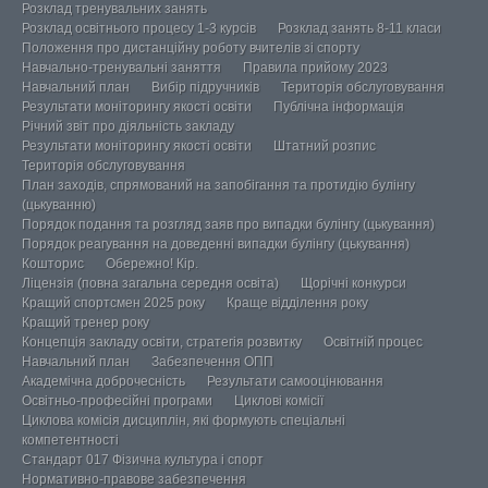
Розклад тренувальних занять
Розклад освітнього процесу 1-3 курсів
Розклад занять 8-11 класи
Положення про дистанційну роботу вчителів зі спорту
Навчально-тренувальні заняття
Правила прийому 2023
Навчальний план
Вибір підручників
Територія обслуговування
Результати моніторингу якості освіти
Публічна інформація
Річний звіт про діяльність закладу
Результати моніторингу якості освіти
Штатний розпис
Територія обслуговування
План заходів, спрямований на запобігання та протидію булінгу
(цькуванню)
Порядок подання та розгляд заяв про випадки булінгу (цькування)
Порядок реагування на доведенні випадки булінгу (цькування)
Кошторис
Обережно! Кір.
Ліцензія (повна загальна середня освіта)
Щорічні конкурси
Кращий спортсмен 2025 року
Краще відділення року
Кращий тренер року
Концепція закладу освіти, стратегія розвитку
Освітній процес
Навчальний план
Забезпечення ОПП
Академічна доброчесність
Результати самооцінювання
Освітньо-професійні програми
Циклові комісії
Циклова комісія дисциплін, які формують спеціальні
компетентності
Стандарт 017 Фізична культура і спорт
Нормативно-правове забезпечення