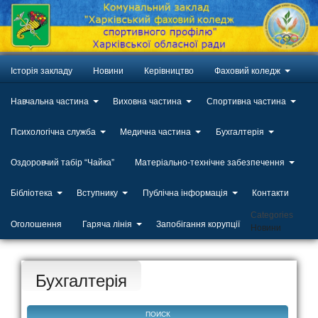
Історія закладу
Новини
Керівництво
Фаховий коледж
Навчальна частина
Виховна частина
Спортивна частина
Психологічна служба
Медична частина
Бухгалтерія
Оздоровчий табір “Чайка”
Матеріально-технічне забезпечення
Бібліотека
Вступнику
Публічна інформація
Контакти
Categories
Оголошення
Гаряча лінія
Запобігання корупції
Новини
Бухгалтерія
ПОИСК