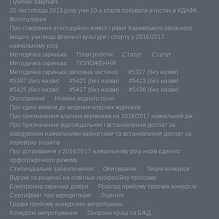
Публічні закупівлі
20 листопада 2013 року учні 10-х класів побували в гостях в ХДАФК.
Фотогалерея
Про створення атестаційної комісії І рівня Харківського обласного
вищого училища фізичної культури і спорту у 2016/2017
навчальному році
Методична скринька
План роботи
Статут
Статут
Методична скринька
ПОЛОЖЕННЯ
Методична скринька (виховна частина)
#5327 (без назви)
#5387 (без назви)
#5421 (без назви)
#5423 (без назви)
#5425 (без назви)
#5427 (без назви)
#5436 (без назви)
Оголошення
Новини водного поло
Про єдині вимоги до ведення класних журналів
Про призначення класних керівників на 2016/2017 навчальний рік
Про призначення відповідальних і встановлення доплат за
завідування навчальними кабінетами та встановлення доплат за
перевірку зошитів
Про дотримання у 2016/2017 навчальному році норм єдиного
орфографічного режиму
Стипендіальне забезпечення
Опитування
Творчі конкурси
Відгуки та рецензії на освітньо-професійну програму
Електронна скринька довіри
Розклад прийому творчих конкурсів
Сертифікат про акредитацію
Ліцензія
Графік прийому конкурсних випробувань
Конкурсні випробування
Охорона праці та БЖД