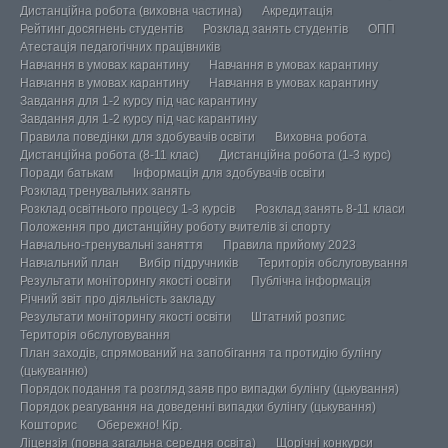
Дистанційна робота (виховна частина)
Акредитація
Рейтинг досягнень студентів
Розклад занять студентів
ОПП
Атестація педагогічних працівників
Навчання в умовах карантину
Навчання в умовах карантину
Навчання в умовах карантину
Навчання в умовах карантину
Завдання для 1-2 курсу під час карантину
Завдання для 1-2 курсу під час карантину
Правила поведінки для здобувачів освіти
Виховна робота
Дистанційна робота (8-11 клас)
Дистанційна робота (1-3 курс)
Поради батькам
Інформація для здобувачів освіти
Розклад тренувальних занять
Розклад освітнього процесу 1-3 курсів
Розклад занять 8-11 класи
Положення про дистанційну роботу вчителів зі спорту
Навчально-тренувальні заняття
Правила прийому 2023
Навчальний план
Вибір підручників
Територія обслуговування
Результати моніторингу якості освіти
Публічна інформація
Річний звіт про діяльність закладу
Результати моніторингу якості освіти
Штатний розпис
Територія обслуговування
План заходів, спрямований на запобігання та протидію булінгу
(цькуванню)
Порядок подання та розгляд заяв про випадки булінгу (цькування)
Порядок реагування на доведенні випадки булінгу (цькування)
Кошторис
Обережно! Кір.
Ліцензія (повна загальна середня освіта)
Щорічні конкурси