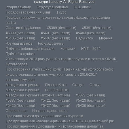
культури і спорту. All Rights Reserved.
Історія закладу
Структура коледжу
8-11 класи
Порядок зарахування учнів
1 курс
Порядок прийому на навчання до закладів фахової передвищої
освіти
Спортивні відділення
#5389 (без назви)
#5391 (без назви)
#5399 (без назви)
#5401 (без назви)
#5403 (без назви)
#5405 (без назви)
#5407 (без назви)
Бадмінтон
Мережа
Розклад дзвінків
Розклад занять
Публічна інформація (накази)
Контакти
НМТ – 2024
Публічні закупівлі
20 листопада 2013 року учні 10-х класів побували в гостях в ХДАФК.
Фотогалерея
Про створення атестаційної комісії І рівня Харківського обласного
вищого училища фізичної культури і спорту у 2016/2017
навчальному році
Методична скринька
План роботи
Статут
Статут
Методична скринька
ПОЛОЖЕННЯ
Методична скринька (виховна частина)
#5327 (без назви)
#5387 (без назви)
#5421 (без назви)
#5423 (без назви)
#5425 (без назви)
#5427 (без назви)
#5436 (без назви)
Оголошення
Новини водного поло
Про єдині вимоги до ведення класних журналів
Про призначення класних керівників на 2016/2017 навчальний рік
Про призначення відповідальних і встановлення доплат за