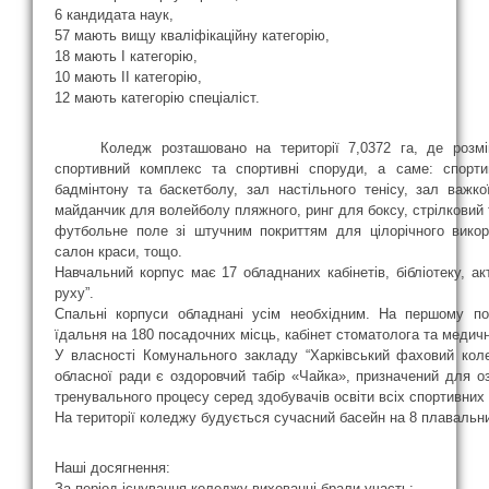
6 кандидата наук,
57 мають вищу кваліфікаційну категорію,
18 мають І категорію,
10 мають ІІ категорію,
12 мають категорію спеціаліст.
Коледж розташовано на території 7,0372 га, де розміще
спортивний комплекс та спортивні споруди, а саме: спорт
бадмінтону та баскетболу, зал настільного тенісу, зал важк
майданчик для волейболу пляжного, ринг для боксу, стрілковий
футбольне поле зі штучним покриттям для цілорічного викори
салон краси, тощо.
Навчальний корпус має 17 обладнаних кабінетів, бібліотеку, акт
руху”.
Спальні корпуси обладнані усім необхідним. На першому по
їдальня на 180 посадочних місць, кабінет стоматолога та медичні
У власності Комунального закладу “Харківський фаховий кол
обласної ради є оздоровчий табір «Чайка», призначений для о
тренувального процесу серед здобувачів освіти всіх спортивних 
На території коледжу будується сучасний басейн на 8 плавальн
Наші досягнення:
За період існування коледжу вихованці брали участь: