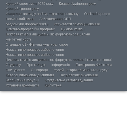
Кращий спортсмен 2025 року
Краще відділення року
Кращий тренер року
Концепція закладу освіти, стратегія розвитку
Освітній процес
Навчальний план
Забезпечення ОПП
Академічна доброчесність
Результати самооцінювання
Освітньо-професійні програми
Циклові комісії
Циклова комісія дисциплін, які формують спеціальні
компетентності
Стандарт 017 Фізична культура і спорт
Нормативно-правове забезпечення
Нормативно-правове забезпечення
Циклова комісія дисциплін, які формують загальні компетентності
Студенту
Про коледж
Інформація
Електронна бібліотека
Опитування
Співпраця
Музей “Історія олімпійського руху”
Каталог вибіркових дисциплін
Патріотичне виховання
Запобігання корупції
Студентське самоврядування
Установчі документи
Бібліотека