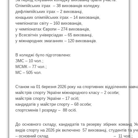
Олімпійських іграх – 38 вихованців коледжу.
дефлімпійських іграх – 2 вихованці,
юнацьких олімпійських іграх – 14 вихованців,
чемпіонатах світу – 160 вихованців,
у чемпіонатах Європи – 274 вихованців,
у Всесвітніх універсіадах – 65 вихованці,
у міжнародних змаганнях – 120 вихованців.
В коледжі було підготовлено:
ЗМС – 10 чол.;
МСМК – 77 чол.;
МС – 505 чол.
Станом на 01 березня 2026 року на спортивних відділеннях навч
майстрів спорту України міжнародного класу – 2 особи;
майстрів спорту України – 17 осіб;
кандидатів у майстри спорту – 68 особи;
спортсменів І розряду – 88 осіб.
До основного складу, кандидатів та резерву збірних команд Ук
видів спорту на 2026 рік включено 57 вихованці, студентів та уч
– основний склад – 11 чол.;