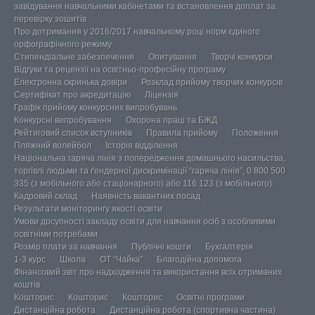
завідування навчальними кабінетами та встановлення доплат за
перевірку зошитів
Про дотримання у 2016/2017 навчальному році норм єдиного
орфографічного режиму
Стипендіальне забезпечення
Опитування
Творчі конкурси
Відгуки та рецензії на освітньо-професійну програму
Електронна скринька довіри
Розклад прийому творчих конкурсів
Сертифікат про акредитацію
Ліцензія
Графік прийому конкурсних випробувань
Конкурсні випробування
Охорона праці та БЖД
Рейтиговий список вступників
Правила прийому
Положення
Пляжний волейбол
Історія відділення
Національна гаряча лінія з попередження домашнього насильства,
торгівлі людьми та ґендерної дискримінації “гаряча лінія”, 0 800 500
335 (з мобільного або стаціонарного) або 116 123 (з мобільного)
Кадровий склад
Наявність вакантних посад
Результати моніторингу якості освіти
Умови досупності закладу освіти для навчання осіб з особливими
освітніми потребами
Розмір плати за навчання
Публічні кошти
Бухгалтерія
1-3 курс
Школа
ОТ “Чайка”
Благодійна допомога
Фінансовий звіт про надходження та використання всіх отриманих
коштів
Кошторис
Кошторис
Кошторис
Освітні програми
Дистанційна робота
Дистанційна робота (спортивна частина)