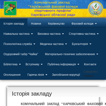
Історія закладу
Новини
Керівництво
Фаховий коледж
Навчальна частина
Виховна частина
Спортивна частина
Психологічна служба
Медична частина
Бухгалтерія
Оздоровчий табір “Чайка”
Матеріально-технічне забезпечення
Бібліотека
Вступнику
Публічна інформація
Контакти
Categories
Оголошення
Гаряча лінія
Запобігання корупції
Новини
Історія закладу
КОМУНАЛЬНИЙ ЗАКЛАД “ХАРКІВСЬКИЙ ФАХОВИЙ К