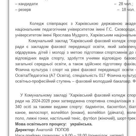
– кандидати – 28 чол.;
– резерв – 18 чол.
Коледж співпрацює з Харківською державною академіє
національним педагогічним університетом імені Г.С. Сковород
університетом імені Ярослава Мудрого, Харківським національн
Комунальний заклад “Харківський фаховий коледж спортив
ради є закладом фахової передвищої освіти, який забезпечу
обдарувань дітей і молоді з метою підготовки спортсменів до 
відповідних видів спорту, здобуття учнями відповідно базово
загальної середньої освіти, а також здійснює підготовку фахі
Фізична культура і спорт на рівні фахової передвищої освіти
Освіта/Педагогіка (А7 Освіта), cпеціальність 017 Фізична культур
освітньо-професійний ступень – фаховий молодший бакалавр. Ф
У Комунальному закладі “Харківський фаховий коледж спорти
ради на 2024-2028 роки затверджена спортивна спеціалізація з 
340 осіб за такими видами спорту: бадмінтон, баскетбол, біа
каное, велоспорт, волейбол (юнаки), волейбол (дівчата), вол
поло, лижні гонки, настільний теніс, футбол (жіночий), шорт-трек
Мова освітнього процесу: українська.
Директор:
Анатолій ПОПОВ
Часи прийому громадян: з 9.00 – 18.00 (понеділок, четвер)