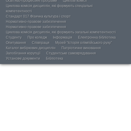
Освітньо-професійні програми
Циклові комісії
Циклова комісія дисциплін, які формують спеціальні
компетентності
Стандарт 017 Фізична культура і спорт
Нормативно-правове забезпечення
Нормативно-правове забезпечення
Циклова комісія дисциплін, які формують загальні компетентності
Студенту
Про коледж
Інформація
Електронна бібліотека
Опитування
Співпраця
Музей “Історія олімпійського руху”
Каталог вибіркових дисциплін
Патріотичне виховання
Запобігання корупції
Студентське самоврядування
Установчі документи
Бібліотека