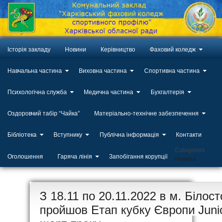
Історія закладу
Новини
Керівництво
Фаховий коледж
Навчальна частина
Виховна частина
Спортивна частина
Психологічна служба
Медична частина
Бухгалтерія
Оздоровчий табір “Чайка”
Матеріально-технічне забезпечення
Бібліотека
Вступнику
Публічна інформація
Контакти
Categories
Оголошення
Гаряча лінія
Запобігання корупції
Новини
ЛИП
З 18.11 по 20.11.2022 в м. Білос
20
пройшов Етап кубку Європи Junio