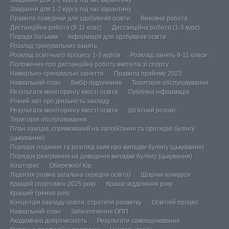
Завдання для 1-2 курсу під час карантину
Правила поведінки для здобувачів освіти
Виховна робота
Дистанційна робота (8-11 клас)
Дистанційна робота (1-3 курс)
Поради батькам
Інформація для здобувачів освіти
Розклад тренувальних занять
Розклад освітнього процесу 1-3 курсів
Розклад занять 8-11 класи
Положення про дистанційну роботу вчителів зі спорту
Навчально-тренувальні заняття
Правила прийому 2023
Навчальний план
Вибір підручників
Територія обслуговування
Результати моніторингу якості освіти
Публічна інформація
Річний звіт про діяльність закладу
Результати моніторингу якості освіти
Штатний розпис
Територія обслуговування
План заходів, спрямований на запобігання та протидію булінгу
(цькуванню)
Порядок подання та розгляд заяв про випадки булінгу (цькування)
Порядок реагування на доведенні випадки булінгу (цькування)
Кошторис
Обережно! Кір.
Ліцензія (повна загальна середня освіта)
Щорічні конкурси
Кращий спортсмен 2025 року
Краще відділення року
Кращий тренер року
Концепція закладу освіти, стратегія розвитку
Освітній процес
Навчальний план
Забезпечення ОПП
Академічна доброчесність
Результати самооцінювання