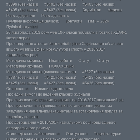
#5399 (без назви)
#5401 (без назви)
#5403 (без назви)
#5405 (без назви)
#5407 (без назви)
Бадмінтон
Мережа
Розклад дзвінків
Розклад занять
Публічна інформація (накази)
Контакти
НМТ – 2024
Публічні закупівлі
20 листопада 2013 року учні 10-х класів побували в гостях в ХДАФК.
Фотогалерея
Про створення атестаційної комісії І рівня Харківського обласного
вищого училища фізичної культури і спорту у 2016/2017
навчальному році
Методична скринька
План роботи
Статут
Статут
Методична скринька
ПОЛОЖЕННЯ
Методична скринька (виховна частина)
#5327 (без назви)
#5387 (без назви)
#5421 (без назви)
#5423 (без назви)
#5425 (без назви)
#5427 (без назви)
#5436 (без назви)
Оголошення
Новини водного поло
Про єдині вимоги до ведення класних журналів
Про призначення класних керівників на 2016/2017 навчальний рік
Про призначення відповідальних і встановлення доплат за
завідування навчальними кабінетами та встановлення доплат за
перевірку зошитів
Про дотримання у 2016/2017 навчальному році норм єдиного
орфографічного режиму
Стипендіальне забезпечення
Опитування
Творчі конкурси
Відгуки та рецензії на освітньо-професійну програму