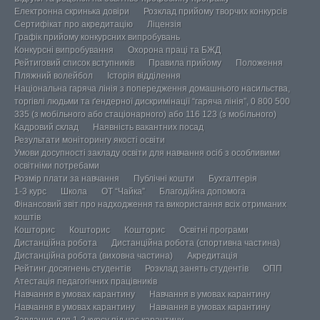
Електронна скринька довіри
Розклад прийому творчих конкурсів
Сертифікат про акредитацію
Ліцензія
Графік прийому конкурсних випробувань
Конкурсні випробування
Охорона праці та БЖД
Рейтиговий список вступників
Правила прийому
Положення
Пляжний волейбол
Історія відділення
Національна гаряча лінія з попередження домашнього насильства,
торгівлі людьми та ґендерної дискримінації “гаряча лінія”, 0 800 500
335 (з мобільного або стаціонарного) або 116 123 (з мобільного)
Кадровий склад
Наявність вакантних посад
Результати моніторингу якості освіти
Умови досупності закладу освіти для навчання осіб з особливими
освітніми потребами
Розмір плати за навчання
Публічні кошти
Бухгалтерія
1-3 курс
Школа
ОТ “Чайка”
Благодійна допомога
Фінансовий звіт про надходження та використання всіх отриманих
коштів
Кошторис
Кошторис
Кошторис
Освітні програми
Дистанційна робота
Дистанційна робота (спортивна частина)
Дистанційна робота (виховна частина)
Акредитація
Рейтинг досягнень студентів
Розклад занять студентів
ОПП
Атестація педагогічних працівників
Навчання в умовах карантину
Навчання в умовах карантину
Навчання в умовах карантину
Навчання в умовах карантину
Завдання для 1-2 курсу під час карантину