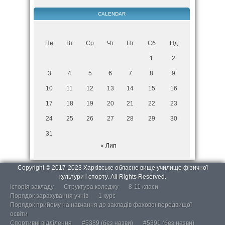
CALENDAR
Пн
Вт
Ср
Чт
Пт
Сб
Нд
1
2
3
4
5
6
7
8
9
10
11
12
13
14
15
16
17
18
19
20
21
22
23
24
25
26
27
28
29
30
31
« Лип
Copyright © 2017-2023 Харківське обласне вище училище фізичної
культури і спорту. All Rights Reserved.
Історія закладу
Структура коледжу
8-11 класи
Порядок зарахування учнів
1 курс
Порядок прийому на навчання до закладів фахової передвищої
освіти
Спортивні відділення
#5389 (без назви)
#5391 (без назви)