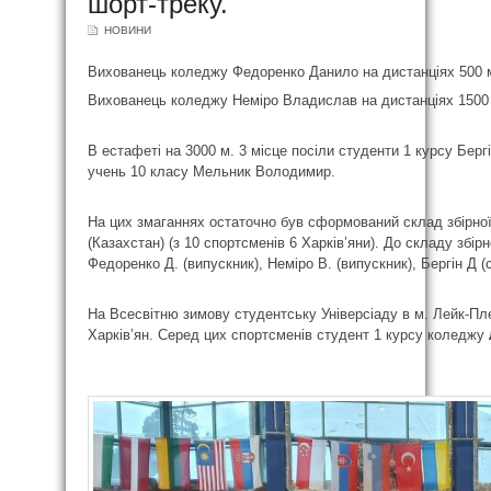
шорт-треку.
НОВИНИ
Вихованець коледжу Федоренко Данило на дистанціях 500 м. 
Вихованець коледжу Неміро Владислав на дистанціях 1500 м
В естафеті на 3000 м. 3 місце посіли студенти 1 курсу Берг
учень 10 класу Мельник Володимир.
На цих змаганнях остаточно був сформований склад збірної 
(Казахстан) (з 10 спортсменів 6 Харків’яни). До складу збі
Федоренко Д. (випускник), Неміро В. (випускник), Бергін Д (
На Всесвітню зимову студентську Універсіаду в м. Лейк-Пле
Харків’ян. Серед цих спортсменів студент 1 курсу коледжу