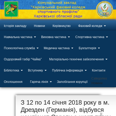
Історія закладу
Новини
Керівництво
Фаховий коледж
Навчальна частина
Виховна частина
Спортивна частина
Психологічна служба
Медична частина
Бухгалтерія
Оздоровчий табір “Чайка”
Матеріально-технічне забезпечення
Бібліотека
Вступнику
Публічна інформація
Контакти
Categories
Оголошення
Гаряча лінія
Запобігання корупції
Новини
ЛИП
З 12 по 14 січня 2018 року в м.
20
Дрезден (Германія), відбувся