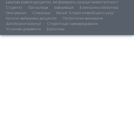
Циклова комісія дисциплін, які формують загальні компетентності
Студенту
Про коледж
Інформація
Електронна бібліотека
Опитування
Співпраця
Музей “Історія олімпійського руху”
Каталог вибіркових дисциплін
Патріотичне виховання
Запобігання корупції
Студентське самоврядування
Установчі документи
Бібліотека