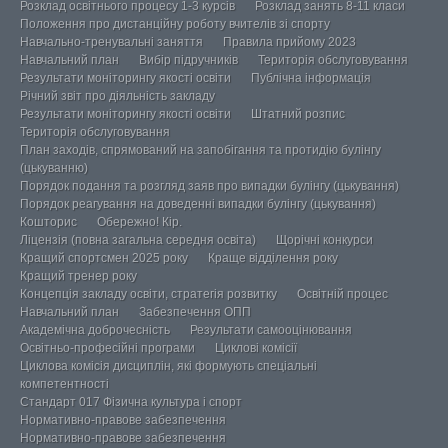
Розклад освітнього процесу 1-3 курсів
Розклад занять 8-11 класи
Положення про дистанційну роботу вчителів зі спорту
Навчально-тренувальні заняття
Правила прийому 2023
Навчальний план
Вибір підручників
Територія обслуговування
Результати моніторингу якості освіти
Публічна інформація
Річний звіт про діяльність закладу
Результати моніторингу якості освіти
Штатний розпис
Територія обслуговування
План заходів, спрямований на запобігання та протидію булінгу
(цькуванню)
Порядок подання та розгляд заяв про випадки булінгу (цькування)
Порядок реагування на доведенні випадки булінгу (цькування)
Кошторис
Обережно! Кір.
Ліцензія (повна загальна середня освіта)
Щорічні конкурси
Кращий спортсмен 2025 року
Краще відділення року
Кращий тренер року
Концепція закладу освіти, стратегія розвитку
Освітній процес
Навчальний план
Забезпечення ОПП
Академічна доброчесність
Результати самооцінювання
Освітньо-професійні програми
Циклові комісії
Циклова комісія дисциплін, які формують спеціальні
компетентності
Стандарт 017 Фізична культура і спорт
Нормативно-правове забезпечення
Нормативно-правове забезпечення