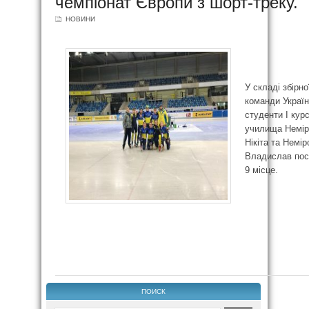
чемпіонат Європи з шорт-треку.
НОВИНИ
У складі збірно
команди Україн
студенти І кур
училища Немір
Нікіта та Немір
Владислав пос
9 місце.
ПОИСК