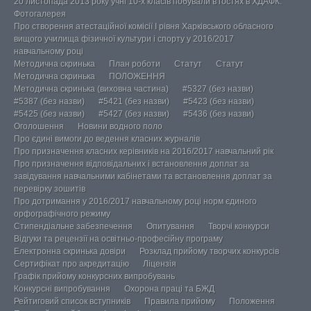
20 листопада 2013 року учні 10-х класів побували в гостях в ХДАФК.
Фотогалерея
Про створення атестаційної комісії І рівня Харківського обласного
вищого училища фізичної культури і спорту у 2016/2017
навчальному році
Методична скринька
План роботи
Статут
Статут
Методична скринька
ПОЛОЖЕННЯ
Методична скринька (виховна частина)
#5327 (без назви)
#5387 (без назви)
#5421 (без назви)
#5423 (без назви)
#5425 (без назви)
#5427 (без назви)
#5436 (без назви)
Оголошення
Новини водного поло
Про єдині вимоги до ведення класних журналів
Про призначення класних керівників на 2016/2017 навчальний рік
Про призначення відповідальних і встановлення доплат за
завідування навчальними кабінетами та встановлення доплат за
перевірку зошитів
Про дотримання у 2016/2017 навчальному році норм єдиного
орфографічного режиму
Стипендіальне забезпечення
Опитування
Творчі конкурси
Відгуки та рецензії на освітньо-професійну програму
Електронна скринька довіри
Розклад прийому творчих конкурсів
Сертифікат про акредитацію
Ліцензія
Графік прийому конкурсних випробувань
Конкурсні випробування
Охорона праці та БЖД
Рейтиговий список вступників
Правила прийому
Положення