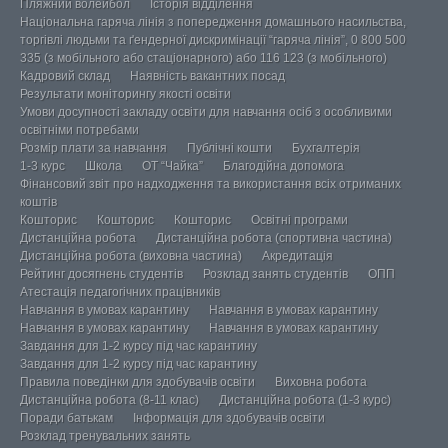
Пляжний волейбол
Історія відділення
Національна гаряча лінія з попередження домашнього насильства,
торгівлі людьми та ґендерної дискримінації “гаряча лінія”, 0 800 500
335 (з мобільного або стаціонарного) або 116 123 (з мобільного)
Кадровий склад
Наявність вакантних посад
Результати моніторингу якості освіти
Умови досупності закладу освіти для навчання осіб з особливими
освітніми потребами
Розмір плати за навчання
Публічні кошти
Бухгалтерія
1-3 курс
Школа
ОТ “Чайка”
Благодійна допомога
Фінансовий звіт про надходження та використання всіх отриманих
коштів
Кошторис
Кошторис
Кошторис
Освітні програми
Дистанційна робота
Дистанційна робота (спортивна частина)
Дистанційна робота (виховна частина)
Акредитація
Рейтинг досягнень студентів
Розклад занять студентів
ОПП
Атестація педагогічних працівників
Навчання в умовах карантину
Навчання в умовах карантину
Навчання в умовах карантину
Навчання в умовах карантину
Завдання для 1-2 курсу під час карантину
Завдання для 1-2 курсу під час карантину
Правила поведінки для здобувачів освіти
Виховна робота
Дистанційна робота (8-11 клас)
Дистанційна робота (1-3 курс)
Поради батькам
Інформація для здобувачів освіти
Розклад тренувальних занять