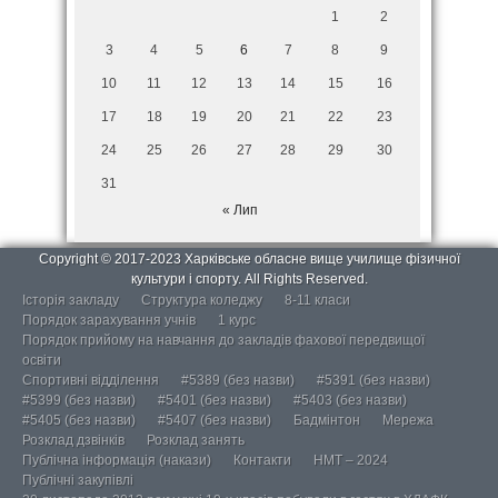
1
2
3
4
5
6
7
8
9
10
11
12
13
14
15
16
17
18
19
20
21
22
23
24
25
26
27
28
29
30
31
« Лип
Copyright © 2017-2023 Харківське обласне вище училище фізичної
культури і спорту. All Rights Reserved.
Історія закладу
Структура коледжу
8-11 класи
Порядок зарахування учнів
1 курс
Порядок прийому на навчання до закладів фахової передвищої
освіти
Спортивні відділення
#5389 (без назви)
#5391 (без назви)
#5399 (без назви)
#5401 (без назви)
#5403 (без назви)
#5405 (без назви)
#5407 (без назви)
Бадмінтон
Мережа
Розклад дзвінків
Розклад занять
Публічна інформація (накази)
Контакти
НМТ – 2024
Публічні закупівлі