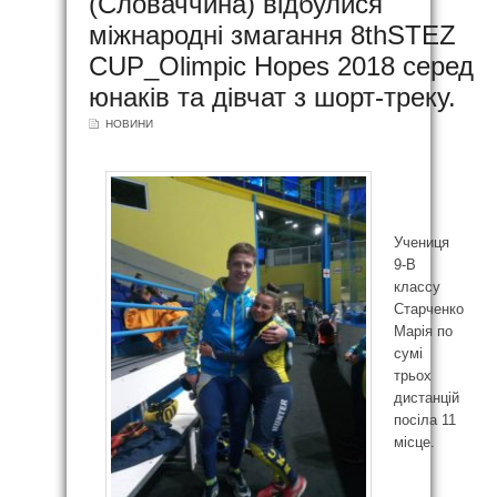
(Словаччина) відбулися
міжнародні змагання 8thSTEZ
CUP_Olimpic Hopes 2018 серед
юнаків та дівчат з шорт-треку.
НОВИНИ
Учениця
9-В
классу
Старченко
Марія по
сумі
трьох
дистанцій
посіла 11
місце.