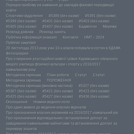
Порядок прийому на навчання до закладів фахової передвищої
освіти
Спортивні відділення
#5389 (без назви)
#5391 (без назви)
#5399 (без назви)
#5401 (без назви)
#5403 (без назви)
#5405 (без назви)
#5407 (без назви)
Бадмінтон
Мережа
Розклад дзвінків
Розклад занять
Публічна інформація (накази)
Контакти
НМТ – 2024
Публічні закупівлі
20 листопада 2013 року учні 10-х класів побували в гостях в ХДАФК.
Фотогалерея
Про створення атестаційної комісії І рівня Харківського обласного
вищого училища фізичної культури і спорту у 2016/2017
навчальному році
Методична скринька
План роботи
Статут
Статут
Методична скринька
ПОЛОЖЕННЯ
Методична скринька (виховна частина)
#5327 (без назви)
#5387 (без назви)
#5421 (без назви)
#5423 (без назви)
#5425 (без назви)
#5427 (без назви)
#5436 (без назви)
Оголошення
Новини водного поло
Про єдині вимоги до ведення класних журналів
Про призначення класних керівників на 2016/2017 навчальний рік
Про призначення відповідальних і встановлення доплат за
завідування навчальними кабінетами та встановлення доплат за
перевірку зошитів