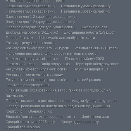
Атестація педагогічних працівників
Навчання в умовах карантину
Навчання в умовах карантину
Навчання в умовах карантину
Навчання в умовах карантину
Завдання для 1-2 курсу під час карантину
Завдання для 1-2 курсу під час карантину
Правила поведінки для здобувачів освіти
Виховна робота
Дистанційна робота (8-11 клас)
Дистанційна робота (1-3 курс)
Поради батькам
Інформація для здобувачів освіти
Розклад тренувальних занять
Розклад освітнього процесу 1-3 курсів
Розклад занять 8-11 класи
Положення про дистанційну роботу вчителів зі спорту
Навчально-тренувальні заняття
Правила прийому 2023
Навчальний план
Вибір підручників
Територія обслуговування
Результати моніторингу якості освіти
Публічна інформація
Річний звіт про діяльність закладу
Результати моніторингу якості освіти
Штатний розпис
Територія обслуговування
План заходів, спрямований на запобігання та протидію булінгу
(цькуванню)
Порядок подання та розгляд заяв про випадки булінгу (цькування)
Порядок реагування на доведенні випадки булінгу (цькування)
Кошторис
Обережно! Кір.
Ліцензія (повна загальна середня освіта)
Щорічні конкурси
Кращий спортсмен 2025 року
Краще відділення року
Кращий тренер року