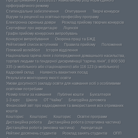
Про дотримання у 2016/2017 навчальному році норм єдиного
орфографічного режиму
Стипендіальне забезпечення
Опитування
Творчі конкурси
Відгуки та рецензії на освітньо-професійну програму
Електронна скринька довіри
Розклад прийому творчих конкурсів
Сертифікат про акредитацію
Ліцензія
Графік прийому конкурсних випробувань
Конкурсні випробування
Охорона праці та БЖД
Рейтиговий список вступників
Правила прийому
Положення
Пляжний волейбол
Історія відділення
Національна гаряча лінія з попередження домашнього насильства,
торгівлі людьми та ґендерної дискримінації “гаряча лінія”, 0 800 500
335 (з мобільного або стаціонарного) або 116 123 (з мобільного)
Кадровий склад
Наявність вакантних посад
Результати моніторингу якості освіти
Умови досупності закладу освіти для навчання осіб з особливими
освітніми потребами
Розмір плати за навчання
Публічні кошти
Бухгалтерія
1-3 курс
Школа
ОТ “Чайка”
Благодійна допомога
Фінансовий звіт про надходження та використання всіх отриманих
коштів
Кошторис
Кошторис
Кошторис
Освітні програми
Дистанційна робота
Дистанційна робота (спортивна частина)
Дистанційна робота (виховна частина)
Акредитація
Рейтинг досягнень студентів
Розклад занять студентів
ОПП