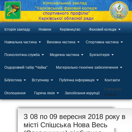
Історія закладу
Новини
Керівництво
Фаховий коледж
Навчальна частина
Виховна частина
Спортивна частина
Психологічна служба
Медична частина
Бухгалтерія
Оздоровчий табір “Чайка”
Матеріально-технічне забезпечення
Бібліотека
Вступнику
Публічна інформація
Контакти
Categories
Оголошення
Гаряча лінія
Запобігання корупції
Новини
ЛИП
З 08 по 09 вересня 2018 року в
20
місті Спішська Нова Весь