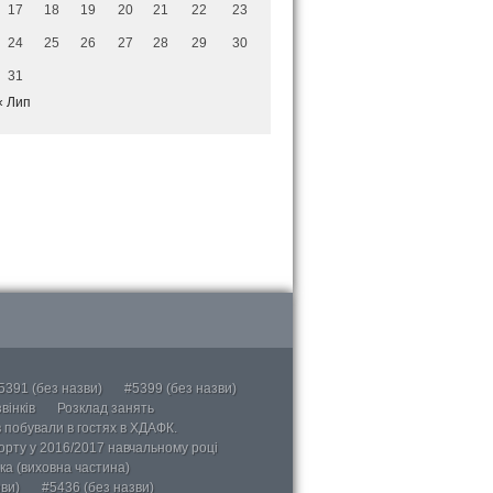
17
18
19
20
21
22
23
24
25
26
27
28
29
30
31
« Лип
5391 (без назви)
#5399 (без назви)
вінків
Розклад занять
в побували в гостях в ХДАФК.
порту у 2016/2017 навчальному році
ка (виховна частина)
ви)
#5436 (без назви)