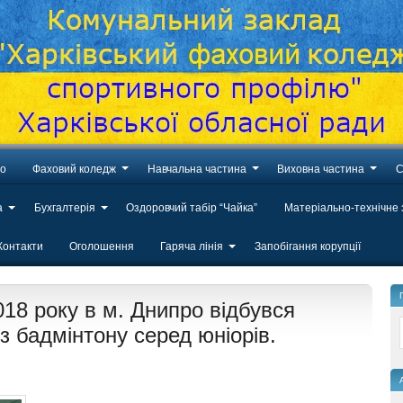
во
Фаховий коледж
Навчальна частина
Виховна частина
С
а
Бухгалтерія
Оздоровчий табір “Чайка”
Матеріально-технічне
Контакти
Оголошення
Гаряча лінія
Запобігання корупції
018 року в м. Днипро відбувся
з бадмінтону серед юніорів.