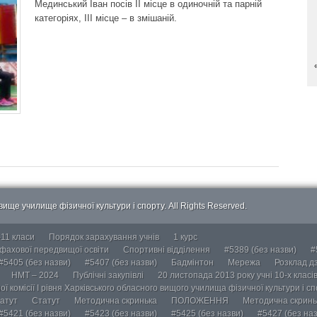
Мединський Іван посів ІІ місце в одиночній та парній
категоріях, ІІІ місце – в змішаній.
ище училище фізичної культури і спорту. All Rights Reserved.
-11 класи
Порядок зарахування учнів
1 курс
 фахової передвищої освіти
Спортивні відділення
#5389 (без назви)
#
#5405 (без назви)
#5407 (без назви)
Бадмінтон
Мережа
Розклад дз
НМТ – 2024
Публічні закупівлі
20 листопада 2013 року учні 10-х класі
ї комісії І рівня Харківського обласного вищого училища фізичної культури і с
атут
Статут
Методична скринька
ПОЛОЖЕННЯ
Методична скринь
#5421 (без назви)
#5423 (без назви)
#5425 (без назви)
#5427 (без наз