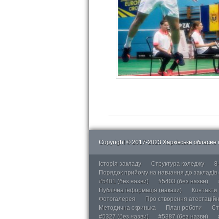
Copyright © 2017-2023 Харківське обласне в
Історія закладу
Структура коледжу
8
Порядок прийому на навчання до закладів
#5401 (без назви)
#5403 (без назви)
Публічна інформація (накази)
Контакти
Фотогалерея
Про створення атестаційно
Методична скринька
План роботи
Ст
#5327 (без назви)
#5387 (без назви)