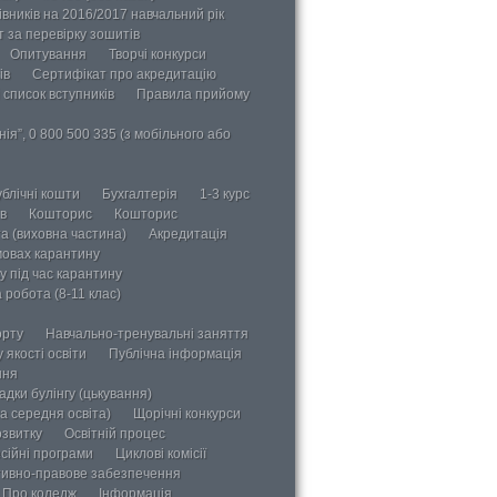
вників на 2016/2017 навчальний рік
 за перевірку зошитів
Опитування
Творчі конкурси
ів
Сертифікат про акредитацію
 список вступників
Правила прийому
ія”, 0 800 500 335 (з мобільного або
блічні кошти
Бухгалтерія
1-3 курс
в
Кошторис
Кошторис
а (виховна частина)
Акредитація
мовах карантину
у під час карантину
 робота (8-11 клас)
орту
Навчально-тренувальні заняття
 якості освіти
Публічна інформація
ння
дки булінгу (цькування)
а середня освіта)
Щорічні конкурси
озвитку
Освітній процес
сійні програми
Циклові комісії
ивно-правове забезпечення
Про коледж
Інформація