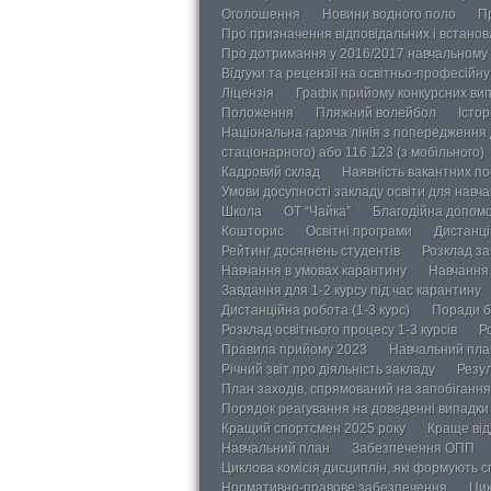
Оголошення
Новини водного поло
П
Про призначення відповідальних і встанов
Про дотримання у 2016/2017 навчальному 
Відгуки та рецензії на освітньо-професійн
Ліцензія
Графік прийому конкурсних ви
Положення
Пляжний волейбол
Істор
Національна гаряча лінія з попередження д
стаціонарного) або 116 123 (з мобільного)
Кадровий склад
Наявність вакантних п
Умови досупності закладу освіти для навч
Школа
ОТ “Чайка”
Благодійна допом
Кошторис
Освітні програми
Дистанці
Рейтинг досягнень студентів
Розклад за
Навчання в умовах карантину
Навчання 
Завдання для 1-2 курсу під час карантину
Дистанційна робота (1-3 курс)
Поради б
Розклад освітнього процесу 1-3 курсів
Р
Правила прийому 2023
Навчальний пла
Річний звіт про діяльність закладу
Резул
План заходів, спрямований на запобігання 
Порядок реагування на доведенні випадки 
Кращий спортсмен 2025 року
Краще від
Навчальний план
Забезпечення ОПП
Циклова комісія дисциплін, які формують с
Нормативно-правове забезпечення
Цик