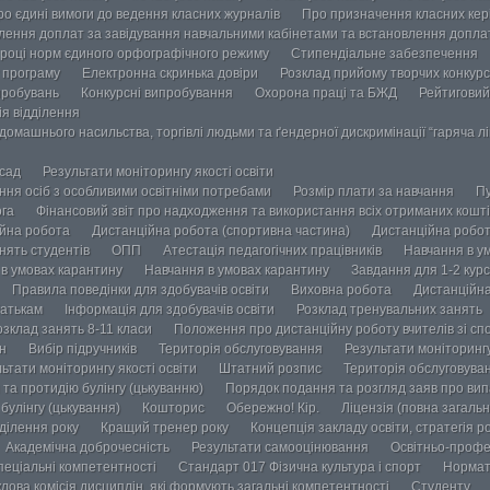
ро єдині вимоги до ведення класних журналів
Про призначення класних кері
лення доплат за завідування навчальними кабінетами та встановлення доплат
році норм єдиного орфографічного режиму
Стипендіальне забезпечення
у програму
Електронна скринька довіри
Розклад прийому творчих конкурс
пробувань
Конкурсні випробування
Охорона праці та БЖД
Рейтиговий
ія відділення
омашнього насильства, торгівлі людьми та ґендерної дискримінації “гаряча лін
осад
Результати моніторингу якості освіти
ання осіб з особливими освітніми потребами
Розмір плати за навчання
Пу
ога
Фінансовий звіт про надходження та використання всіх отриманих кошті
йна робота
Дистанційна робота (спортивна частина)
Дистанційна робот
нять студентів
ОПП
Атестація педагогічних працівників
Навчання в у
в умовах карантину
Навчання в умовах карантину
Завдання для 1-2 курс
Правила поведінки для здобувачів освіти
Виховна робота
Дистанційна
атькам
Інформація для здобувачів освіти
Розклад тренувальних занять
озклад занять 8-11 класи
Положення про дистанційну роботу вчителів зі сп
н
Вибір підручників
Територія обслуговування
Результати моніторингу
ьтати моніторингу якості освіти
Штатний розпис
Територія обслуговува
та протидію булінгу (цькуванню)
Порядок подання та розгляд заяв про випа
булінгу (цькування)
Кошторис
Обережно! Кір.
Ліцензія (повна загальн
ділення року
Кращий тренер року
Концепція закладу освіти, стратегія р
Академічна доброчесність
Результати самооцінювання
Освітньо-профе
пеціальні компетентності
Стандарт 017 Фізична культура і спорт
Нормат
лова комісія дисциплін, які формують загальні компетентності
Студенту