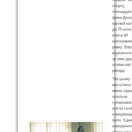
спорту,
п”ятнадцят
Ірина Деха
ваговій кат
до 75 кіло
взяла 94
килограмів
ривку. Вар
відзначити
це вже дру
особистий
рекорд.
“На цьому 
виступила 
менш задо
оскільки
суперників,
могли скл
конкуренці
було. Єди
конкуренн
стала штан