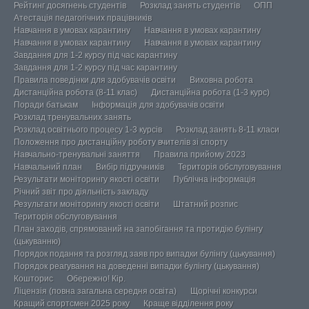
Рейтинг досягнень студентів
Розклад занять студентів
ОПП
Атестація педагогічних працівників
Навчання в умовах карантину
Навчання в умовах карантину
Навчання в умовах карантину
Навчання в умовах карантину
Завдання для 1-2 курсу під час карантину
Завдання для 1-2 курсу під час карантину
Правила поведінки для здобувачів освіти
Виховна робота
Дистанційна робота (8-11 клас)
Дистанційна робота (1-3 курс)
Поради батькам
Інформація для здобувачів освіти
Розклад тренувальних занять
Розклад освітнього процесу 1-3 курсів
Розклад занять 8-11 класи
Положення про дистанційну роботу вчителів зі спорту
Навчально-тренувальні заняття
Правила прийому 2023
Навчальний план
Вибір підручників
Територія обслуговування
Результати моніторингу якості освіти
Публічна інформація
Річний звіт про діяльність закладу
Результати моніторингу якості освіти
Штатний розпис
Територія обслуговування
План заходів, спрямований на запобігання та протидію булінгу
(цькуванню)
Порядок подання та розгляд заяв про випадки булінгу (цькування)
Порядок реагування на доведенні випадки булінгу (цькування)
Кошторис
Обережно! Кір.
Ліцензія (повна загальна середня освіта)
Щорічні конкурси
Кращий спортсмен 2025 року
Краще відділення року