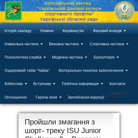
Історія закладу
Новини
Керівництво
Фаховий коледж
Навчальна частина
Виховна частина
Спортивна частина
Психологічна служба
Медична частина
Бухгалтерія
Оздоровчий табір “Чайка”
Матеріально-технічне забезпечення
Бібліотека
Вступнику
Публічна інформація
Контакти
Categories
Оголошення
Гаряча лінія
Запобігання корупції
Новини
ЛИП
Пройшли змагання з
20
шорт- треку ISU Junior