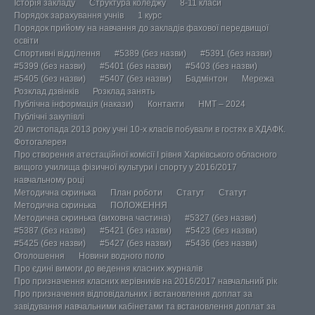
Історія закладу
Структура коледжу
8-11 класи
Порядок зарахування учнів
1 курс
Порядок прийому на навчання до закладів фахової передвищої
освіти
Спортивні відділення
#5389 (без назви)
#5391 (без назви)
#5399 (без назви)
#5401 (без назви)
#5403 (без назви)
#5405 (без назви)
#5407 (без назви)
Бадмінтон
Мережа
Розклад дзвінків
Розклад занять
Публічна інформація (накази)
Контакти
НМТ – 2024
Публічні закупівлі
20 листопада 2013 року учні 10-х класів побували в гостях в ХДАФК.
Фотогалерея
Про створення атестаційної комісії І рівня Харківського обласного
вищого училища фізичної культури і спорту у 2016/2017
навчальному році
Методична скринька
План роботи
Статут
Статут
Методична скринька
ПОЛОЖЕННЯ
Методична скринька (виховна частина)
#5327 (без назви)
#5387 (без назви)
#5421 (без назви)
#5423 (без назви)
#5425 (без назви)
#5427 (без назви)
#5436 (без назви)
Оголошення
Новини водного поло
Про єдині вимоги до ведення класних журналів
Про призначення класних керівників на 2016/2017 навчальний рік
Про призначення відповідальних і встановлення доплат за
завідування навчальними кабінетами та встановлення доплат за