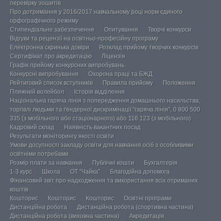
перевірку зошитів
Про дотримання у 2016/2017 навчальному році норм єдиного
орфографічного режиму
Стипендіальне забезпечення
Опитування
Творчі конкурси
Відгуки та рецензії на освітньо-професійну програму
Електронна скринька довіри
Розклад прийому творчих конкурсів
Сертифікат про акредитацію
Ліцензія
Графік прийому конкурсних випробувань
Конкурсні випробування
Охорона праці та БЖД
Рейтиговий список вступників
Правила прийому
Положення
Пляжний волейбол
Історія відділення
Національна гаряча лінія з попередження домашнього насильства,
торгівлі людьми та ґендерної дискримінації “гаряча лінія”, 0 800 500
335 (з мобільного або стаціонарного) або 116 123 (з мобільного)
Кадровий склад
Наявність вакантних посад
Результати моніторингу якості освіти
Умови досупності закладу освіти для навчання осіб з особливими
освітніми потребами
Розмір плати за навчання
Публічні кошти
Бухгалтерія
1-3 курс
Школа
ОТ “Чайка”
Благодійна допомога
Фінансовий звіт про надходження та використання всіх отриманих
коштів
Кошторис
Кошторис
Кошторис
Освітні програми
Дистанційна робота
Дистанційна робота (спортивна частина)
Дистанційна робота (виховна частина)
Акредитація