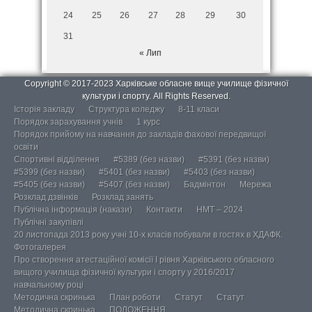
24
25
26
27
28
29
30
31
« Лип
Copyright © 2017-2023 Харківське обласне вище училище фізичної
культури і спорту. All Rights Reserved.
Історія закладу
Структура коледжу
8-11 класи
Порядок зарахування учнів
1 курс
Порядок прийому на навчання до закладів фахової передвищої
освіти
Спортивні відділення
#5389 (без назви)
#5391 (без назви)
#5399 (без назви)
#5401 (без назви)
#5403 (без назви)
#5405 (без назви)
#5407 (без назви)
Бадмінтон
Мережа
Розклад дзвінків
Розклад занять
Публічна інформація (накази)
Контакти
НМТ – 2024
Публічні закупівлі
20 листопада 2013 року учні 10-х класів побували в гостях в ХДАФК.
Фотогалерея
Про створення атестаційної комісії І рівня Харківського обласного
вищого училища фізичної культури і спорту у 2016/2017
навчальному році
Методична скринька
План роботи
Статут
Статут
Методична скринька
ПОЛОЖЕННЯ