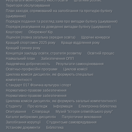
Результати моніторингу якості освіти
Штатний розпис
Територія обслуговування
План заходів, спрямований на запобігання та протидію булінгу
(цькуванню)
Порядок подання та розгляд заяв про випадки булінгу (цькування)
Порядок реагування на доведенні випадки булінгу (цькування)
Кошторис
Обережно! Кір.
Ліцензія (повна загальна середня освіта)
Щорічні конкурси
Кращий спортсмен 2025 року
Краще відділення року
Кращий тренер року
Концепція закладу освіти, стратегія розвитку
Освітній процес
Навчальний план
Забезпечення ОПП
Академічна доброчесність
Результати самооцінювання
Освітньо-професійні програми
Циклові комісії
Циклова комісія дисциплін, які формують спеціальні
компетентності
Стандарт 017 Фізична культура і спорт
Нормативно-правове забезпечення
Нормативно-правове забезпечення
Циклова комісія дисциплін, які формують загальні компетентності
Студенту
Про коледж
Інформація
Електронна бібліотека
Опитування
Співпраця
Музей “Історія олімпійського руху”
Каталог вибіркових дисциплін
Патріотичне виховання
Запобігання корупції
Студентське самоврядування
Установчі документи
Бібліотека