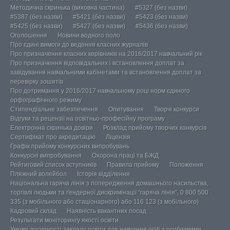
Методична скринька (виховна частина)
#5327 (без назви)
#5387 (без назви)
#5421 (без назви)
#5423 (без назви)
#5425 (без назви)
#5427 (без назви)
#5436 (без назви)
Оголошення
Новини водного поло
Про єдині вимоги до ведення класних журналів
Про призначення класних керівників на 2016/2017 навчальний рік
Про призначення відповідальних і встановлення доплат за
завідування навчальними кабінетами та встановлення доплат за
перевірку зошитів
Про дотримання у 2016/2017 навчальному році норм єдиного
орфографічного режиму
Стипендіальне забезпечення
Опитування
Творчі конкурси
Відгуки та рецензії на освітньо-професійну програму
Електронна скринька довіри
Розклад прийому творчих конкурсів
Сертифікат про акредитацію
Ліцензія
Графік прийому конкурсних випробувань
Конкурсні випробування
Охорона праці та БЖД
Рейтиговий список вступників
Правила прийому
Положення
Пляжний волейбол
Історія відділення
Національна гаряча лінія з попередження домашнього насильства,
торгівлі людьми та ґендерної дискримінації “гаряча лінія”, 0 800 500
335 (з мобільного або стаціонарного) або 116 123 (з мобільного)
Кадровий склад
Наявність вакантних посад
Результати моніторингу якості освіти
Умови досупності закладу освіти для навчання осіб з особливими