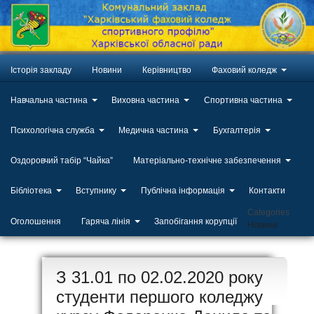
Історія закладу
Новини
Керівництво
Фаховий коледж
Навчальна частина
Виховна частина
Спортивна частина
Психологічна служба
Медична частина
Бухгалтерія
Оздоровчий табір “Чайка”
Матеріально-технічне забезпечення
Бібліотека
Вступнику
Публічна інформація
Контакти
Categories
Оголошення
Гаряча лінія
Запобігання корупції
Новини
ЛИП
З 31.01 по 02.02.2020 року
20
студенти першого коледжу