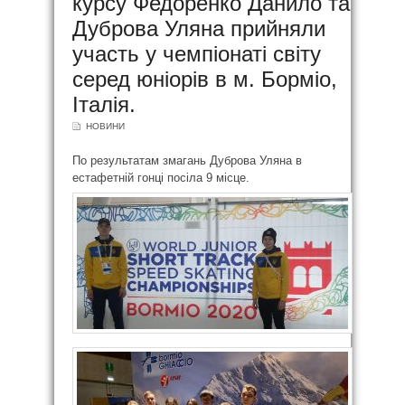
курсу Федоренко Данило та
Дуброва Уляна прийняли
участь у чемпіонаті світу
серед юніорів в м. Борміо,
Італія.
НОВИНИ
По результатам змагань Дуброва Уляна в
естафетній гонці посіла 9 місце.