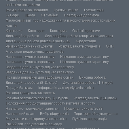
освітніми потребами
Розмір плати за навчання
Публічні кошти
Бухгалтерія
1-3 курс
Школа
ОТ “Чайка”
Благодійна допомога
Фінансовий звіт про надходження та використання всіх отриманих
коштів
Кошторис
Кошторис
Кошторис
Освітні програми
Дистанційна робота
Дистанційна робота (спортивна частина)
Дистанційна робота (виховна частина)
Акредитація
Рейтинг досягнень студентів
Розклад занять студентів
ОПП
Атестація педагогічних працівників
Навчання в умовах карантину
Навчання в умовах карантину
Навчання в умовах карантину
Навчання в умовах карантину
Завдання для 1-2 курсу під час карантину
Завдання для 1-2 курсу під час карантину
Правила поведінки для здобувачів освіти
Виховна робота
Дистанційна робота (8-11 клас)
Дистанційна робота (1-3 курс)
Поради батькам
Інформація для здобувачів освіти
Розклад тренувальних занять
Розклад освітнього процесу 1-3 курсів
Розклад занять 8-11 класи
Положення про дистанційну роботу вчителів зі спорту
Навчально-тренувальні заняття
Правила прийому 2023
Навчальний план
Вибір підручників
Територія обслуговування
Результати моніторингу якості освіти
Публічна інформація
Річний звіт про діяльність закладу