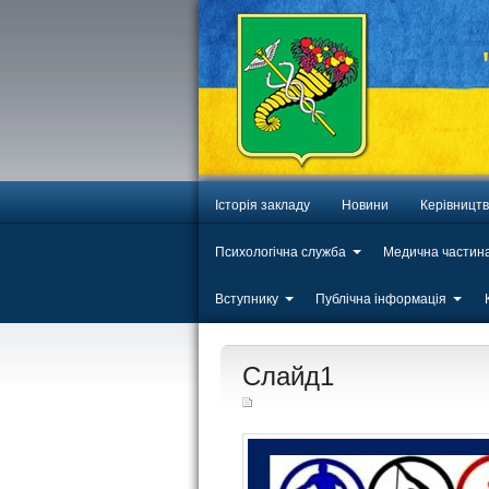
Історія закладу
Новини
Керівницт
Психологічна служба
Медична частин
Вступнику
Публічна інформація
ЛИП
Слайд1
20