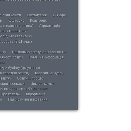
блічні кошти
Бухгалтерія
1-3 курс
в
Кошторис
Кошторис
а (виховна частина)
Акредитація
мовах карантину
у під час карантину
 робота (8-11 клас)
орту
Навчально-тренувальні заняття
 якості освіти
Публічна інформація
ння
дки булінгу (цькування)
а середня освіта)
Щорічні конкурси
озвитку
Освітній процес
сійні програми
Циклові комісії
ивно-правове забезпечення
Про коледж
Інформація
ін
Патріотичне виховання