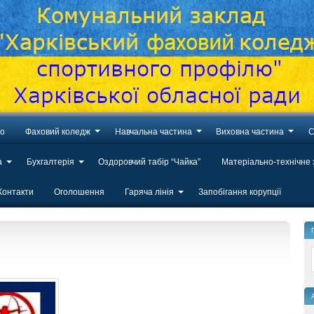
во
Фаховий коледж
Навчальна частина
Виховна частина
С
а
Бухгалтерія
Оздоровчий табір “Чайка”
Матеріально-технічне
Контакти
Оголошення
Гаряча лінія
Запобігання корупції