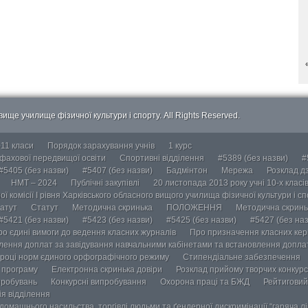
ище училище фізичної культури і спорту. All Rights Reserved.
-11 класи
Порядок зарахування учнів
1 курс
 фахової передвищої освіти
Спортивні відділення
#5389 (без назви)
#
#5405 (без назви)
#5407 (без назви)
Бадмінтон
Мережа
Розклад дз
НМТ – 2024
Публічні закупівлі
20 листопада 2013 року учні 10-х класі
ї комісії І рівня Харківського обласного вищого училища фізичної культури і с
атут
Статут
Методична скринька
ПОЛОЖЕННЯ
Методична скринь
#5421 (без назви)
#5423 (без назви)
#5425 (без назви)
#5427 (без наз
ро єдині вимоги до ведення класних журналів
Про призначення класних кері
лення доплат за завідування навчальними кабінетами та встановлення доплат
році норм єдиного орфографічного режиму
Стипендіальне забезпечення
у програму
Електронна скринька довіри
Розклад прийому творчих конкурс
пробувань
Конкурсні випробування
Охорона праці та БЖД
Рейтиговий
ія відділення
омашнього насильства, торгівлі людьми та ґендерної дискримінації “гаряча лін