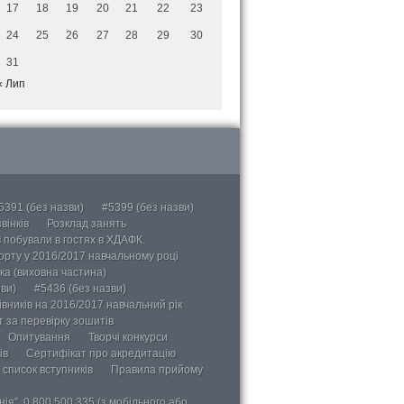
17
18
19
20
21
22
23
24
25
26
27
28
29
30
31
« Лип
5391 (без назви)
#5399 (без назви)
вінків
Розклад занять
в побували в гостях в ХДАФК.
порту у 2016/2017 навчальному році
ка (виховна частина)
ви)
#5436 (без назви)
вників на 2016/2017 навчальний рік
 за перевірку зошитів
Опитування
Творчі конкурси
ів
Сертифікат про акредитацію
 список вступників
Правила прийому
ія”, 0 800 500 335 (з мобільного або