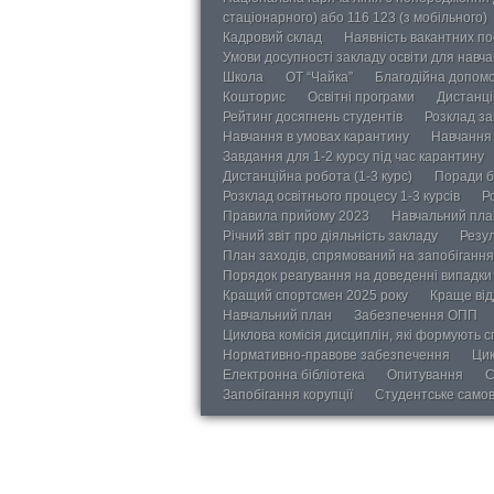
стаціонарного) або 116 123 (з мобільного)
Кадровий склад
Наявність вакантних п
Умови досупності закладу освіти для навч
Школа
ОТ “Чайка”
Благодійна допом
Кошторис
Освітні програми
Дистанці
Рейтинг досягнень студентів
Розклад за
Навчання в умовах карантину
Навчання 
Завдання для 1-2 курсу під час карантину
Дистанційна робота (1-3 курс)
Поради б
Розклад освітнього процесу 1-3 курсів
Р
Правила прийому 2023
Навчальний пла
Річний звіт про діяльність закладу
Резул
План заходів, спрямований на запобігання 
Порядок реагування на доведенні випадки 
Кращий спортсмен 2025 року
Краще від
Навчальний план
Забезпечення ОПП
Циклова комісія дисциплін, які формують с
Нормативно-правове забезпечення
Цик
Електронна бібліотека
Опитування
С
Запобігання корупції
Студентське само