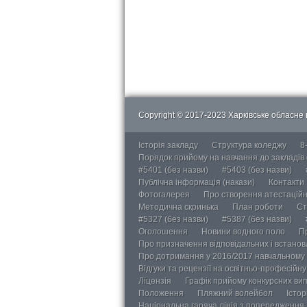
Copyright © 2017-2023 Харківське обласне в
Історія закладу
Структура коледжу
8
Порядок прийому на навчання до закладів
#5401 (без назви)
#5403 (без назви)
Публічна інформація (накази)
Контакти
Фотогалерея
Про створення атестаційно
Методична скринька
План роботи
Ст
#5327 (без назви)
#5387 (без назви)
Оголошення
Новини водного поло
П
Про призначення відповідальних і встанов
Про дотримання у 2016/2017 навчальному 
Відгуки та рецензії на освітньо-професійн
Ліцензія
Графік прийому конкурсних ви
Положення
Пляжний волейбол
Істор
Національна гаряча лінія з попередження д