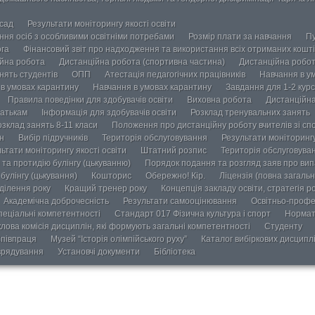
осад
Результати моніторингу якості освіти
ання осіб з особливими освітніми потребами
Розмір плати за навчання
Пу
ога
Фінансовий звіт про надходження та використання всіх отриманих кошті
йна робота
Дистанційна робота (спортивна частина)
Дистанційна робот
нять студентів
ОПП
Атестація педагогічних працівників
Навчання в у
в умовах карантину
Навчання в умовах карантину
Завдання для 1-2 курс
Правила поведінки для здобувачів освіти
Виховна робота
Дистанційна
атькам
Інформація для здобувачів освіти
Розклад тренувальних занять
озклад занять 8-11 класи
Положення про дистанційну роботу вчителів зі сп
н
Вибір підручників
Територія обслуговування
Результати моніторингу
ьтати моніторингу якості освіти
Штатний розпис
Територія обслуговува
та протидію булінгу (цькуванню)
Порядок подання та розгляд заяв про випа
булінгу (цькування)
Кошторис
Обережно! Кір.
Ліцензія (повна загальн
ділення року
Кращий тренер року
Концепція закладу освіти, стратегія р
Академічна доброчесність
Результати самооцінювання
Освітньо-профе
пеціальні компетентності
Стандарт 017 Фізична культура і спорт
Нормат
лова комісія дисциплін, які формують загальні компетентності
Студенту
півпраця
Музей “Історія олімпійського руху”
Каталог вибіркових дисципл
врядування
Установчі документи
Бібліотека