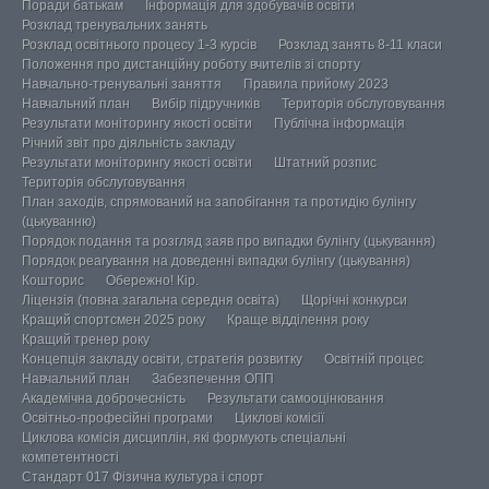
Поради батькам
Інформація для здобувачів освіти
Розклад тренувальних занять
Розклад освітнього процесу 1-3 курсів
Розклад занять 8-11 класи
Положення про дистанційну роботу вчителів зі спорту
Навчально-тренувальні заняття
Правила прийому 2023
Навчальний план
Вибір підручників
Територія обслуговування
Результати моніторингу якості освіти
Публічна інформація
Річний звіт про діяльність закладу
Результати моніторингу якості освіти
Штатний розпис
Територія обслуговування
План заходів, спрямований на запобігання та протидію булінгу
(цькуванню)
Порядок подання та розгляд заяв про випадки булінгу (цькування)
Порядок реагування на доведенні випадки булінгу (цькування)
Кошторис
Обережно! Кір.
Ліцензія (повна загальна середня освіта)
Щорічні конкурси
Кращий спортсмен 2025 року
Краще відділення року
Кращий тренер року
Концепція закладу освіти, стратегія розвитку
Освітній процес
Навчальний план
Забезпечення ОПП
Академічна доброчесність
Результати самооцінювання
Освітньо-професійні програми
Циклові комісії
Циклова комісія дисциплін, які формують спеціальні
компетентності
Стандарт 017 Фізична культура і спорт