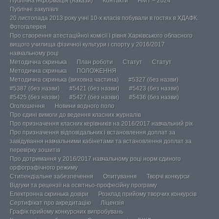
Публічна інформація (накази)
Контакти
НМТ – 2024
Публічні закупівлі
20 листопада 2013 року учні 10-х класів побували в гостях в ХДАФК.
Фотогалерея
Про створення атестаційної комісії І рівня Харківського обласного
вищого училища фізичної культури і спорту у 2016/2017
навчальному році
Методична скринька
План роботи
Статут
Статут
Методична скринька
ПОЛОЖЕННЯ
Методична скринька (виховна частина)
#5327 (без назви)
#5387 (без назви)
#5421 (без назви)
#5423 (без назви)
#5425 (без назви)
#5427 (без назви)
#5436 (без назви)
Оголошення
Новини водного поло
Про єдині вимоги до ведення класних журналів
Про призначення класних керівників на 2016/2017 навчальний рік
Про призначення відповідальних і встановлення доплат за
завідування навчальними кабінетами та встановлення доплат за
перевірку зошитів
Про дотримання у 2016/2017 навчальному році норм єдиного
орфографічного режиму
Стипендіальне забезпечення
Опитування
Творчі конкурси
Відгуки та рецензії на освітньо-професійну програму
Електронна скринька довіри
Розклад прийому творчих конкурсів
Сертифікат про акредитацію
Ліцензія
Графік прийому конкурсних випробувань