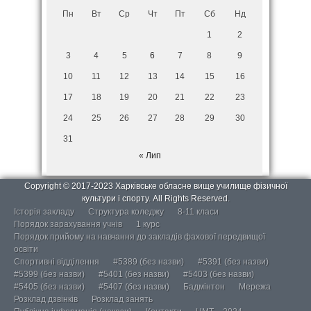
Пн
Вт
Ср
Чт
Пт
Сб
Нд
1
2
3
4
5
6
7
8
9
10
11
12
13
14
15
16
17
18
19
20
21
22
23
24
25
26
27
28
29
30
31
« Лип
Copyright © 2017-2023 Харківське обласне вище училище фізичної
культури і спорту. All Rights Reserved.
Історія закладу
Структура коледжу
8-11 класи
Порядок зарахування учнів
1 курс
Порядок прийому на навчання до закладів фахової передвищої
освіти
Спортивні відділення
#5389 (без назви)
#5391 (без назви)
#5399 (без назви)
#5401 (без назви)
#5403 (без назви)
#5405 (без назви)
#5407 (без назви)
Бадмінтон
Мережа
Розклад дзвінків
Розклад занять