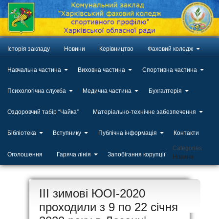
Історія закладу
Новини
Керівництво
Фаховий коледж
Навчальна частина
Виховна частина
Спортивна частина
Психологічна служба
Медична частина
Бухгалтерія
Оздоровчий табір “Чайка”
Матеріально-технічне забезпечення
Бібліотека
Вступнику
Публічна інформація
Контакти
Categories
Оголошення
Гаряча лінія
Запобігання корупції
Новини
ЛИП
ІІІ зимові ЮОІ-2020
20
проходили з 9 по 22 січня