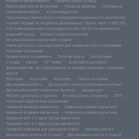
Конкурсні випробування
Охорона праці та БЖД
Рейтиговий список вступників
Правила прийому
Положення
Пляжний волейбол
Історія відділення
Національна гаряча лінія з попередження домашнього насильства,
торгівлі людьми та ґендерної дискримінації “гаряча лінія”, 0 800 500
335 (з мобільного або стаціонарного) або 116 123 (з мобільного)
Кадровий склад
Наявність вакантних посад
Результати моніторингу якості освіти
Умови досупності закладу освіти для навчання осіб з особливими
освітніми потребами
Розмір плати за навчання
Публічні кошти
Бухгалтерія
1-3 курс
Школа
ОТ “Чайка”
Благодійна допомога
Фінансовий звіт про надходження та використання всіх отриманих
коштів
Кошторис
Кошторис
Кошторис
Освітні програми
Дистанційна робота
Дистанційна робота (спортивна частина)
Дистанційна робота (виховна частина)
Акредитація
Рейтинг досягнень студентів
Розклад занять студентів
ОПП
Атестація педагогічних працівників
Навчання в умовах карантину
Навчання в умовах карантину
Навчання в умовах карантину
Навчання в умовах карантину
Завдання для 1-2 курсу під час карантину
Завдання для 1-2 курсу під час карантину
Правила поведінки для здобувачів освіти
Виховна робота
Дистанційна робота (8-11 клас)
Дистанційна робота (1-3 курс)