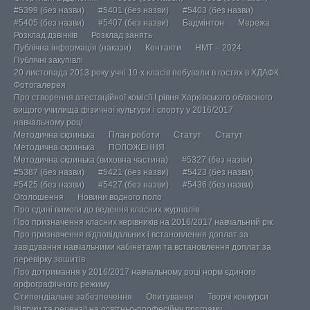
#5399 (без назви)
#5401 (без назви)
#5403 (без назви)
#5405 (без назви)
#5407 (без назви)
Бадмінтон
Мережа
Розклад дзвінків
Розклад занять
Публічна інформація (накази)
Контакти
НМТ – 2024
Публічні закупівлі
20 листопада 2013 року учні 10-х класів побували в гостях в ХДАФК.
Фотогалерея
Про створення атестаційної комісії І рівня Харківського обласного
вищого училища фізичної культури і спорту у 2016/2017
навчальному році
Методична скринька
План роботи
Статут
Статут
Методична скринька
ПОЛОЖЕННЯ
Методична скринька (виховна частина)
#5327 (без назви)
#5387 (без назви)
#5421 (без назви)
#5423 (без назви)
#5425 (без назви)
#5427 (без назви)
#5436 (без назви)
Оголошення
Новини водного поло
Про єдині вимоги до ведення класних журналів
Про призначення класних керівників на 2016/2017 навчальний рік
Про призначення відповідальних і встановлення доплат за
завідування навчальними кабінетами та встановлення доплат за
перевірку зошитів
Про дотримання у 2016/2017 навчальному році норм єдиного
орфографічного режиму
Стипендіальне забезпечення
Опитування
Творчі конкурси
Відгуки та рецензії на освітньо-професійну програму