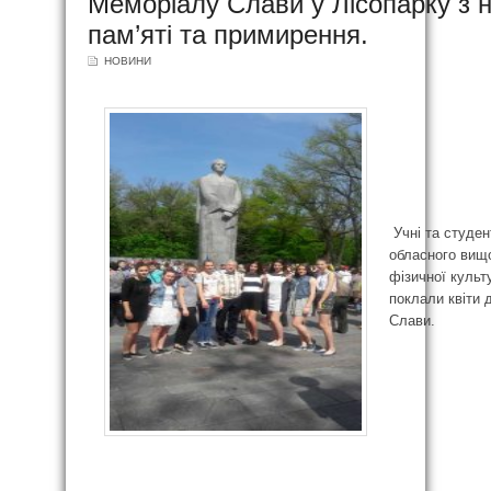
Меморіалу Слави у Лісопарку з 
пам’яті та примирення.
НОВИНИ
Учні та студен
обласного вищ
фізичної культ
поклали квіти 
Слави.