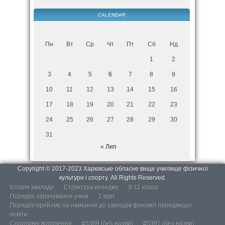
CALENDAR
Пн
Вт
Ср
Чт
Пт
Сб
Нд
1
2
3
4
5
6
7
8
9
10
11
12
13
14
15
16
17
18
19
20
21
22
23
24
25
26
27
28
29
30
31
« Лип
Copyright © 2017-2023 Харківське обласне вище училище фізичної
культури і спорту. All Rights Reserved.
Історія закладу
Структура коледжу
8-11 класи
Порядок зарахування учнів
1 курс
Порядок прийому на навчання до закладів фахової передвищої
освіти
Спортивні відділення
#5389 (без назви)
#5391 (без назви)