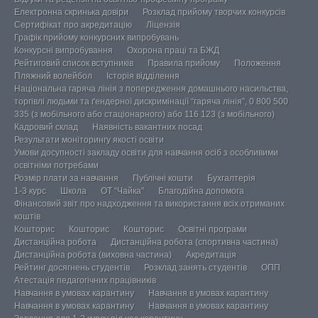
Електронна скринька довіри
Розклад прийому творчих конкурсів
Сертифікат про акредитацію
Ліцензія
Графік прийому конкурсних випробувань
Конкурсні випробування
Охорона праці та БЖД
Рейтиговий список вступників
Правила прийому
Положення
Пляжний волейбол
Історія відділення
Національна гаряча лінія з попередження домашнього насильства,
торгівлі людьми та ґендерної дискримінації “гаряча лінія”, 0 800 500
335 (з мобільного або стаціонарного) або 116 123 (з мобільного)
Кадровий склад
Наявність вакантних посад
Результати моніторингу якості освіти
Умови досупності закладу освіти для навчання осіб з особливими
освітніми потребами
Розмір плати за навчання
Публічні кошти
Бухгалтерія
1-3 курс
Школа
ОТ “Чайка”
Благодійна допомога
Фінансовий звіт про надходження та використання всіх отриманих
коштів
Кошторис
Кошторис
Кошторис
Освітні програми
Дистанційна робота
Дистанційна робота (спортивна частина)
Дистанційна робота (виховна частина)
Акредитація
Рейтинг досягнень студентів
Розклад занять студентів
ОПП
Атестація педагогічних працівників
Навчання в умовах карантину
Навчання в умовах карантину
Навчання в умовах карантину
Навчання в умовах карантину