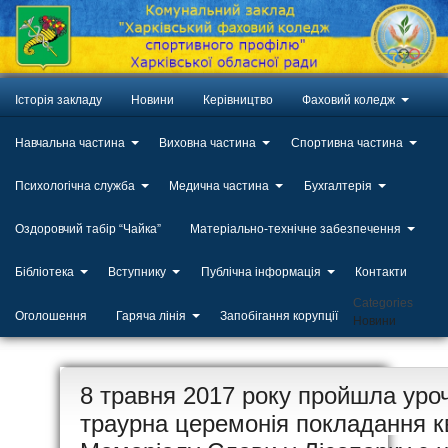
Історія закладу
Новини
Керівництво
Фаховий коледж
Навчальна частина
Виховна частина
Спортивна частина
Психологічна служба
Медична частина
Бухгалтерія
Оздоровчий табір “Чайка”
Матеріально-технічне забезпечення
Бібліотека
Вступнику
Публічна інформація
Контакти
Categories
Оголошення
Гаряча лінія
Запобігання корупції
Новини
ЛИП
8 травня 2017 року пройшла уро
20
траурна церемонія покладання кв