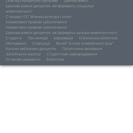
Освітньо-професійні програми
Циклові комісії
Циклова комісія дисциплін, які формують спеціальні
компетентності
Стандарт 017 Фізична культура і спорт
Нормативно-правове забезпечення
Нормативно-правове забезпечення
Циклова комісія дисциплін, які формують загальні компетентності
Студенту
Про коледж
Інформація
Електронна бібліотека
Опитування
Співпраця
Музей “Історія олімпійського руху”
Каталог вибіркових дисциплін
Патріотичне виховання
Запобігання корупції
Студентське самоврядування
Установчі документи
Бібліотека