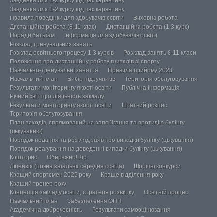
Завдання для 1-2 курсу під час карантину
Завдання для 1-2 курсу під час карантину
Правила поведінки для здобувачів освіти
Виховна робота
Дистанційна робота (8-11 клас)
Дистанційна робота (1-3 курс)
Поради батькам
Інформація для здобувачів освіти
Розклад тренувальних занять
Розклад освітнього процесу 1-3 курсів
Розклад занять 8-11 класи
Положення про дистанційну роботу вчителів зі спорту
Навчально-тренувальні заняття
Правила прийому 2023
Навчальний план
Вибір підручників
Територія обслуговування
Результати моніторингу якості освіти
Публічна інформація
Річний звіт про діяльність закладу
Результати моніторингу якості освіти
Штатний розпис
Територія обслуговування
План заходів, спрямований на запобігання та протидію булінгу
(цькуванню)
Порядок подання та розгляд заяв про випадки булінгу (цькування)
Порядок реагування на доведенні випадки булінгу (цькування)
Кошторис
Обережно! Кір.
Ліцензія (повна загальна середня освіта)
Щорічні конкурси
Кращий спортсмен 2025 року
Краще відділення року
Кращий тренер року
Концепція закладу освіти, стратегія розвитку
Освітній процес
Навчальний план
Забезпечення ОПП
Академічна доброчесність
Результати самооцінювання