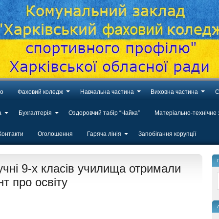
во
Фаховий коледж
Навчальна частина
Виховна частина
С
а
Бухгалтерія
Оздоровчий табір “Чайка”
Матеріально-технічне
Контакти
Оголошення
Гаряча лінія
Запобігання корупції
учні 9-х класів училища отримали
т про освіту