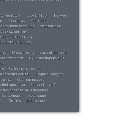
блічні кошти
Бухгалтерія
1-3 курс
в
Кошторис
Кошторис
а (виховна частина)
Акредитація
мовах карантину
у під час карантину
 робота (8-11 клас)
орту
Навчально-тренувальні заняття
 якості освіти
Публічна інформація
ння
дки булінгу (цькування)
а середня освіта)
Щорічні конкурси
озвитку
Освітній процес
сійні програми
Циклові комісії
ивно-правове забезпечення
Про коледж
Інформація
ін
Патріотичне виховання