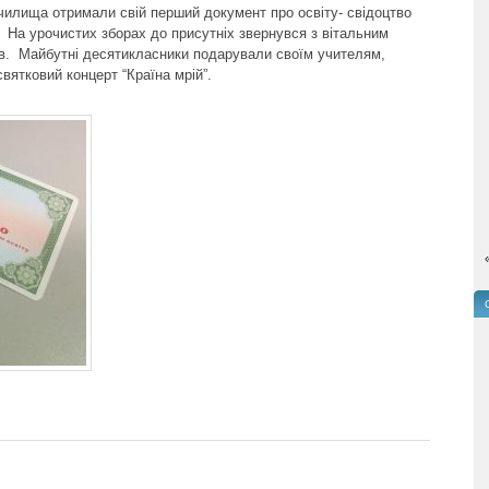
училища отримали свій перший документ про освіту- свідоцтво
. На урочистих зборах до присутніх звернувся з вітальним
. Майбутні десятикласники подарували своїм учителям,
вятковий концерт “Країна мрій”.