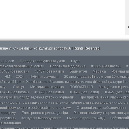
ище училище фізичної культури і спорту. All Rights Reserved.
-11 класи
Порядок зарахування учнів
1 курс
 фахової передвищої освіти
Спортивні відділення
#5389 (без назви)
#
#5405 (без назви)
#5407 (без назви)
Бадмінтон
Мережа
Розклад дз
НМТ – 2024
Публічні закупівлі
20 листопада 2013 року учні 10-х класі
ї комісії І рівня Харківського обласного вищого училища фізичної культури і с
атут
Статут
Методична скринька
ПОЛОЖЕННЯ
Методична скринь
#5421 (без назви)
#5423 (без назви)
#5425 (без назви)
#5427 (без наз
ро єдині вимоги до ведення класних журналів
Про призначення класних кері
лення доплат за завідування навчальними кабінетами та встановлення доплат
році норм єдиного орфографічного режиму
Стипендіальне забезпечення
у програму
Електронна скринька довіри
Розклад прийому творчих конкурс
пробувань
Конкурсні випробування
Охорона праці та БЖД
Рейтиговий
ія відділення
омашнього насильства, торгівлі людьми та ґендерної дискримінації “гаряча лін