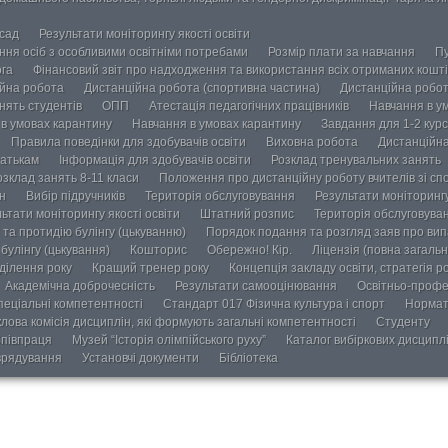
осад
Результати моніторингу якості освіти
ання осіб з особливими освітніми потребами
Розмір плати за навчання
Пу
ога
Фінансовий звіт про надходження та використання всіх отриманих кошті
йна робота
Дистанційна робота (спортивна частина)
Дистанційна робот
нять студентів
ОПП
Атестація педагогічних працівників
Навчання в у
в умовах карантину
Навчання в умовах карантину
Завдання для 1-2 курс
Правила поведінки для здобувачів освіти
Виховна робота
Дистанційна
атькам
Інформація для здобувачів освіти
Розклад тренувальних занять
озклад занять 8-11 класи
Положення про дистанційну роботу вчителів зі сп
н
Вибір підручників
Територія обслуговування
Результати моніторингу
ьтати моніторингу якості освіти
Штатний розпис
Територія обслуговува
та протидію булінгу (цькуванню)
Порядок подання та розгляд заяв про випа
булінгу (цькування)
Кошторис
Обережно! Кір.
Ліцензія (повна загальн
ділення року
Кращий тренер року
Концепція закладу освіти, стратегія р
Академічна доброчесність
Результати самооцінювання
Освітньо-профе
пеціальні компетентності
Стандарт 017 Фізична культура і спорт
Нормат
лова комісія дисциплін, які формують загальні компетентності
Студенту
півпраця
Музей “Історія олімпійського руху”
Каталог вибіркових дисципл
врядування
Установчі документи
Бібліотека