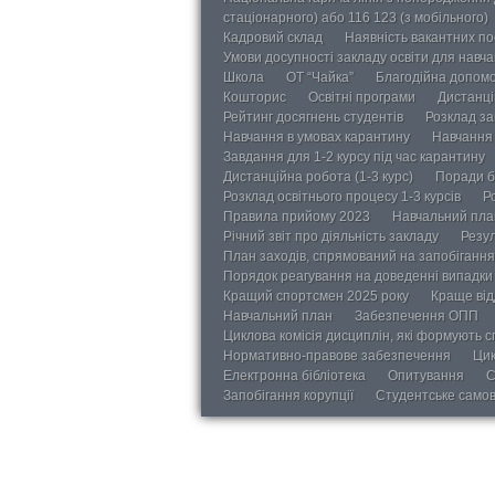
стаціонарного) або 116 123 (з мобільного)
Кадровий склад
Наявність вакантних п
Умови досупності закладу освіти для навч
Школа
ОТ “Чайка”
Благодійна допом
Кошторис
Освітні програми
Дистанці
Рейтинг досягнень студентів
Розклад за
Навчання в умовах карантину
Навчання 
Завдання для 1-2 курсу під час карантину
Дистанційна робота (1-3 курс)
Поради б
Розклад освітнього процесу 1-3 курсів
Р
Правила прийому 2023
Навчальний пла
Річний звіт про діяльність закладу
Резул
План заходів, спрямований на запобігання 
Порядок реагування на доведенні випадки 
Кращий спортсмен 2025 року
Краще від
Навчальний план
Забезпечення ОПП
Циклова комісія дисциплін, які формують с
Нормативно-правове забезпечення
Цик
Електронна бібліотека
Опитування
С
Запобігання корупції
Студентське само