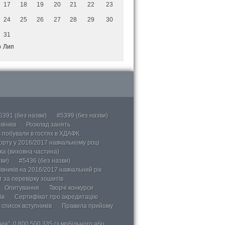
17
18
19
20
21
22
23
24
25
26
27
28
29
30
31
« Лип
5391 (без назви)
#5399 (без назви)
вінків
Розклад занять
в побували в гостях в ХДАФК.
порту у 2016/2017 навчальному році
ка (виховна частина)
ви)
#5436 (без назви)
вників на 2016/2017 навчальний рік
 за перевірку зошитів
Опитування
Творчі конкурси
ів
Сертифікат про акредитацію
 список вступників
Правила прийому
ія”, 0 800 500 335 (з мобільного або