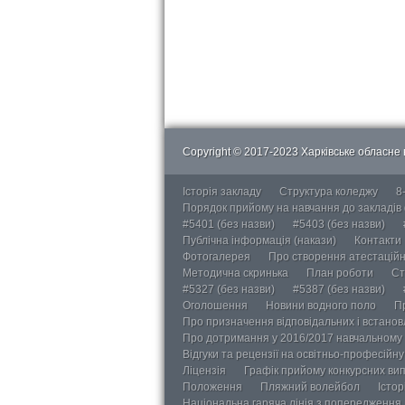
Copyright © 2017-2023 Харківське обласне в
Історія закладу
Структура коледжу
8
Порядок прийому на навчання до закладів
#5401 (без назви)
#5403 (без назви)
Публічна інформація (накази)
Контакти
Фотогалерея
Про створення атестаційно
Методична скринька
План роботи
Ст
#5327 (без назви)
#5387 (без назви)
Оголошення
Новини водного поло
П
Про призначення відповідальних і встанов
Про дотримання у 2016/2017 навчальному 
Відгуки та рецензії на освітньо-професійн
Ліцензія
Графік прийому конкурсних ви
Положення
Пляжний волейбол
Істор
Національна гаряча лінія з попередження д