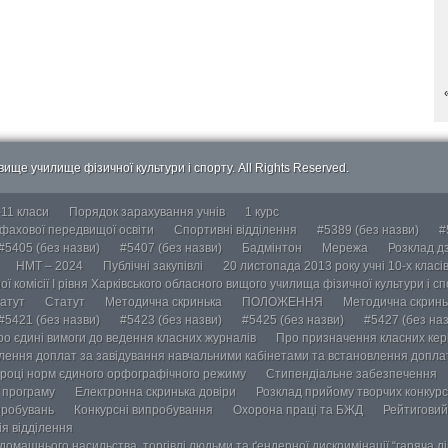
ище училище фізичної культури і спорту. All Rights Reserved.
-11 класи
Порядок зарахування учнів
1 курс
 фахової передвищої освіти
Спортивні відділення
#5389 (без назви)
#
#5405 (без назви)
#5407 (без назви)
Бадмінтон
Мережа
Розклад дз
НМТ – 2024
Публічні закупівлі
20 листопада 2013 року учні 10-х класі
ї комісії І рівня Харківського обласного вищого училища фізичної культури і с
атут
Статут
Методична скринька
ПОЛОЖЕННЯ
Методична скринь
#5421 (без назви)
#5423 (без назви)
#5425 (без назви)
#5427 (без наз
ро єдині вимоги до ведення класних журналів
Про призначення класних кері
лення доплат за завідування навчальними кабінетами та встановлення доплат
році норм єдиного орфографічного режиму
Стипендіальне забезпечення
у програму
Електронна скринька довіри
Розклад прийому творчих конкурс
пробувань
Конкурсні випробування
Охорона праці та БЖД
Рейтиговий
ія відділення
омашнього насильства, торгівлі людьми та ґендерної дискримінації “гаряча лін