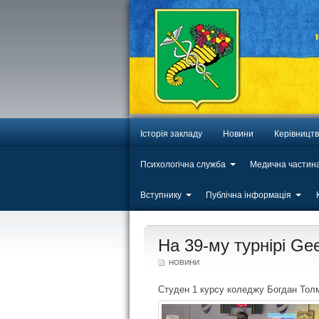
Історія закладу
Новини
Керівницт
Психологічна служба
Медична частин
Вступнику
Публічна інформація
ЛИП
На 39-му турнірі Ge
20
НОВИНИ
Студен 1 курсу коледжу Богдан Толмач