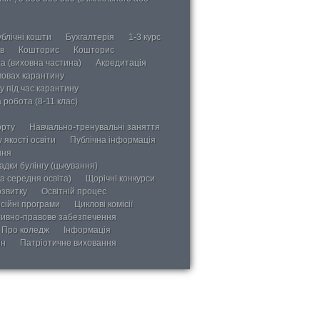
блічні кошти
Бухгалтерія
1-3 курс
в
Кошторис
Кошторис
а (виховна частина)
Акредитація
мовах карантину
у під час карантину
 робота (8-11 клас)
орту
Навчально-тренувальні заняття
 якості освіти
Публічна інформація
ння
дки булінгу (цькування)
а середня освіта)
Щорічні конкурси
озвитку
Освітній процес
сійні програми
Циклові комісії
ивно-правове забезпечення
Про коледж
Інформація
ін
Патріотичне виховання