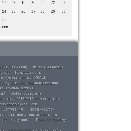
17
18
19
20
21
22
23
24
25
26
27
28
29
30
31
« Лип
5391 (без назви)
#5399 (без назви)
вінків
Розклад занять
в побували в гостях в ХДАФК.
порту у 2016/2017 навчальному році
ка (виховна частина)
ви)
#5436 (без назви)
вників на 2016/2017 навчальний рік
 за перевірку зошитів
Опитування
Творчі конкурси
ів
Сертифікат про акредитацію
 список вступників
Правила прийому
ія”, 0 800 500 335 (з мобільного або