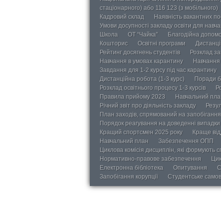
стаціонарного) або 116 123 (з мобільного)
Кадровий склад
Наявність вакантних п
Умови досупності закладу освіти для навч
Школа
ОТ “Чайка”
Благодійна допом
Кошторис
Освітні програми
Дистанці
Рейтинг досягнень студентів
Розклад за
Навчання в умовах карантину
Навчання 
Завдання для 1-2 курсу під час карантину
Дистанційна робота (1-3 курс)
Поради б
Розклад освітнього процесу 1-3 курсів
Р
Правила прийому 2023
Навчальний пла
Річний звіт про діяльність закладу
Резул
План заходів, спрямований на запобігання 
Порядок реагування на доведенні випадки 
Кращий спортсмен 2025 року
Краще від
Навчальний план
Забезпечення ОПП
Циклова комісія дисциплін, які формують с
Нормативно-правове забезпечення
Цик
Електронна бібліотека
Опитування
С
Запобігання корупції
Студентське само