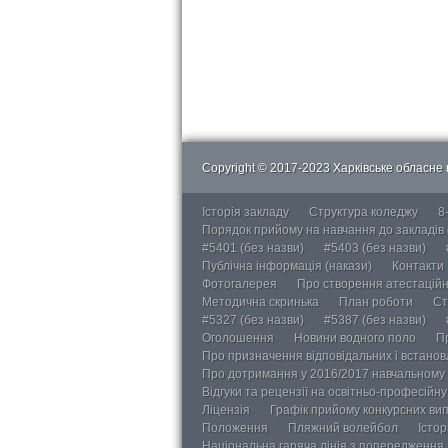
Copyright © 2017-2023 Харківське обласне в
Історія закладу
Структура коледжу
8
Порядок прийому на навчання до закладів
#5401 (без назви)
#5403 (без назви)
Публічна інформація (накази)
Контакти
Фотогалерея
Про створення атестаційно
Методична скринька
План роботи
Ст
#5327 (без назви)
#5387 (без назви)
Оголошення
Новини водного поло
П
Про призначення відповідальних і встанов
Про дотримання у 2016/2017 навчальному 
Відгуки та рецензії на освітньо-професійн
Ліцензія
Графік прийому конкурсних ви
Положення
Пляжний волейбол
Істор
Національна гаряча лінія з попередження д