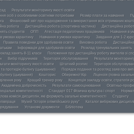
осад
Результати моніторингу якості освіти
ання осіб з особливими освітніми потребами
Розмір плати за навчання
Пу
ога
Фінансовий звіт про надходження та використання всіх отриманих кошті
йна робота
Дистанційна робота (спортивна частина)
Дистанційна робот
нять студентів
ОПП
Атестація педагогічних працівників
Навчання в у
в умовах карантину
Навчання в умовах карантину
Завдання для 1-2 курс
Правила поведінки для здобувачів освіти
Виховна робота
Дистанційна
атькам
Інформація для здобувачів освіти
Розклад тренувальних занять
озклад занять 8-11 класи
Положення про дистанційну роботу вчителів зі сп
н
Вибір підручників
Територія обслуговування
Результати моніторингу
ьтати моніторингу якості освіти
Штатний розпис
Територія обслуговува
та протидію булінгу (цькуванню)
Порядок подання та розгляд заяв про випа
булінгу (цькування)
Кошторис
Обережно! Кір.
Ліцензія (повна загальн
ділення року
Кращий тренер року
Концепція закладу освіти, стратегія р
Академічна доброчесність
Результати самооцінювання
Освітньо-профе
пеціальні компетентності
Стандарт 017 Фізична культура і спорт
Нормат
лова комісія дисциплін, які формують загальні компетентності
Студенту
півпраця
Музей “Історія олімпійського руху”
Каталог вибіркових дисципл
врядування
Установчі документи
Бібліотека