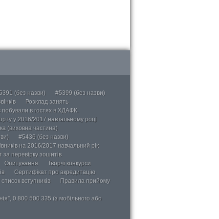
5391 (без назви)
#5399 (без назви)
вінків
Розклад занять
в побували в гостях в ХДАФК.
порту у 2016/2017 навчальному році
ка (виховна частина)
ви)
#5436 (без назви)
вників на 2016/2017 навчальний рік
 за перевірку зошитів
Опитування
Творчі конкурси
ів
Сертифікат про акредитацію
 список вступників
Правила прийому
ія”, 0 800 500 335 (з мобільного або