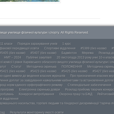
ище училище фізичної культури і спорту. All Rights Reserved.
-11 класи
Порядок зарахування учнів
1 курс
 фахової передвищої освіти
Спортивні відділення
#5389 (без назви)
#
#5405 (без назви)
#5407 (без назви)
Бадмінтон
Мережа
Розклад дз
НМТ – 2024
Публічні закупівлі
20 листопада 2013 року учні 10-х класі
ї комісії І рівня Харківського обласного вищого училища фізичної культури і с
атут
Статут
Методична скринька
ПОЛОЖЕННЯ
Методична скринь
#5421 (без назви)
#5423 (без назви)
#5425 (без назви)
#5427 (без наз
ро єдині вимоги до ведення класних журналів
Про призначення класних кері
лення доплат за завідування навчальними кабінетами та встановлення доплат
році норм єдиного орфографічного режиму
Стипендіальне забезпечення
у програму
Електронна скринька довіри
Розклад прийому творчих конкурс
пробувань
Конкурсні випробування
Охорона праці та БЖД
Рейтиговий
ія відділення
омашнього насильства, торгівлі людьми та ґендерної дискримінації “гаряча лін
осад
Результати моніторингу якості освіти