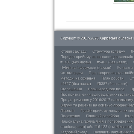
Copyright © 2017-2023 Харківське обласне в
Історія закладу
Структура коледжу
8
Порядок прийому на навчання до закладів
#5401 (без назви)
#5403 (без назви)
Публічна інформація (накази)
Контакти
Фотогалерея
Про створення атестаційно
Методична скринька
План роботи
Ст
#5327 (без назви)
#5387 (без назви)
Оголошення
Новини водного поло
П
Про призначення відповідальних і встанов
Про дотримання у 2016/2017 навчальному 
Відгуки та рецензії на освітньо-професійн
Ліцензія
Графік прийому конкурсних ви
Положення
Пляжний волейбол
Істор
Національна гаряча лінія з попередження д
стаціонарного) або 116 123 (з мобільного)
Кадровий склад
Наявність вакантних п