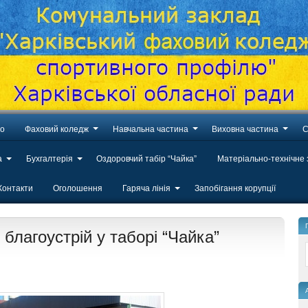
во
Фаховий коледж
Навчальна частина
Виховна частина
С
а
Бухгалтерія
Оздоровчий табір “Чайка”
Матеріально-технічне
Контакти
Оголошення
Гаряча лінія
Запобігання корупції
 благоустрій у таборі “Чайка”