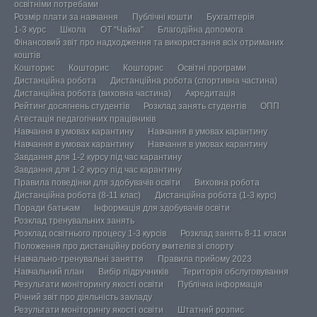
освітніми потребами
Розмір плати за навчання
Публічні кошти
Бухгалтерія
1-3 курс
Школа
ОТ “Чайка”
Благодійна допомога
Фінансовий звіт про надходження та використання всіх отриманих
коштів
Кошторис
Кошторис
Кошторис
Освітні програми
Дистанційна робота
Дистанційна робота (спортивна частина)
Дистанційна робота (виховна частина)
Акредитація
Рейтинг досягнень студентів
Розклад занять студентів
ОПП
Атестація педагогічних працівників
Навчання в умовах карантину
Навчання в умовах карантину
Навчання в умовах карантину
Навчання в умовах карантину
Завдання для 1-2 курсу під час карантину
Завдання для 1-2 курсу під час карантину
Правила поведінки для здобувачів освіти
Виховна робота
Дистанційна робота (8-11 клас)
Дистанційна робота (1-3 курс)
Поради батькам
Інформація для здобувачів освіти
Розклад тренувальних занять
Розклад освітнього процесу 1-3 курсів
Розклад занять 8-11 класи
Положення про дистанційну роботу вчителів зі спорту
Навчально-тренувальні заняття
Правила прийому 2023
Навчальний план
Вибір підручників
Територія обслуговування
Результати моніторингу якості освіти
Публічна інформація
Річний звіт про діяльність закладу
Результати моніторингу якості освіти
Штатний розпис