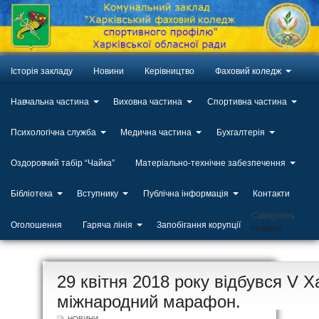
Історія закладу
Новини
Керівництво
Фаховий коледж
Навчальна частина
Виховна частина
Спортивна частина
Психологічна служба
Медична частина
Бухгалтерія
Оздоровчий табір “Чайка”
Матеріально-технічне забезпечення
Бібліотека
Вступнику
Публічна інформація
Контакти
Categories
Оголошення
Гаряча лінія
Запобігання корупції
Новини
ЛИП
29 квітня 2018 року відбувся V Х
20
міжнародний марафон.
НОВИНИ