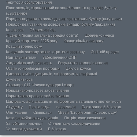
Територія обслуговування
План заходів, спрямований на запобігання та протидію булінгу
(цькуванню)
Порядок подання та розгляд заяв про випадки булінгу (цькування)
Порядок реагування на доведенні випадки булінгу (цькування)
Кошторис
Обережно! Кір.
Ліцензія (повна загальна середня освіта)
Щорічні конкурси
Кращий спортсмен 2025 року
Краще відділення року
Кращий тренер року
Концепція закладу освіти, стратегія розвитку
Освітній процес
Навчальний план
Забезпечення ОПП
Академічна доброчесність
Результати самооцінювання
Освітньо-професійні програми
Циклові комісії
Циклова комісія дисциплін, які формують спеціальні
компетентності
Стандарт 017 Фізична культура і спорт
Нормативно-правове забезпечення
Нормативно-правове забезпечення
Циклова комісія дисциплін, які формують загальні компетентності
Студенту
Про коледж
Інформація
Електронна бібліотека
Опитування
Співпраця
Музей “Історія олімпійського руху”
Каталог вибіркових дисциплін
Патріотичне виховання
Запобігання корупції
Студентське самоврядування
Установчі документи
Бібліотека