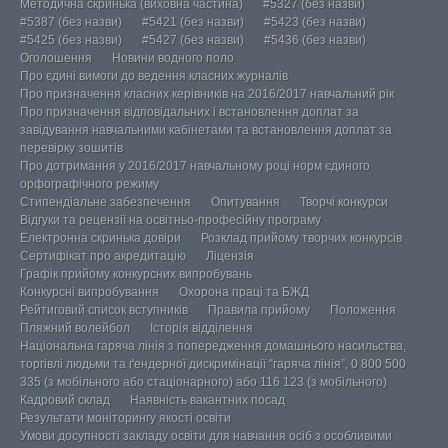
Методична скринька (виховна частина)
#5327 (без назви)
#5387 (без назви)
#5421 (без назви)
#5423 (без назви)
#5425 (без назви)
#5427 (без назви)
#5436 (без назви)
Оголошення
Новини водного поло
Про єдині вимоги до ведення класних журналів
Про призначення класних керівників на 2016/2017 навчальний рік
Про призначення відповідальних і встановлення доплат за
завідування навчальними кабінетами та встановлення доплат за
перевірку зошитів
Про дотримання у 2016/2017 навчальному році норм єдиного
орфографічного режиму
Стипендіальне забезпечення
Опитування
Творчі конкурси
Відгуки та рецензії на освітньо-професійну програму
Електронна скринька довіри
Розклад прийому творчих конкурсів
Сертифікат про акредитацію
Ліцензія
Графік прийому конкурсних випробувань
Конкурсні випробування
Охорона праці та БЖД
Рейтиговий список вступників
Правила прийому
Положення
Пляжний волейбол
Історія відділення
Національна гаряча лінія з попередження домашнього насильства,
торгівлі людьми та ґендерної дискримінації “гаряча лінія”, 0 800 500
335 (з мобільного або стаціонарного) або 116 123 (з мобільного)
Кадровий склад
Наявність вакантних посад
Результати моніторингу якості освіти
Умови досупності закладу освіти для навчання осіб з особливими