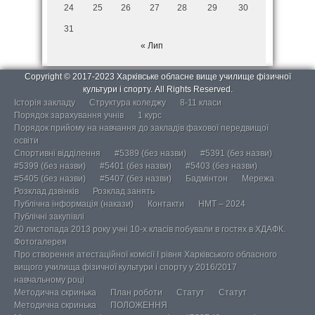
24
25
26
27
28
29
30
31
« Лип
Copyright © 2017-2023 Харківське обласне вище училище фізичної
культури і спорту. All Rights Reserved.
Історія закладу
Структура коледжу
8-11 класи
Порядок зарахування учнів
1 курс
Порядок прийому на навчання до закладів фахової передвищої
освіти
Спортивні відділення
#5389 (без назви)
#5391 (без назви)
#5399 (без назви)
#5401 (без назви)
#5403 (без назви)
#5405 (без назви)
#5407 (без назви)
Бадмінтон
Мережа
Розклад дзвінків
Розклад занять
Публічна інформація (накази)
Контакти
НМТ – 2024
Публічні закупівлі
20 листопада 2013 року учні 10-х класів побували в гостях в ХДАФК.
Фотогалерея
Про створення атестаційної комісії І рівня Харківського обласного
вищого училища фізичної культури і спорту у 2016/2017
навчальному році
Методична скринька
План роботи
Статут
Статут
Методична скринька
ПОЛОЖЕННЯ