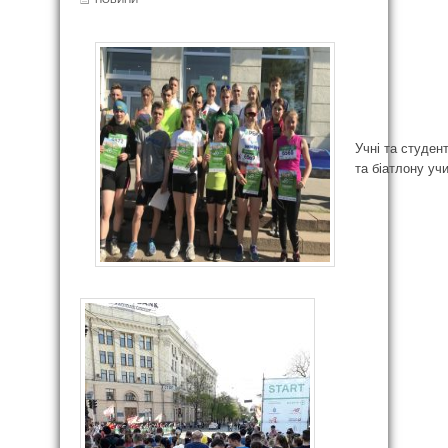
Учні та студен
та біатлону уч