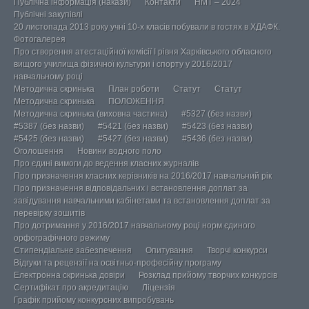
Публічна інформація (накази)
Контакти
НМТ – 2024
Публічні закупівлі
20 листопада 2013 року учні 10-х класів побували в гостях в ХДАФК.
Фотогалерея
Про створення атестаційної комісії І рівня Харківського обласного
вищого училища фізичної культури і спорту у 2016/2017
навчальному році
Методична скринька
План роботи
Статут
Статут
Методична скринька
ПОЛОЖЕННЯ
Методична скринька (виховна частина)
#5327 (без назви)
#5387 (без назви)
#5421 (без назви)
#5423 (без назви)
#5425 (без назви)
#5427 (без назви)
#5436 (без назви)
Оголошення
Новини водного поло
Про єдині вимоги до ведення класних журналів
Про призначення класних керівників на 2016/2017 навчальний рік
Про призначення відповідальних і встановлення доплат за
завідування навчальними кабінетами та встановлення доплат за
перевірку зошитів
Про дотримання у 2016/2017 навчальному році норм єдиного
орфографічного режиму
Стипендіальне забезпечення
Опитування
Творчі конкурси
Відгуки та рецензії на освітньо-професійну програму
Електронна скринька довіри
Розклад прийому творчих конкурсів
Сертифікат про акредитацію
Ліцензія
Графік прийому конкурсних випробувань