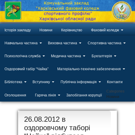
Історія закладу
Новини
Керівництво
Фаховий коледж
Навчальна частина
Виховна частина
Спортивна частина
Психологічна служба
Медична частина
Бухгалтерія
Оздоровчий табір “Чайка”
Матеріально-технічне забезпечення
Бібліотека
Вступнику
Публічна інформація
Контакти
Categories
Оголошення
Гаряча лінія
Запобігання корупції
Новини
ЛИП
26.08.2012 в
20
оздоровчому таборі