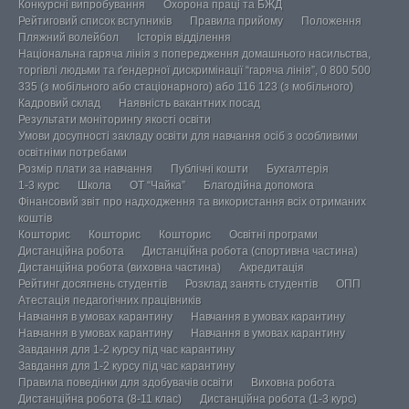
Конкурсні випробування
Охорона праці та БЖД
Рейтиговий список вступників
Правила прийому
Положення
Пляжний волейбол
Історія відділення
Національна гаряча лінія з попередження домашнього насильства,
торгівлі людьми та ґендерної дискримінації “гаряча лінія”, 0 800 500
335 (з мобільного або стаціонарного) або 116 123 (з мобільного)
Кадровий склад
Наявність вакантних посад
Результати моніторингу якості освіти
Умови досупності закладу освіти для навчання осіб з особливими
освітніми потребами
Розмір плати за навчання
Публічні кошти
Бухгалтерія
1-3 курс
Школа
ОТ “Чайка”
Благодійна допомога
Фінансовий звіт про надходження та використання всіх отриманих
коштів
Кошторис
Кошторис
Кошторис
Освітні програми
Дистанційна робота
Дистанційна робота (спортивна частина)
Дистанційна робота (виховна частина)
Акредитація
Рейтинг досягнень студентів
Розклад занять студентів
ОПП
Атестація педагогічних працівників
Навчання в умовах карантину
Навчання в умовах карантину
Навчання в умовах карантину
Навчання в умовах карантину
Завдання для 1-2 курсу під час карантину
Завдання для 1-2 курсу під час карантину
Правила поведінки для здобувачів освіти
Виховна робота
Дистанційна робота (8-11 клас)
Дистанційна робота (1-3 курс)