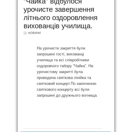
“Чайка” відбулося
урочисте завершення
літнього оздоровлення
вихованців училища.
НОВИНИ
На урочисте закриття були
запрошені гості, вихованці
училища та всі співробітники
оздоровчого табору “Чайка”. На
урочистому закритті була
проведена святкова лінійка та
святковий концерт.По закінченню
святкового концерту всі були
запрошені до дружнього вогнища.