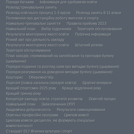
Поради батькам
Інформація для здобувачів освіти
Розклад тренувальних занять
Розклад освітнього процесу 1-3 курсів
Розклад занять 8-11 класи
Положення про дистанційну роботу вчителів зі спорту
Навчально-тренувальні заняття
Правила прийому 2023
Навчальний план
Вибір підручників
Територія обслуговування
Результати моніторингу якості освіти
Публічна інформація
Річний звіт про діяльність закладу
Результати моніторингу якості освіти
Штатний розпис
Територія обслуговування
План заходів, спрямований на запобігання та протидію булінгу
(цькуванню)
Порядок подання та розгляд заяв про випадки булінгу (цькування)
Порядок реагування на доведенні випадки булінгу (цькування)
Кошторис
Обережно! Кір.
Ліцензія (повна загальна середня освіта)
Щорічні конкурси
Кращий спортсмен 2025 року
Краще відділення року
Кращий тренер року
Концепція закладу освіти, стратегія розвитку
Освітній процес
Навчальний план
Забезпечення ОПП
Академічна доброчесність
Результати самооцінювання
Освітньо-професійні програми
Циклові комісії
Циклова комісія дисциплін, які формують спеціальні
компетентності
Стандарт 017 Фізична культура і спорт