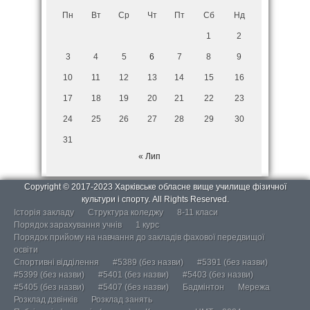
Пн
Вт
Ср
Чт
Пт
Сб
Нд
1
2
3
4
5
6
7
8
9
10
11
12
13
14
15
16
17
18
19
20
21
22
23
24
25
26
27
28
29
30
31
« Лип
Copyright © 2017-2023 Харківське обласне вище училище фізичної
культури і спорту. All Rights Reserved.
Історія закладу
Структура коледжу
8-11 класи
Порядок зарахування учнів
1 курс
Порядок прийому на навчання до закладів фахової передвищої
освіти
Спортивні відділення
#5389 (без назви)
#5391 (без назви)
#5399 (без назви)
#5401 (без назви)
#5403 (без назви)
#5405 (без назви)
#5407 (без назви)
Бадмінтон
Мережа
Розклад дзвінків
Розклад занять