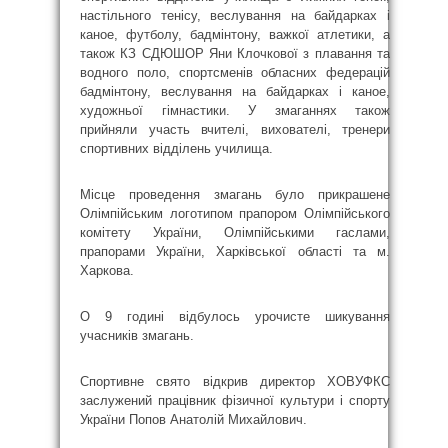
настільного тенісу, веслування на байдарках і
каное, футболу, бадмінтону, важкої атлетики, а
також КЗ СДЮШОР Яни Клочкової з плавання та
водного поло, спортсменів обласних федерацій
бадмінтону, веслування на байдарках і каное,
художньої гімнастики. У змаганнях також
прийняли участь вчителі, вихователі, тренери
спортивних відділень училища.
Місце проведення змагань було прикрашене
Олімпійським логотипом прапором Олімпійського
комітету України, Олімпійськими гаслами,
прапорами України, Харківської області та м.
Харкова.
О 9 годині відбулось урочисте шикування
учасників змагань.
Спортивне свято відкрив директор ХОВУФКС
заслужений працівник фізичної культури і спорту
України Попов Анатолій Михайлович.