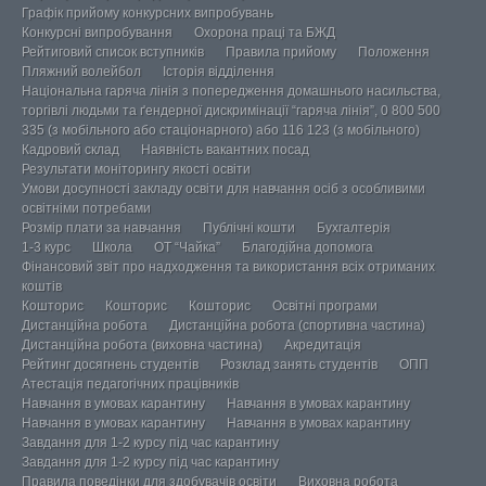
Графік прийому конкурсних випробувань
Конкурсні випробування
Охорона праці та БЖД
Рейтиговий список вступників
Правила прийому
Положення
Пляжний волейбол
Історія відділення
Національна гаряча лінія з попередження домашнього насильства,
торгівлі людьми та ґендерної дискримінації “гаряча лінія”, 0 800 500
335 (з мобільного або стаціонарного) або 116 123 (з мобільного)
Кадровий склад
Наявність вакантних посад
Результати моніторингу якості освіти
Умови досупності закладу освіти для навчання осіб з особливими
освітніми потребами
Розмір плати за навчання
Публічні кошти
Бухгалтерія
1-3 курс
Школа
ОТ “Чайка”
Благодійна допомога
Фінансовий звіт про надходження та використання всіх отриманих
коштів
Кошторис
Кошторис
Кошторис
Освітні програми
Дистанційна робота
Дистанційна робота (спортивна частина)
Дистанційна робота (виховна частина)
Акредитація
Рейтинг досягнень студентів
Розклад занять студентів
ОПП
Атестація педагогічних працівників
Навчання в умовах карантину
Навчання в умовах карантину
Навчання в умовах карантину
Навчання в умовах карантину
Завдання для 1-2 курсу під час карантину
Завдання для 1-2 курсу під час карантину
Правила поведінки для здобувачів освіти
Виховна робота