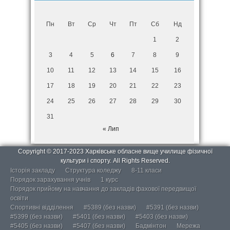
Пн
Вт
Ср
Чт
Пт
Сб
Нд
1
2
3
4
5
6
7
8
9
10
11
12
13
14
15
16
17
18
19
20
21
22
23
24
25
26
27
28
29
30
31
« Лип
Copyright © 2017-2023 Харківське обласне вище училище фізичної
культури і спорту. All Rights Reserved.
Історія закладу
Структура коледжу
8-11 класи
Порядок зарахування учнів
1 курс
Порядок прийому на навчання до закладів фахової передвищої
освіти
Спортивні відділення
#5389 (без назви)
#5391 (без назви)
#5399 (без назви)
#5401 (без назви)
#5403 (без назви)
#5405 (без назви)
#5407 (без назви)
Бадмінтон
Мережа