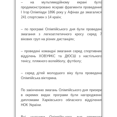
– на мультимедійному екрані було
продемонстровано яскраві фрагменти проведення
І Ігор Олімпіади 1896 року у Афінах де змагалися
241 спортсмен з 14 країн;
– по програмі Олімпійського дня були проведені
змагання з легкоатлетичного кросу серед 7
вікових груп на різних дистанціях;
– проведені командні змагання серед спортивних
відділень ХОВУФКС та ДЮСШ з настільного
тенісу, пляжного волейболу, футболу;
– серед дітей молодшого віку була проведена
Олімпійська вікторина.
По закінченню змагань Олімпійського дня призери
в окремих видах програми були нагородженні
дипломами Харківського обласного відділення
НОК України.
Всі учасники Олімпійського дня отримали