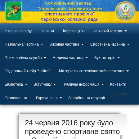
Історія закладу
Новини
Керівництво
Фаховий коледж
Навчальна частина
Виховна частина
Спортивна частина
Психологічна служба
Медична частина
Бухгалтерія
Оздоровчий табір “Чайка”
Матеріально-технічне забезпечення
Бібліотека
Вступнику
Публічна інформація
Контакти
Categories
Оголошення
Гаряча лінія
Запобігання корупції
Новини
ЛИП
24 червня 2016 року було
20
проведено спортивне свято