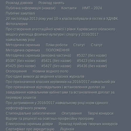
Розклад дзвінків
Розклад занять
Публічна інформація (накази)
Контакти
НМТ – 2024
Публічні закупівлі
20 листопада 2013 року учні 10-х класів побували в гостях в ХДАФК.
Фотогалерея
Про створення атестаційної комісії І рівня Харківського обласного
вищого училища фізичної культури і спорту у 2016/2017
навчальному році
Методична скринька
План роботи
Статут
Статут
Методична скринька
ПОЛОЖЕННЯ
Методична скринька (виховна частина)
#5327 (без назви)
#5387 (без назви)
#5421 (без назви)
#5423 (без назви)
#5425 (без назви)
#5427 (без назви)
#5436 (без назви)
Оголошення
Новини водного поло
Про єдині вимоги до ведення класних журналів
Про призначення класних керівників на 2016/2017 навчальний рік
Про призначення відповідальних і встановлення доплат за
завідування навчальними кабінетами та встановлення доплат за
перевірку зошитів
Про дотримання у 2016/2017 навчальному році норм єдиного
орфографічного режиму
Стипендіальне забезпечення
Опитування
Творчі конкурси
Відгуки та рецензії на освітньо-професійну програму
Електронна скринька довіри
Розклад прийому творчих конкурсів
Сертифікат про акредитацію
Ліцензія