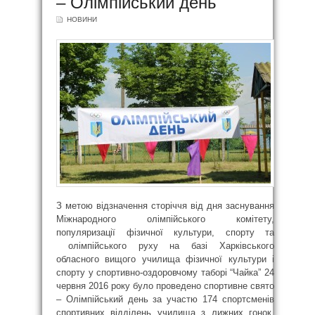
– Олімпійський день
НОВИНИ
З метою відзначення сторіччя від дня заснування
Міжнародного олімпійського комітету,
популяризації фізичної культури, спорту та
олімпійського руху на базі Харківського
обласного вищого училища фізичної культури і
спорту у спортивно-оздоровчому таборі “Чайка” 24
червня 2016 року було проведено спортивне свято
– Олімпійський день за участю 174 спортсменів
спортивних відділень училища з лижних гонок,