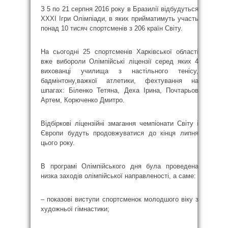
З 5 по 21 серпня 2016 року в Бразилії відбудуться
ХХХІ Ігри Олімпіади, в яких прийматимуть участь
понад 10 тисяч спортсменів з 206 країн Світу.
На сьогодні 25 спортсменів Харківської області
вже вибороли Олімпійські ліцензії серед яких 4
вихованці училища з настільного тенісу,
бадмінтону,важкої атлетики, фехтування на
шпагах: Біленко Тетяна, Деха Ірина, Почтарьов
Артем, Корюченко Дмитро.
Відбіркові ліцензійні змагання чемпіонати Світу і
Європи будуть продовжуватися до кінця липня
цього року.
В програмі Олімпійського дня була проведена
низка заходів олімпійської направленості, а саме:
– показові виступи спортсменок молодшого віку з
художньої гімнастики;