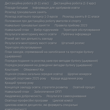
Дистанційна робота (8-11 клас)
Дистанційна робота (1-3 курс)
Поради батькам
Інформація для здобувачів освіти
Розклад тренувальних занять
Розклад освітнього процесу 1-3 курсів
Розклад занять 8-11 класи
Положення про дистанційну роботу вчителів зі спорту
Навчально-тренувальні заняття
Правила прийому 2023
Навчальний план
Вибір підручників
Територія обслуговування
Результати моніторингу якості освіти
Публічна інформація
Річний звіт про діяльність закладу
Результати моніторингу якості освіти
Штатний розпис
Територія обслуговування
План заходів, спрямований на запобігання та протидію булінгу
(цькуванню)
Порядок подання та розгляд заяв про випадки булінгу (цькування)
Порядок реагування на доведенні випадки булінгу (цькування)
Кошторис
Обережно! Кір.
Ліцензія (повна загальна середня освіта)
Щорічні конкурси
Кращий спортсмен 2025 року
Краще відділення року
Кращий тренер року
Концепція закладу освіти, стратегія розвитку
Освітній процес
Навчальний план
Забезпечення ОПП
Академічна доброчесність
Результати самооцінювання
Освітньо-професійні програми
Циклові комісії
Циклова комісія дисциплін, які формують спеціальні
компетентності