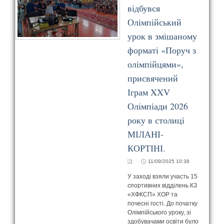
відбувся
Олімпійський
урок в змішаному
форматі «Поруч з
олімпійцями»,
присвячений
Іграм XXV
Олімпіади 2026
року в столиці
МІЛАНІ-
КОРТІНІ.
11/09/2025 10:38
У заході взяли участь 15
спортивних відділень КЗ
«ХФКСП» ХОР та
почесні гості. До початку
Олімпійського уроку, зі
здобувачами освіти було