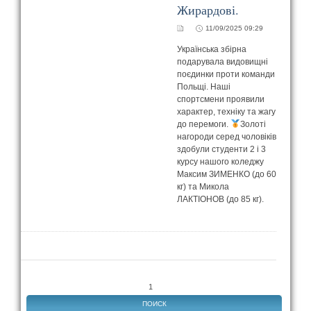
Жирардові.
11/09/2025 09:29
Українська збірна
подарувала видовищні
поєдинки проти команди
Польщі. Наші
спортсмени проявили
характер, техніку та жагу
до перемоги.
Золоті
нагороди серед чоловіків
здобули студенти 2 і 3
курсу нашого коледжу
Максим ЗИМЕНКО (до 60
кг) та Микола
ЛАКТІОНОВ (до 85 кг).
1
ПОИСК