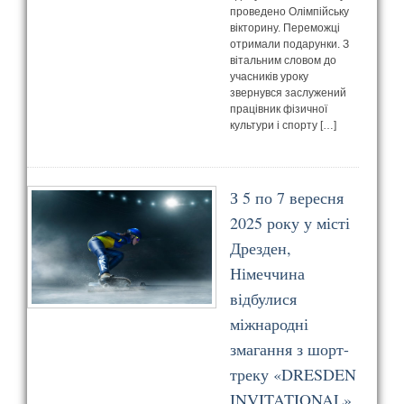
проведено Олімпійську
вікторину. Переможці
отримали подарунки. З
вітальним словом до
учасників уроку
звернувся заслужений
працівник фізичної
культури і спорту […]
З 5 по 7 вересня
2025 року у місті
Дрезден,
Німеччина
відбулися
міжнародні
змагання з шорт-
треку «DRESDEN
INVITATIONAL».