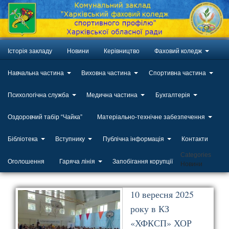
Історія закладу
Новини
Керівництво
Фаховий коледж
Навчальна частина
Виховна частина
Спортивна частина
Психологічна служба
Медична частина
Бухгалтерія
Оздоровчий табір “Чайка”
Матеріально-технічне забезпечення
Бібліотека
Вступнику
Публічна інформація
Контакти
Categories
Оголошення
Гаряча лінія
Запобігання корупції
Новини
10 вересня 2025
року в КЗ
«ХФКСП» ХОР