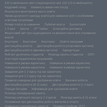
335 (з мобільного або стаціонарного) або 116 123 (з мобільного)
Кадровий склад
Наявність вакантних посад
Результати моніторингу якості освіти
Умови досупності закладу освіти для навчання осіб з особливими
освітніми потребами
Розмір плати за навчання
Публічні кошти
Бухгалтерія
1-3 курс
Школа
ОТ “Чайка”
Благодійна допомога
Фінансовий звіт про надходження та використання всіх отриманих
коштів
Кошторис
Кошторис
Кошторис
Освітні програми
Дистанційна робота
Дистанційна робота (спортивна частина)
Дистанційна робота (виховна частина)
Акредитація
Рейтинг досягнень студентів
Розклад занять студентів
ОПП
Атестація педагогічних працівників
Навчання в умовах карантину
Навчання в умовах карантину
Навчання в умовах карантину
Навчання в умовах карантину
Завдання для 1-2 курсу під час карантину
Завдання для 1-2 курсу під час карантину
Правила поведінки для здобувачів освіти
Виховна робота
Дистанційна робота (8-11 клас)
Дистанційна робота (1-3 курс)
Поради батькам
Інформація для здобувачів освіти
Розклад тренувальних занять
Розклад освітнього процесу 1-3 курсів
Розклад занять 8-11 класи
Положення про дистанційну роботу вчителів зі спорту
Навчально-тренувальні заняття
Правила прийому 2023