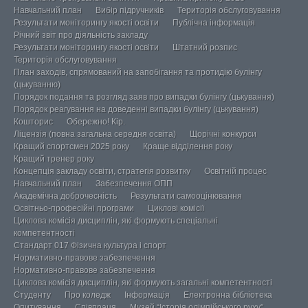
Навчальний план
Вибір підручників
Територія обслуговування
Результати моніторингу якості освіти
Публічна інформація
Річний звіт про діяльність закладу
Результати моніторингу якості освіти
Штатний розпис
Територія обслуговування
План заходів, спрямований на запобігання та протидію булінгу
(цькуванню)
Порядок подання та розгляд заяв про випадки булінгу (цькування)
Порядок реагування на доведенні випадки булінгу (цькування)
Кошторис
Обережно! Кір.
Ліцензія (повна загальна середня освіта)
Щорічні конкурси
Кращий спортсмен 2025 року
Краще відділення року
Кращий тренер року
Концепція закладу освіти, стратегія розвитку
Освітній процес
Навчальний план
Забезпечення ОПП
Академічна доброчесність
Результати самооцінювання
Освітньо-професійні програми
Циклові комісії
Циклова комісія дисциплін, які формують спеціальні
компетентності
Стандарт 017 Фізична культура і спорт
Нормативно-правове забезпечення
Нормативно-правове забезпечення
Циклова комісія дисциплін, які формують загальні компетентності
Студенту
Про коледж
Інформація
Електронна бібліотека
Опитування
Співпраця
Музей “Історія олімпійського руху”