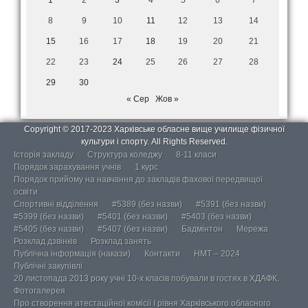
8
9
10
11
12
13
14
15
16
17
18
19
20
21
22
23
24
25
26
27
28
29
30
« Сер
Жов »
Copyright © 2017-2023 Харківське обласне вище училище фізичної
культури і спорту. All Rights Reserved.
Історія закладу
Структура коледжу
8-11 класи
Порядок зарахування учнів
1 курс
Порядок прийому на навчання до закладів фахової передвищої
освіти
Спортивні відділення
#5389 (без назви)
#5391 (без назви)
#5399 (без назви)
#5401 (без назви)
#5403 (без назви)
#5405 (без назви)
#5407 (без назви)
Бадмінтон
Мережа
Розклад дзвінків
Розклад занять
Публічна інформація (накази)
Контакти
НМТ – 2024
Публічні закупівлі
20 листопада 2013 року учні 10-х класів побували в гостях в ХДАФК.
Фотогалерея
Про створення атестаційної комісії І рівня Харківського обласного