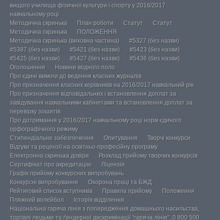
вищого училища фізичної культури і спорту у 2016/2017
навчальному році
Методична скринька
План роботи
Статут
Статут
Методична скринька
ПОЛОЖЕННЯ
Методична скринька (виховна частина)
#5327 (без назви)
#5387 (без назви)
#5421 (без назви)
#5423 (без назви)
#5425 (без назви)
#5427 (без назви)
#5436 (без назви)
Оголошення
Новини водного поло
Про єдині вимоги до ведення класних журналів
Про призначення класних керівників на 2016/2017 навчальний рік
Про призначення відповідальних і встановлення доплат за
завідування навчальними кабінетами та встановлення доплат за
перевірку зошитів
Про дотримання у 2016/2017 навчальному році норм єдиного
орфографічного режиму
Стипендіальне забезпечення
Опитування
Творчі конкурси
Відгуки та рецензії на освітньо-професійну програму
Електронна скринька довіри
Розклад прийому творчих конкурсів
Сертифікат про акредитацію
Ліцензія
Графік прийому конкурсних випробувань
Конкурсні випробування
Охорона праці та БЖД
Рейтиговий список вступників
Правила прийому
Положення
Пляжний волейбол
Історія відділення
Національна гаряча лінія з попередження домашнього насильства,
торгівлі людьми та ґендерної дискримінації “гаряча лінія”, 0 800 500