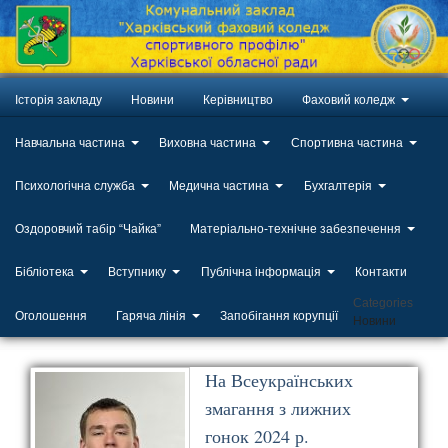
Історія закладу
Новини
Керівництво
Фаховий коледж
Навчальна частина
Виховна частина
Спортивна частина
Психологічна служба
Медична частина
Бухгалтерія
Оздоровчий табір “Чайка”
Матеріально-технічне забезпечення
Бібліотека
Вступнику
Публічна інформація
Контакти
Categories
Оголошення
Гаряча лінія
Запобігання корупції
Новини
На Всеукраїнських
змагання з лижних
гонок 2024 р.