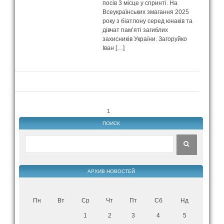
посів 3 місце у спринті. На
Всеукраїнських змагання 2025
року з біатлону серед юнаків та
дівчат памʼяті загиблих
захисників України. Загоруйко
Іван […]
1
ПОИСК
АРХИВ НОВОСТЕЙ
Пн
Вт
Ср
Чт
Пт
Сб
Нд
1
2
3
4
5