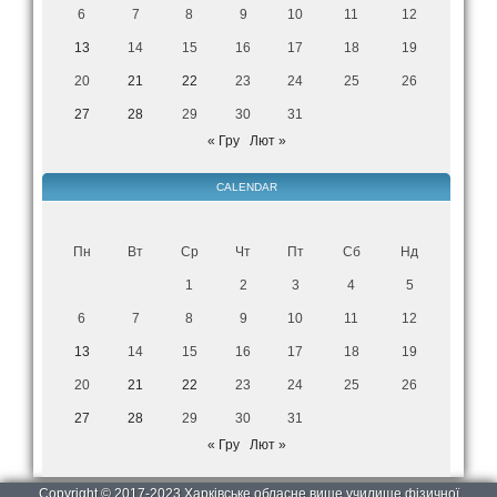
6
7
8
9
10
11
12
13
14
15
16
17
18
19
20
21
22
23
24
25
26
27
28
29
30
31
« Гру
Лют »
CALENDAR
Пн
Вт
Ср
Чт
Пт
Сб
Нд
1
2
3
4
5
6
7
8
9
10
11
12
13
14
15
16
17
18
19
20
21
22
23
24
25
26
27
28
29
30
31
« Гру
Лют »
Copyright © 2017-2023 Харківське обласне вище училище фізичної