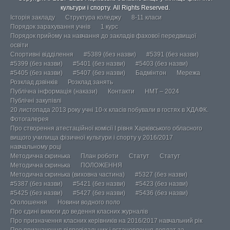
культури і спорту. All Rights Reserved.
Історія закладу
Структура коледжу
8-11 класи
Порядок зарахування учнів
1 курс
Порядок прийому на навчання до закладів фахової передвищої
освіти
Спортивні відділення
#5389 (без назви)
#5391 (без назви)
#5399 (без назви)
#5401 (без назви)
#5403 (без назви)
#5405 (без назви)
#5407 (без назви)
Бадмінтон
Мережа
Розклад дзвінків
Розклад занять
Публічна інформація (накази)
Контакти
НМТ – 2024
Публічні закупівлі
20 листопада 2013 року учні 10-х класів побували в гостях в ХДАФК.
Фотогалерея
Про створення атестаційної комісії І рівня Харківського обласного
вищого училища фізичної культури і спорту у 2016/2017
навчальному році
Методична скринька
План роботи
Статут
Статут
Методична скринька
ПОЛОЖЕННЯ
Методична скринька (виховна частина)
#5327 (без назви)
#5387 (без назви)
#5421 (без назви)
#5423 (без назви)
#5425 (без назви)
#5427 (без назви)
#5436 (без назви)
Оголошення
Новини водного поло
Про єдині вимоги до ведення класних журналів
Про призначення класних керівників на 2016/2017 навчальний рік