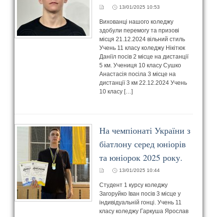
13/01/2025 10:53
Вихованці нашого коледжу
здобули перемогу та призові
місця 21.12.2024 вільний стиль
Учень 11 класу коледжу Нікітюк
Даніїл посів 2 місце на дистанції
5 км. Учениця 10 класу Сушко
Анастасія посіла 3 місце на
дистанції 3 км 22.12.2024 Учень
10 класу […]
На чемпіонаті України з
біатлону серед юніорів
та юніорок 2025 року.
13/01/2025 10:44
Студент 1 курсу коледжу
Загоруйко Іван посів 3 місце у
індивідуальній гонці. Учень 11
класу коледжу Гаркуша Ярослав