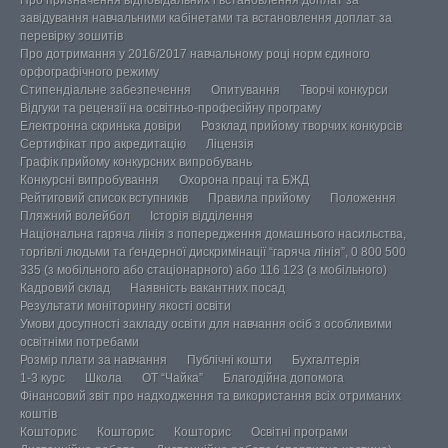
Про призначення відповідальних і встановлення доплат за
завідування навчальними кабінетами та встановлення доплат за
перевірку зошитів
Про дотримання у 2016/2017 навчальному році норм єдиного
орфографічного режиму
Стипендіальне забезпечення
Опитування
Творчі конкурси
Відгуки та рецензії на освітньо-професійну програму
Електронна скринька довіри
Розклад прийому творчих конкурсів
Сертифікат про акредитацію
Ліцензія
Графік прийому конкурсних випробувань
Конкурсні випробування
Охорона праці та БЖД
Рейтиговий список вступників
Правила прийому
Положення
Пляжний волейбол
Історія відділення
Національна гаряча лінія з попередження домашнього насильства,
торгівлі людьми та ґендерної дискримінації “гаряча лінія”, 0 800 500
335 (з мобільного або стаціонарного) або 116 123 (з мобільного)
Кадровий склад
Наявність вакантних посад
Результати моніторингу якості освіти
Умови досупності закладу освіти для навчання осіб з особливими
освітніми потребами
Розмір плати за навчання
Публічні кошти
Бухгалтерія
1-3 курс
Школа
ОТ “Чайка”
Благодійна допомога
Фінансовий звіт про надходження та використання всіх отриманих
коштів
Кошторис
Кошторис
Кошторис
Освітні програми