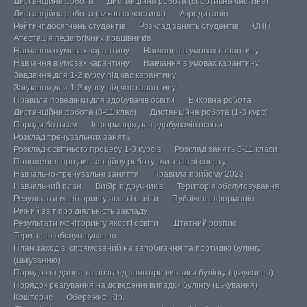
Дистанційна робота
Дистанційна робота (спортивна частина)
Дистанційна робота (виховна частина)
Акредитація
Рейтинг досягнень студентів
Розклад занять студентів
ОПП
Атестація педагогічних працівників
Навчання в умовах карантину
Навчання в умовах карантину
Навчання в умовах карантину
Навчання в умовах карантину
Завдання для 1-2 курсу під час карантину
Завдання для 1-2 курсу під час карантину
Правила поведінки для здобувачів освіти
Виховна робота
Дистанційна робота (8-11 клас)
Дистанційна робота (1-3 курс)
Поради батькам
Інформація для здобувачів освіти
Розклад тренувальних занять
Розклад освітнього процесу 1-3 курсів
Розклад занять 8-11 класи
Положення про дистанційну роботу вчителів зі спорту
Навчально-тренувальні заняття
Правила прийому 2023
Навчальний план
Вибір підручників
Територія обслуговування
Результати моніторингу якості освіти
Публічна інформація
Річний звіт про діяльність закладу
Результати моніторингу якості освіти
Штатний розпис
Територія обслуговування
План заходів, спрямований на запобігання та протидію булінгу
(цькуванню)
Порядок подання та розгляд заяв про випадки булінгу (цькування)
Порядок реагування на доведенні випадки булінгу (цькування)
Кошторис
Обережно! Кір.