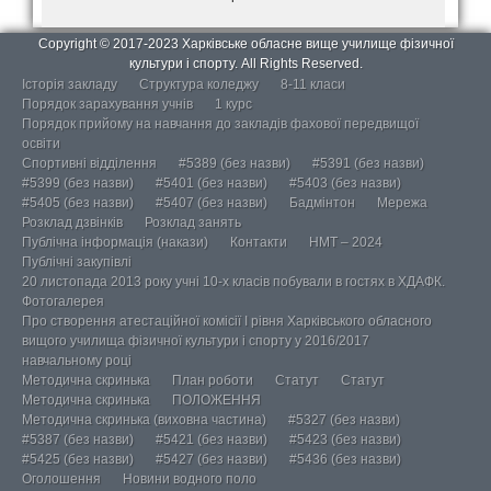
Copyright © 2017-2023 Харківське обласне вище училище фізичної
культури і спорту. All Rights Reserved.
Історія закладу
Структура коледжу
8-11 класи
Порядок зарахування учнів
1 курс
Порядок прийому на навчання до закладів фахової передвищої
освіти
Спортивні відділення
#5389 (без назви)
#5391 (без назви)
#5399 (без назви)
#5401 (без назви)
#5403 (без назви)
#5405 (без назви)
#5407 (без назви)
Бадмінтон
Мережа
Розклад дзвінків
Розклад занять
Публічна інформація (накази)
Контакти
НМТ – 2024
Публічні закупівлі
20 листопада 2013 року учні 10-х класів побували в гостях в ХДАФК.
Фотогалерея
Про створення атестаційної комісії І рівня Харківського обласного
вищого училища фізичної культури і спорту у 2016/2017
навчальному році
Методична скринька
План роботи
Статут
Статут
Методична скринька
ПОЛОЖЕННЯ
Методична скринька (виховна частина)
#5327 (без назви)
#5387 (без назви)
#5421 (без назви)
#5423 (без назви)
#5425 (без назви)
#5427 (без назви)
#5436 (без назви)
Оголошення
Новини водного поло