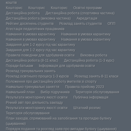
коштів
Кошторис
Кошторис
Кошторис
Освітні програми
Дистанційна робота
Дистанційна робота (спортивна частина)
Дистанційна робота (виховна частина)
Акредитація
Рейтинг досягнень студентів
Розклад занять студентів
ОПП
Атестація педагогічних працівників
Навчання в умовах карантину
Навчання в умовах карантину
Навчання в умовах карантину
Навчання в умовах карантину
Завдання для 1-2 курсу під час карантину
Завдання для 1-2 курсу під час карантину
Правила поведінки для здобувачів освіти
Виховна робота
Дистанційна робота (8-11 клас)
Дистанційна робота (1-3 курс)
Поради батькам
Інформація для здобувачів освіти
Розклад тренувальних занять
Розклад освітнього процесу 1-3 курсів
Розклад занять 8-11 класи
Положення про дистанційну роботу вчителів зі спорту
Навчально-тренувальні заняття
Правила прийому 2023
Навчальний план
Вибір підручників
Територія обслуговування
Результати моніторингу якості освіти
Публічна інформація
Річний звіт про діяльність закладу
Результати моніторингу якості освіти
Штатний розпис
Територія обслуговування
План заходів, спрямований на запобігання та протидію булінгу
(цькуванню)
Порядок подання та розгляд заяв про випадки булінгу (цькування)