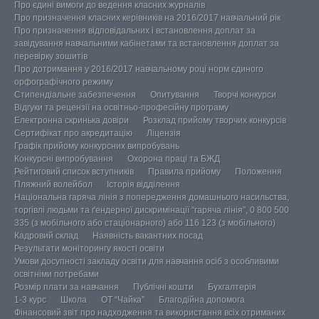
Про єдині вимоги до ведення класних журналів
Про призначення класних керівників на 2016/2017 навчальний рік
Про призначення відповідальних і встановлення доплат за
завідування навчальними кабінетами та встановлення доплат за
перевірку зошитів
Про дотримання у 2016/2017 навчальному році норм єдиного
орфографічного режиму
Стипендіальне забезпечення
Опитування
Творчі конкурси
Відгуки та рецензії на освітньо-професійну програму
Електронна скринька довіри
Розклад прийому творчих конкурсів
Сертифікат про акредитацію
Ліцензія
Графік прийому конкурсних випробувань
Конкурсні випробування
Охорона праці та БЖД
Рейтиговий список вступників
Правила прийому
Положення
Пляжний волейбол
Історія відділення
Національна гаряча лінія з попередження домашнього насильства,
торгівлі людьми та ґендерної дискримінації “гаряча лінія”, 0 800 500
335 (з мобільного або стаціонарного) або 116 123 (з мобільного)
Кадровий склад
Наявність вакантних посад
Результати моніторингу якості освіти
Умови досупності закладу освіти для навчання осіб з особливими
освітніми потребами
Розмір плати за навчання
Публічні кошти
Бухгалтерія
1-3 курс
Школа
ОТ “Чайка”
Благодійна допомога
Фінансовий звіт про надходження та використання всіх отриманих