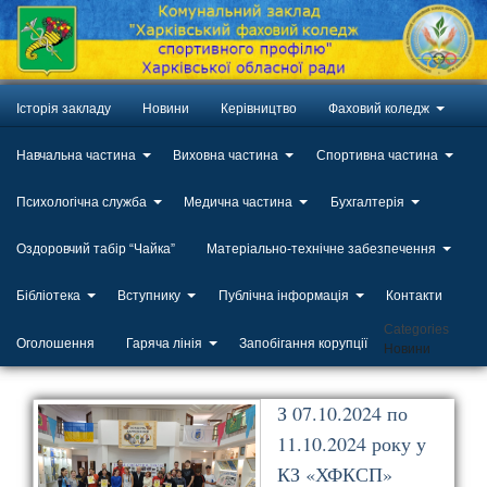
Історія закладу
Новини
Керівництво
Фаховий коледж
Навчальна частина
Виховна частина
Спортивна частина
Психологічна служба
Медична частина
Бухгалтерія
Оздоровчий табір “Чайка”
Матеріально-технічне забезпечення
Бібліотека
Вступнику
Публічна інформація
Контакти
Categories
Оголошення
Гаряча лінія
Запобігання корупції
Новини
З 07.10.2024 по
11.10.2024 року у
КЗ «ХФКСП»