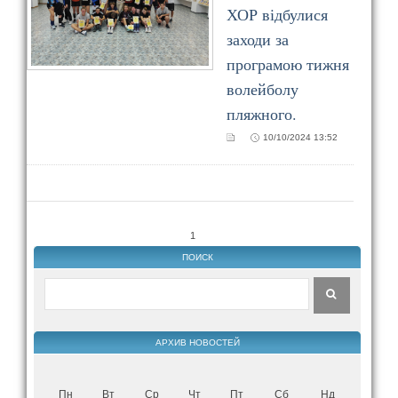
ХОР відбулися
заходи за
програмою тижня
волейболу
пляжного.
10/10/2024 13:52
1
ПОИСК
АРХИВ НОВОСТЕЙ
Пн
Вт
Ср
Чт
Пт
Сб
Нд