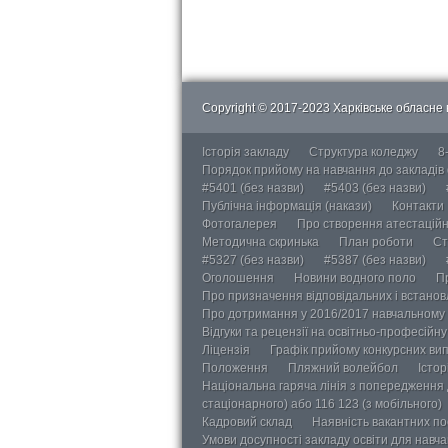
Copyright © 2017-2023 Харківське обласне в
Історія закладу
Структура коледжу
8
Порядок прийому на навчання до закладів
#5401 (без назви)
#5403 (без назви)
Публічна інформація (накази)
Контакти
Фотогалерея
Про створення атестаційно
Методична скринька
План роботи
Ст
#5327 (без назви)
#5387 (без назви)
Оголошення
Новини водного поло
П
Про призначення відповідальних і встанов
Про дотримання у 2016/2017 навчальному 
Відгуки та рецензії на освітньо-професійн
Ліцензія
Графік прийому конкурсних ви
Положення
Пляжний волейбол
Істор
Національна гаряча лінія з попередження д
стаціонарного) або 116 123 (з мобільного)
Кадровий склад
Наявність вакантних п
Умови досупності закладу освіти для навч