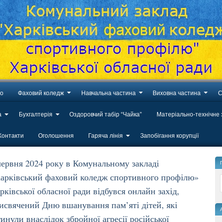
во
Фаховий коледж
Навчальна частина
Виховна частина
С
а
Бухгалтерія
Оздоровчий табір “Чайка”
Матеріально-технічне
Контакти
Оголошення
Гаряча лінія
Запобігання корупції
червня 2024 року в Комунальному закладі
арківський фаховий коледж спортивного профілю»
рківської обласної ради відбувся онлайн захід,
исвячений Дню вшанування пам’яті дітей, які
гинули внаслідок збройної агресії російської