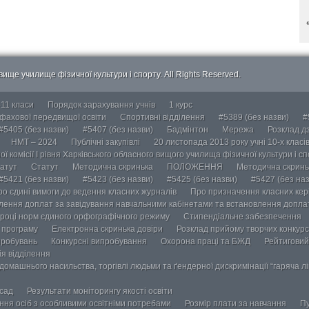
ище училище фізичної культури і спорту. All Rights Reserved.
-11 класи
Порядок зарахування учнів
1 курс
 фахової передвищої освіти
Спортивні відділення
#5389 (без назви)
#
#5405 (без назви)
#5407 (без назви)
Бадмінтон
Мережа
Розклад дз
НМТ – 2024
Публічні закупівлі
20 листопада 2013 року учні 10-х класі
ї комісії І рівня Харківського обласного вищого училища фізичної культури і с
атут
Статут
Методична скринька
ПОЛОЖЕННЯ
Методична скринь
#5421 (без назви)
#5423 (без назви)
#5425 (без назви)
#5427 (без наз
ро єдині вимоги до ведення класних журналів
Про призначення класних кері
лення доплат за завідування навчальними кабінетами та встановлення доплат
році норм єдиного орфографічного режиму
Стипендіальне забезпечення
у програму
Електронна скринька довіри
Розклад прийому творчих конкурс
пробувань
Конкурсні випробування
Охорона праці та БЖД
Рейтиговий
ія відділення
омашнього насильства, торгівлі людьми та ґендерної дискримінації “гаряча лін
осад
Результати моніторингу якості освіти
ання осіб з особливими освітніми потребами
Розмір плати за навчання
Пу