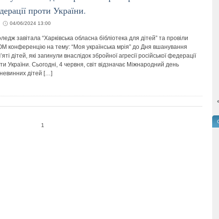
дерації проти України.
04/06/2024 13:00
оледж завітала “Харківська обласна бібліотека для дітей” та провіли
M конференцію на тему: “Моя українська мрія” до Дня вшанування
’яті дітей, які загинули внаслідок збройної агресії російської федерації
ти України. Сьогодні, 4 червня, світ відзначає Міжнародний день
невинних дітей […]
1