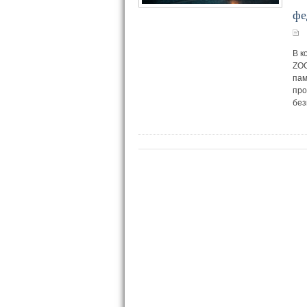
фе
В к
ZOO
пам
про
без