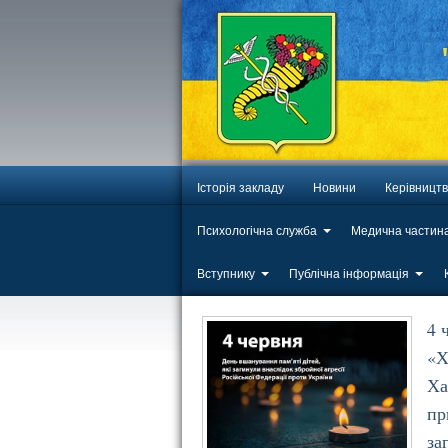
Історія закладу
Новини
Керівницт
Психологічна служба
Медична частин
Вступнику
Публічна інформація
4 
«Х
Ха
пр
за