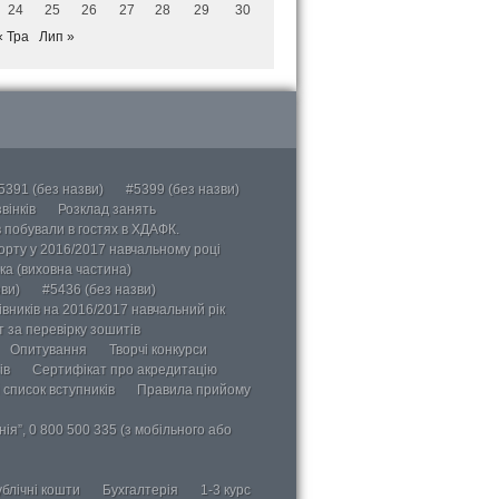
24
25
26
27
28
29
30
« Тра
Лип »
5391 (без назви)
#5399 (без назви)
вінків
Розклад занять
в побували в гостях в ХДАФК.
порту у 2016/2017 навчальному році
ка (виховна частина)
ви)
#5436 (без назви)
вників на 2016/2017 навчальний рік
 за перевірку зошитів
Опитування
Творчі конкурси
ів
Сертифікат про акредитацію
 список вступників
Правила прийому
ія”, 0 800 500 335 (з мобільного або
блічні кошти
Бухгалтерія
1-3 курс