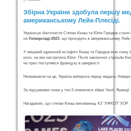
Збірна України здобула першу ме
американському Лейк-Плесіді.
Українські біатлоністи Степан Кінаш та Юлія Городна стал
на
Універсіаді-2023
, що проходить в американському Лейк-
У змішаній одиночній естафеті Кінаш та Городна всю гонку
коло, на яке настріляла Юлія. Після заключної стрільби Кі
на трасі поступився французу в швидкості.
Незважаючи на це, Україна виборола першу медаль Універсіа
За підсумками гонки у топ-3 опинилися збірні Чехії, Франції 
Нагадаємо, що степан Кінаш вихованець КЗ “ХФКСП” ХОР.