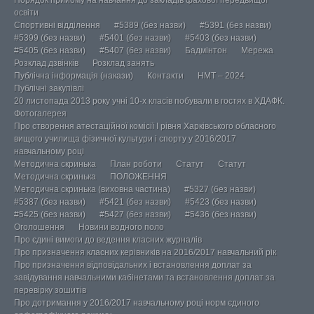
Порядок прийому на навчання до закладів фахової передвищої
освіти
Спортивні відділення
#5389 (без назви)
#5391 (без назви)
#5399 (без назви)
#5401 (без назви)
#5403 (без назви)
#5405 (без назви)
#5407 (без назви)
Бадмінтон
Мережа
Розклад дзвінків
Розклад занять
Публічна інформація (накази)
Контакти
НМТ – 2024
Публічні закупівлі
20 листопада 2013 року учні 10-х класів побували в гостях в ХДАФК.
Фотогалерея
Про створення атестаційної комісії І рівня Харківського обласного
вищого училища фізичної культури і спорту у 2016/2017
навчальному році
Методична скринька
План роботи
Статут
Статут
Методична скринька
ПОЛОЖЕННЯ
Методична скринька (виховна частина)
#5327 (без назви)
#5387 (без назви)
#5421 (без назви)
#5423 (без назви)
#5425 (без назви)
#5427 (без назви)
#5436 (без назви)
Оголошення
Новини водного поло
Про єдині вимоги до ведення класних журналів
Про призначення класних керівників на 2016/2017 навчальний рік
Про призначення відповідальних і встановлення доплат за
завідування навчальними кабінетами та встановлення доплат за
перевірку зошитів
Про дотримання у 2016/2017 навчальному році норм єдиного