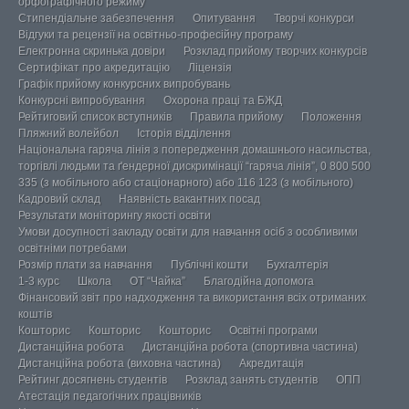
орфографічного режиму
Стипендіальне забезпечення
Опитування
Творчі конкурси
Відгуки та рецензії на освітньо-професійну програму
Електронна скринька довіри
Розклад прийому творчих конкурсів
Сертифікат про акредитацію
Ліцензія
Графік прийому конкурсних випробувань
Конкурсні випробування
Охорона праці та БЖД
Рейтиговий список вступників
Правила прийому
Положення
Пляжний волейбол
Історія відділення
Національна гаряча лінія з попередження домашнього насильства,
торгівлі людьми та ґендерної дискримінації “гаряча лінія”, 0 800 500
335 (з мобільного або стаціонарного) або 116 123 (з мобільного)
Кадровий склад
Наявність вакантних посад
Результати моніторингу якості освіти
Умови досупності закладу освіти для навчання осіб з особливими
освітніми потребами
Розмір плати за навчання
Публічні кошти
Бухгалтерія
1-3 курс
Школа
ОТ “Чайка”
Благодійна допомога
Фінансовий звіт про надходження та використання всіх отриманих
коштів
Кошторис
Кошторис
Кошторис
Освітні програми
Дистанційна робота
Дистанційна робота (спортивна частина)
Дистанційна робота (виховна частина)
Акредитація
Рейтинг досягнень студентів
Розклад занять студентів
ОПП
Атестація педагогічних працівників