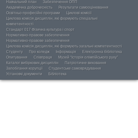
Навчальний план
Забезпечення ОПП
Академічна доброчесність
Результати самооцінювання
Освітньо-професійні програми
Циклові комісії
Циклова комісія дисциплін, які формують спеціальні
компетентності
Стандарт 017 Фізична культура і спорт
Нормативно-правове забезпечення
Нормативно-правове забезпечення
Циклова комісія дисциплін, які формують загальні компетентності
Студенту
Про коледж
Інформація
Електронна бібліотека
Опитування
Співпраця
Музей “Історія олімпійського руху”
Каталог вибіркових дисциплін
Патріотичне виховання
Запобігання корупції
Студентське самоврядування
Установчі документи
Бібліотека