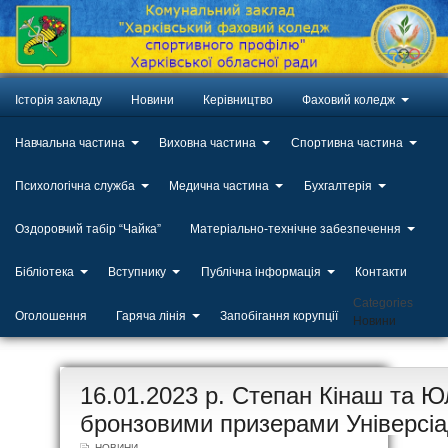
Історія закладу
Новини
Керівництво
Фаховий коледж
Навчальна частина
Виховна частина
Спортивна частина
Психологічна служба
Медична частина
Бухгалтерія
Оздоровчий табір “Чайка”
Матеріально-технічне забезпечення
Бібліотека
Вступнику
Публічна інформація
Контакти
Categories
Оголошення
Гаряча лінія
Запобігання корупції
Новини
ЛИП
16.01.2023 р. Степан Кінаш та Ю
20
бронзовими призерами Універсі
НОВИНИ