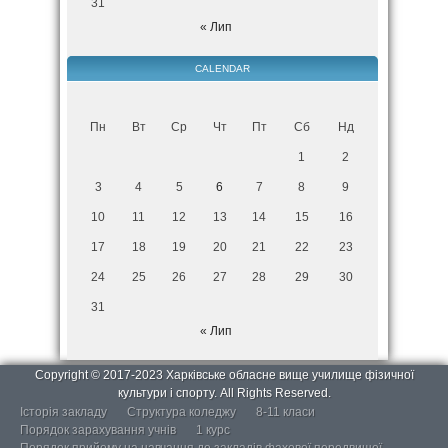
31
« Лип
CALENDAR
Пн
Вт
Ср
Чт
Пт
Сб
Нд
1
2
3
4
5
6
7
8
9
10
11
12
13
14
15
16
17
18
19
20
21
22
23
24
25
26
27
28
29
30
31
« Лип
Copyright © 2017-2023 Харківське обласне вище училище фізичної
культури і спорту. All Rights Reserved.
Історія закладу
Структура коледжу
8-11 класи
Порядок зарахування учнів
1 курс