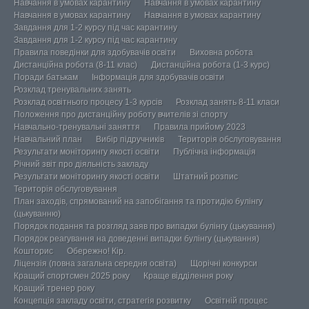
Навчання в умовах карантину
Навчання в умовах карантину
Навчання в умовах карантину
Навчання в умовах карантину
Завдання для 1-2 курсу під час карантину
Завдання для 1-2 курсу під час карантину
Правила поведінки для здобувачів освіти
Виховна робота
Дистанційна робота (8-11 клас)
Дистанційна робота (1-3 курс)
Поради батькам
Інформація для здобувачів освіти
Розклад тренувальних занять
Розклад освітнього процесу 1-3 курсів
Розклад занять 8-11 класи
Положення про дистанційну роботу вчителів зі спорту
Навчально-тренувальні заняття
Правила прийому 2023
Навчальний план
Вибір підручників
Територія обслуговування
Результати моніторингу якості освіти
Публічна інформація
Річний звіт про діяльність закладу
Результати моніторингу якості освіти
Штатний розпис
Територія обслуговування
План заходів, спрямований на запобігання та протидію булінгу
(цькуванню)
Порядок подання та розгляд заяв про випадки булінгу (цькування)
Порядок реагування на доведенні випадки булінгу (цькування)
Кошторис
Обережно! Кір.
Ліцензія (повна загальна середня освіта)
Щорічні конкурси
Кращий спортсмен 2025 року
Краще відділення року
Кращий тренер року
Концепція закладу освіти, стратегія розвитку
Освітній процес