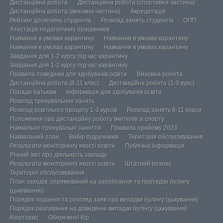
Дистанційна робота
Дистанційна робота (спортивна частина)
Дистанційна робота (виховна частина)
Акредитація
Рейтинг досягнень студентів
Розклад занять студентів
ОПП
Атестація педагогічних працівників
Навчання в умовах карантину
Навчання в умовах карантину
Навчання в умовах карантину
Навчання в умовах карантину
Завдання для 1-2 курсу під час карантину
Завдання для 1-2 курсу під час карантину
Правила поведінки для здобувачів освіти
Виховна робота
Дистанційна робота (8-11 клас)
Дистанційна робота (1-3 курс)
Поради батькам
Інформація для здобувачів освіти
Розклад тренувальних занять
Розклад освітнього процесу 1-3 курсів
Розклад занять 8-11 класи
Положення про дистанційну роботу вчителів зі спорту
Навчально-тренувальні заняття
Правила прийому 2023
Навчальний план
Вибір підручників
Територія обслуговування
Результати моніторингу якості освіти
Публічна інформація
Річний звіт про діяльність закладу
Результати моніторингу якості освіти
Штатний розпис
Територія обслуговування
План заходів, спрямований на запобігання та протидію булінгу
(цькуванню)
Порядок подання та розгляд заяв про випадки булінгу (цькування)
Порядок реагування на доведенні випадки булінгу (цькування)
Кошторис
Обережно! Кір.