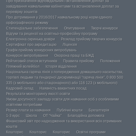
Про призначення відповідальних і встановлення доплат за
завідування навчальними кабінетами та встановлення доплат за
перевірку зошитів
Про дотримання у 2016/2017 навчальному році норм єдиного
орфографічного режиму
Стипендіальне забезпечення
Опитування
Творчі конкурси
Відгуки та рецензії на освітньо-професійну програму
Електронна скринька довіри
Розклад прийому творчих конкурсів
Сертифікат про акредитацію
Ліцензія
Графік прийому конкурсних випробувань
Конкурсні випробування
Охорона праці та БЖД
Рейтиговий список вступників
Правила прийому
Положення
Пляжний волейбол
Історія відділення
Національна гаряча лінія з попередження домашнього насильства,
торгівлі людьми та ґендерної дискримінації “гаряча лінія”, 0 800 500
335 (з мобільного або стаціонарного) або 116 123 (з мобільного)
Кадровий склад
Наявність вакантних посад
Результати моніторингу якості освіти
Умови досупності закладу освіти для навчання осіб з особливими
освітніми потребами
Розмір плати за навчання
Публічні кошти
Бухгалтерія
1-3 курс
Школа
ОТ “Чайка”
Благодійна допомога
Фінансовий звіт про надходження та використання всіх отриманих
коштів
Кошторис
Кошторис
Кошторис
Освітні програми