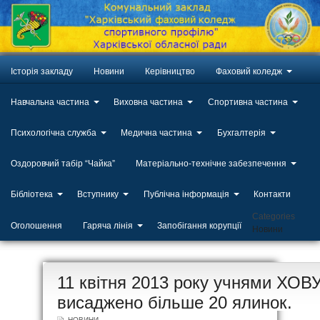
Історія закладу
Новини
Керівництво
Фаховий коледж
Навчальна частина
Виховна частина
Спортивна частина
Психологічна служба
Медична частина
Бухгалтерія
Оздоровчий табір “Чайка”
Матеріально-технічне забезпечення
Бібліотека
Вступнику
Публічна інформація
Контакти
Categories
Оголошення
Гаряча лінія
Запобігання корупції
Новини
ЛИП
11 квітня 2013 року учнями ХОВ
20
висаджено більше 20 ялинок.
НОВИНИ