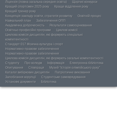
Ліцензія (повна загальна середня освіта)
Щорічні конкурси
Кращий спортсмен 2025 року
Краще відділення року
Кращий тренер року
Концепція закладу освіти, стратегія розвитку
Освітній процес
Навчальний план
Забезпечення ОПП
Академічна доброчесність
Результати самооцінювання
Освітньо-професійні програми
Циклові комісії
Циклова комісія дисциплін, які формують спеціальні
компетентності
Стандарт 017 Фізична культура і спорт
Нормативно-правове забезпечення
Нормативно-правове забезпечення
Циклова комісія дисциплін, які формують загальні компетентності
Студенту
Про коледж
Інформація
Електронна бібліотека
Опитування
Співпраця
Музей “Історія олімпійського руху”
Каталог вибіркових дисциплін
Патріотичне виховання
Запобігання корупції
Студентське самоврядування
Установчі документи
Бібліотека