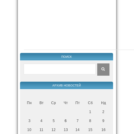
ПОИСК
АРХИВ НОВОСТЕЙ
Пн
Вт
Ср
Чт
Пт
Сб
Нд
1
2
3
4
5
6
7
8
9
10
11
12
13
14
15
16