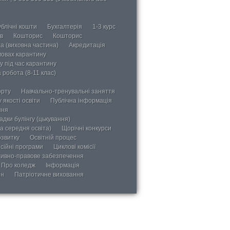
блічні кошти
Бухгалтерія
1-3 курс
в
Кошторис
Кошторис
а (виховна частина)
Акредитація
мовах карантину
у під час карантину
 робота (8-11 клас)
орту
Навчально-тренувальні заняття
 якості освіти
Публічна інформація
ння
дки булінгу (цькування)
а середня освіта)
Щорічні конкурси
озвитку
Освітній процес
сійні програми
Циклові комісії
ивно-правове забезпечення
Про коледж
Інформація
ін
Патріотичне виховання