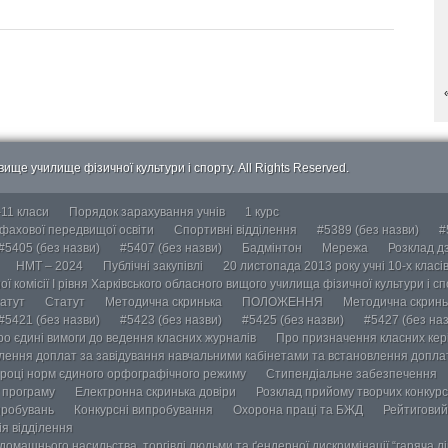
ище училище фізичної культури і спорту. All Rights Reserved.
-11 класи
Порядок зарахування учнів
1 курс
 фахової передвищої освіти
Спортивні відділення
#5389 (без назви)
#
#5405 (без назви)
#5407 (без назви)
Бадмінтон
Мережа
Розклад дз
НМТ – 2024
Публічні закупівлі
20 листопада 2013 року учні 10-х класі
ї комісії І рівня Харківського обласного вищого училища фізичної культури і с
атут
Статут
Методична скринька
ПОЛОЖЕННЯ
Методична скринь
#5421 (без назви)
#5423 (без назви)
#5425 (без назви)
#5427 (без наз
ро єдині вимоги до ведення класних журналів
Про призначення класних кері
лення доплат за завідування навчальними кабінетами та встановлення доплат
році норм єдиного орфографічного режиму
Стипендіальне забезпечення
у програму
Електронна скринька довіри
Розклад прийому творчих конкурс
пробувань
Конкурсні випробування
Охорона праці та БЖД
Рейтиговий
ія відділення
омашнього насильства, торгівлі людьми та ґендерної дискримінації “гаряча лін