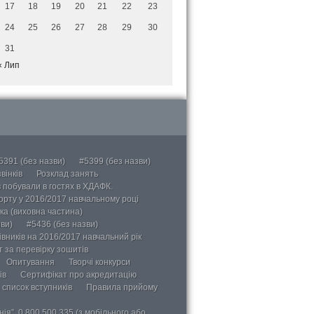
17
18
19
20
21
22
23
24
25
26
27
28
29
30
31
« Лип
5391 (без назви)
#5399 (без назви)
вінків
Розклад занять
в побували в гостях в ХДАФК.
порту у 2016/2017 навчальному році
ка (виховна частина)
ви)
#5436 (без назви)
вників на 2016/2017 навчальний рік
 за перевірку зошитів
Опитування
Творчі конкурси
ів
Сертифікат про акредитацію
 список вступників
Правила прийому
ія”, 0 800 500 335 (з мобільного або