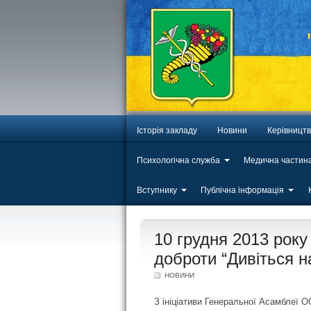
Історія закладу
Новини
Керівницт
Психологічна служба
Медична частин
Вступнику
Публічна інформація
ЛИП
10 грудня 2013 року
20
доброти “Дивіться на
НОВИНИ
З ініціативи Генеральної Асамблеї О