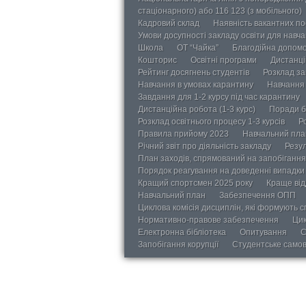
стаціонарного) або 116 123 (з мобільного)
Кадровий склад
Наявність вакантних п
Умови досупності закладу освіти для навч
Школа
ОТ “Чайка”
Благодійна допом
Кошторис
Освітні програми
Дистанці
Рейтинг досягнень студентів
Розклад за
Навчання в умовах карантину
Навчання 
Завдання для 1-2 курсу під час карантину
Дистанційна робота (1-3 курс)
Поради б
Розклад освітнього процесу 1-3 курсів
Р
Правила прийому 2023
Навчальний пла
Річний звіт про діяльність закладу
Резул
План заходів, спрямований на запобігання 
Порядок реагування на доведенні випадки 
Кращий спортсмен 2025 року
Краще від
Навчальний план
Забезпечення ОПП
Циклова комісія дисциплін, які формують с
Нормативно-правове забезпечення
Цик
Електронна бібліотека
Опитування
С
Запобігання корупції
Студентське само