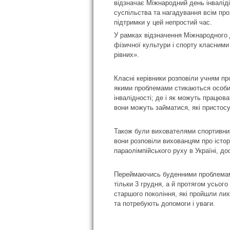
відзначає Міжнародний день інвалід
суспільства та нагадування всім про
підтримки у цей непростий час.
У рамках відзначення Міжнародного 
фізичної культури і спорту класними
рівних».
Класні керівники розповіли учням пр
якими проблемами стикаються особи з
інвалідності; де і як можуть працюв
вони можуть займатися, які пристосув
Також були вихователями спортивних 
вони розповіли вихованцям про істор
параолімпійського руху в Україні, до
Переймаючись буденними проблемами
тільки 3 грудня, а й протягом усьог
старшого покоління, які пройшли лих
та потребують допомоги і уваги.