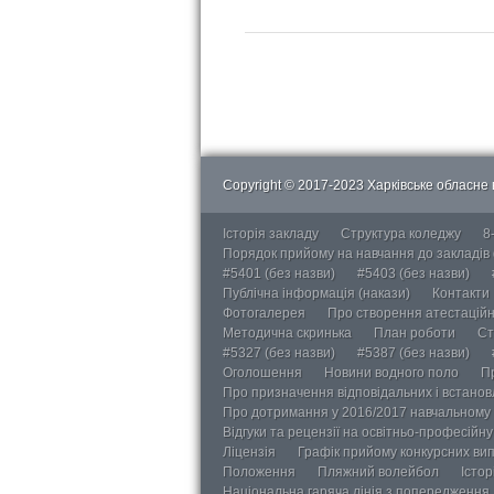
Copyright © 2017-2023 Харківське обласне в
Історія закладу
Структура коледжу
8
Порядок прийому на навчання до закладів
#5401 (без назви)
#5403 (без назви)
Публічна інформація (накази)
Контакти
Фотогалерея
Про створення атестаційно
Методична скринька
План роботи
Ст
#5327 (без назви)
#5387 (без назви)
Оголошення
Новини водного поло
П
Про призначення відповідальних і встанов
Про дотримання у 2016/2017 навчальному 
Відгуки та рецензії на освітньо-професійн
Ліцензія
Графік прийому конкурсних ви
Положення
Пляжний волейбол
Істор
Національна гаряча лінія з попередження д