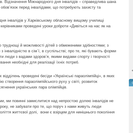
ів. Відзначення Міжнародного дня інвалідів – справедлива шана
 обов’язок перед інвалідами, що потребують захисту та
дня інвалідів у Харківському обласному вищому училищі
 керівниками проведені уроки доброти «Дивіться на нас як на
о труднощі й можливості дітей з обмеженими здібностями; з
 інвалідністю в сім`ї, в суспільстві; про те, які бувають форми
ати люди з вадами здоров’я, якими видами спорту і творчості
ання необхідні для реалізації їхніх потреб.
відділень проведені бесіди «Українські параолімпійці», в яких
ію створення параолімпійського руху у світі, розвиток
сягнення українських пара олімпійців.
, ми повинні замислитися над непростою долею інвалідів не
о року, не забувати про те, що поруч з нами живуть люди
оліття життєвої долі, вони є взірцем для нинішнього покоління