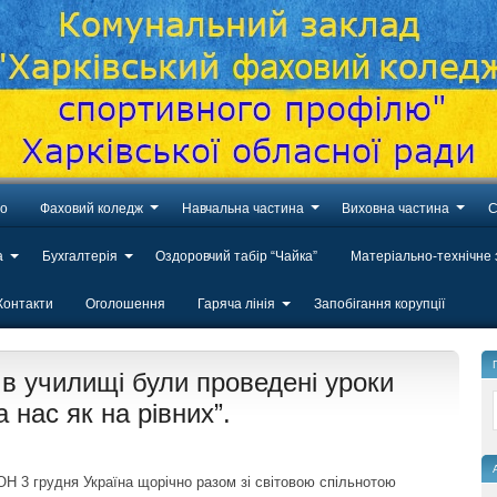
во
Фаховий коледж
Навчальна частина
Виховна частина
С
а
Бухгалтерія
Оздоровчий табір “Чайка”
Матеріально-технічне
Контакти
Оголошення
Гаряча лінія
Запобігання корупції
 в училищі були проведені уроки
 нас як на рівних”.
ОН 3 грудня Україна щорічно разом зі світовою спільнотою