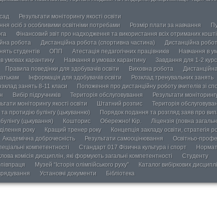
осад
Результати моніторингу якості освіти
ання осіб з особливими освітніми потребами
Розмір плати за навчання
Пу
ога
Фінансовий звіт про надходження та використання всіх отриманих кошті
йна робота
Дистанційна робота (спортивна частина)
Дистанційна робот
нять студентів
ОПП
Атестація педагогічних працівників
Навчання в у
в умовах карантину
Навчання в умовах карантину
Завдання для 1-2 курс
Правила поведінки для здобувачів освіти
Виховна робота
Дистанційна
атькам
Інформація для здобувачів освіти
Розклад тренувальних занять
озклад занять 8-11 класи
Положення про дистанційну роботу вчителів зі сп
н
Вибір підручників
Територія обслуговування
Результати моніторингу
ьтати моніторингу якості освіти
Штатний розпис
Територія обслуговува
та протидію булінгу (цькуванню)
Порядок подання та розгляд заяв про випа
булінгу (цькування)
Кошторис
Обережно! Кір.
Ліцензія (повна загальн
ділення року
Кращий тренер року
Концепція закладу освіти, стратегія р
Академічна доброчесність
Результати самооцінювання
Освітньо-профе
пеціальні компетентності
Стандарт 017 Фізична культура і спорт
Нормат
лова комісія дисциплін, які формують загальні компетентності
Студенту
півпраця
Музей “Історія олімпійського руху”
Каталог вибіркових дисципл
врядування
Установчі документи
Бібліотека