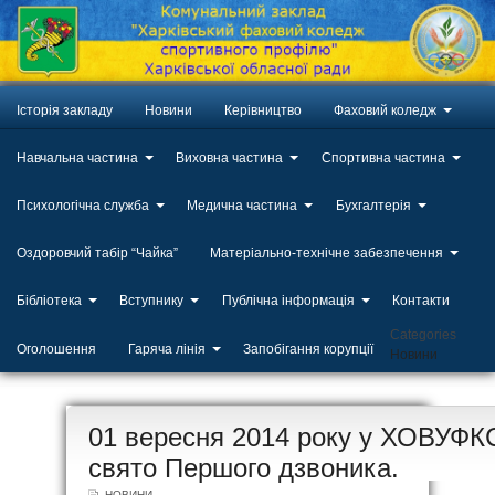
Історія закладу
Новини
Керівництво
Фаховий коледж
Навчальна частина
Виховна частина
Спортивна частина
Психологічна служба
Медична частина
Бухгалтерія
Оздоровчий табір “Чайка”
Матеріально-технічне забезпечення
Бібліотека
Вступнику
Публічна інформація
Контакти
Categories
Оголошення
Гаряча лінія
Запобігання корупції
Новини
ЛИП
01 вересня 2014 року у ХОВУФК
20
свято Першого дзвоника.
НОВИНИ