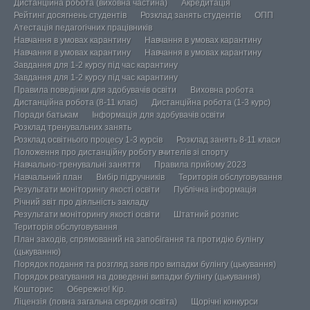
Дистанційна робота (виховна частина)
Акредитація
Рейтинг досягнень студентів
Розклад занять студентів
ОПП
Атестація педагогічних працівників
Навчання в умовах карантину
Навчання в умовах карантину
Навчання в умовах карантину
Навчання в умовах карантину
Завдання для 1-2 курсу під час карантину
Завдання для 1-2 курсу під час карантину
Правила поведінки для здобувачів освіти
Виховна робота
Дистанційна робота (8-11 клас)
Дистанційна робота (1-3 курс)
Поради батькам
Інформація для здобувачів освіти
Розклад тренувальних занять
Розклад освітнього процесу 1-3 курсів
Розклад занять 8-11 класи
Положення про дистанційну роботу вчителів зі спорту
Навчально-тренувальні заняття
Правила прийому 2023
Навчальний план
Вибір підручників
Територія обслуговування
Результати моніторингу якості освіти
Публічна інформація
Річний звіт про діяльність закладу
Результати моніторингу якості освіти
Штатний розпис
Територія обслуговування
План заходів, спрямований на запобігання та протидію булінгу
(цькуванню)
Порядок подання та розгляд заяв про випадки булінгу (цькування)
Порядок реагування на доведенні випадки булінгу (цькування)
Кошторис
Обережно! Кір.
Ліцензія (повна загальна середня освіта)
Щорічні конкурси