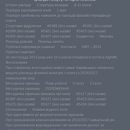
Історія закладу
Структура коледжу
8-11 класи
Порядок зарахування учнів
1 курс
Порядок прийому на навчання до закладів фахової передвищої
освіти
Спортивні відділення
#5389 (без назви)
#5391 (без назви)
#5399 (без назви)
#5401 (без назви)
#5403 (без назви)
#5405 (без назви)
#5407 (без назви)
Бадмінтон
Мережа
Розклад дзвінків
Розклад занять
Публічна інформація (накази)
Контакти
НМТ – 2024
Публічні закупівлі
20 листопада 2013 року учні 10-х класів побували в гостях в ХДАФК.
Фотогалерея
Про створення атестаційної комісії І рівня Харківського обласного
вищого училища фізичної культури і спорту у 2016/2017
навчальному році
Методична скринька
План роботи
Статут
Статут
Методична скринька
ПОЛОЖЕННЯ
Методична скринька (виховна частина)
#5327 (без назви)
#5387 (без назви)
#5421 (без назви)
#5423 (без назви)
#5425 (без назви)
#5427 (без назви)
#5436 (без назви)
Оголошення
Новини водного поло
Про єдині вимоги до ведення класних журналів
Про призначення класних керівників на 2016/2017 навчальний рік
Про призначення відповідальних і встановлення доплат за