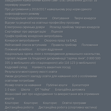
завідування навчальними кабінетами та встановлення доплат за
перевірку зошитів
Про дотримання у 2016/2017 навчальному році норм єдиного
орфографічного режиму
Стипендіальне забезпечення
Опитування
Творчі конкурси
Відгуки та рецензії на освітньо-професійну програму
Електронна скринька довіри
Розклад прийому творчих конкурсів
Сертифікат про акредитацію
Ліцензія
Графік прийому конкурсних випробувань
Конкурсні випробування
Охорона праці та БЖД
Рейтиговий список вступників
Правила прийому
Положення
Пляжний волейбол
Історія відділення
Національна гаряча лінія з попередження домашнього насильства,
торгівлі людьми та ґендерної дискримінації “гаряча лінія”, 0 800 500
335 (з мобільного або стаціонарного) або 116 123 (з мобільного)
Кадровий склад
Наявність вакантних посад
Результати моніторингу якості освіти
Умови досупності закладу освіти для навчання осіб з особливими
освітніми потребами
Розмір плати за навчання
Публічні кошти
Бухгалтерія
1-3 курс
Школа
ОТ “Чайка”
Благодійна допомога
Фінансовий звіт про надходження та використання всіх отриманих
коштів
Кошторис
Кошторис
Кошторис
Освітні програми
Дистанційна робота
Дистанційна робота (спортивна частина)