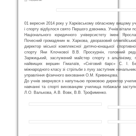
01 вересня 2014 року у Харківському обласному вищому уч
і спорту відбулося свято Першого дзвоника. Учнів вітали по
Національного юридичного універсистету імені Яросл
Почесний громадянин м. Харкова, дворазовий олімпійськи
директор міської комплексної дитячо-юнацької спортивн
спорту Яни Клочкової В.В. Проскурнін, головний ред
Заржицький, заслужений майстер спорту з альпінізму, 
найвищих вершин Гімалаїв, «Сніговий барс» С. І. Б
міжнародного класу зі стрільби з луку заступник начальник
управління фізичного виховання О.М. Кривенцова.
До учнів звернувся з напутньою промовою директор училищ
навчанні та спорті вихованцям училища побажали заступ
Л.О. Валькова, А.В. Вовк, В.В. Трофименко.