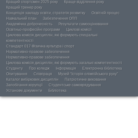
Кращий спортсмен 2025 року
Краще відділення року
Кращий тренер року
Концепція закладу освіти, стратегія розвитку
Освітній процес
Навчальний план
Забезпечення ОПП
Академічна доброчесність
Результати самооцінювання
Освітньо-професійні програми
Циклові комісії
Циклова комісія дисциплін, які формують спеціальні
компетентності
Стандарт 017 Фізична культура і спорт
Нормативно-правове забезпечення
Нормативно-правове забезпечення
Циклова комісія дисциплін, які формують загальні компетентності
Студенту
Про коледж
Інформація
Електронна бібліотека
Опитування
Співпраця
Музей “Історія олімпійського руху”
Каталог вибіркових дисциплін
Патріотичне виховання
Запобігання корупції
Студентське самоврядування
Установчі документи
Бібліотека