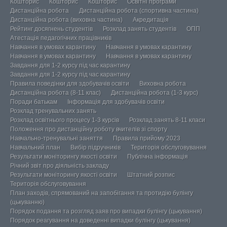
Кошторис
Кошторис
Кошторис
Освітні програми
Дистанційна робота
Дистанційна робота (спортивна частина)
Дистанційна робота (виховна частина)
Акредитація
Рейтинг досягнень студентів
Розклад занять студентів
ОПП
Атестація педагогічних працівників
Навчання в умовах карантину
Навчання в умовах карантину
Навчання в умовах карантину
Навчання в умовах карантину
Завдання для 1-2 курсу під час карантину
Завдання для 1-2 курсу під час карантину
Правила поведінки для здобувачів освіти
Виховна робота
Дистанційна робота (8-11 клас)
Дистанційна робота (1-3 курс)
Поради батькам
Інформація для здобувачів освіти
Розклад тренувальних занять
Розклад освітнього процесу 1-3 курсів
Розклад занять 8-11 класи
Положення про дистанційну роботу вчителів зі спорту
Навчально-тренувальні заняття
Правила прийому 2023
Навчальний план
Вибір підручників
Територія обслуговування
Результати моніторингу якості освіти
Публічна інформація
Річний звіт про діяльність закладу
Результати моніторингу якості освіти
Штатний розпис
Територія обслуговування
План заходів, спрямований на запобігання та протидію булінгу
(цькуванню)
Порядок подання та розгляд заяв про випадки булінгу (цькування)
Порядок реагування на доведенні випадки булінгу (цькування)