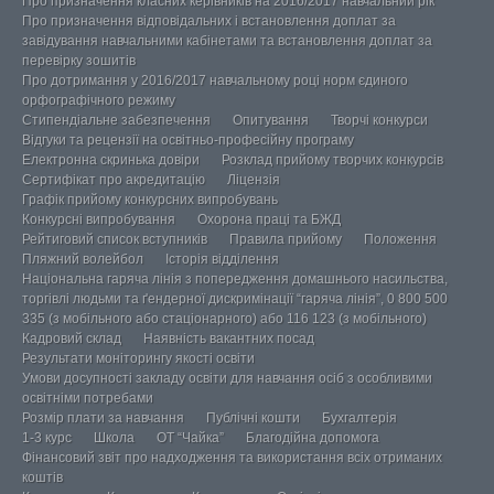
Про призначення класних керівників на 2016/2017 навчальний рік
Про призначення відповідальних і встановлення доплат за
завідування навчальними кабінетами та встановлення доплат за
перевірку зошитів
Про дотримання у 2016/2017 навчальному році норм єдиного
орфографічного режиму
Стипендіальне забезпечення
Опитування
Творчі конкурси
Відгуки та рецензії на освітньо-професійну програму
Електронна скринька довіри
Розклад прийому творчих конкурсів
Сертифікат про акредитацію
Ліцензія
Графік прийому конкурсних випробувань
Конкурсні випробування
Охорона праці та БЖД
Рейтиговий список вступників
Правила прийому
Положення
Пляжний волейбол
Історія відділення
Національна гаряча лінія з попередження домашнього насильства,
торгівлі людьми та ґендерної дискримінації “гаряча лінія”, 0 800 500
335 (з мобільного або стаціонарного) або 116 123 (з мобільного)
Кадровий склад
Наявність вакантних посад
Результати моніторингу якості освіти
Умови досупності закладу освіти для навчання осіб з особливими
освітніми потребами
Розмір плати за навчання
Публічні кошти
Бухгалтерія
1-3 курс
Школа
ОТ “Чайка”
Благодійна допомога
Фінансовий звіт про надходження та використання всіх отриманих
коштів