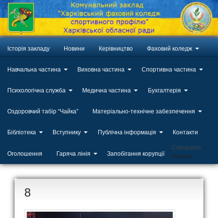
Історія закладу
Новини
Керівництво
Фаховий коледж
Навчальна частина
Виховна частина
Спортивна частина
Психологічна служба
Медична частина
Бухгалтерія
Оздоровчий табір “Чайка”
Матеріально-технічне забезпечення
Бібліотека
Вступнику
Публічна інформація
Контакти
Categories
Оголошення
Гаряча лінія
Запобігання корупції
Новини
8