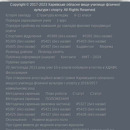
Copyright © 2017-2023 Харківське обласне вище училище фізичної
культури і спорту. All Rights Reserved.
Історія закладу
Структура коледжу
8-11 класи
Порядок зарахування учнів
1 курс
Порядок прийому на навчання до закладів фахової передвищої
освіти
Спортивні відділення
#5389 (без назви)
#5391 (без назви)
#5399 (без назви)
#5401 (без назви)
#5403 (без назви)
#5405 (без назви)
#5407 (без назви)
Бадмінтон
Мережа
Розклад дзвінків
Розклад занять
Публічна інформація (накази)
Контакти
НМТ – 2024
Публічні закупівлі
20 листопада 2013 року учні 10-х класів побували в гостях в ХДАФК.
Фотогалерея
Про створення атестаційної комісії І рівня Харківського обласного
вищого училища фізичної культури і спорту у 2016/2017
навчальному році
Методична скринька
План роботи
Статут
Статут
Методична скринька
ПОЛОЖЕННЯ
Методична скринька (виховна частина)
#5327 (без назви)
#5387 (без назви)
#5421 (без назви)
#5423 (без назви)
#5425 (без назви)
#5427 (без назви)
#5436 (без назви)
Оголошення
Новини водного поло
Про єдині вимоги до ведення класних журналів