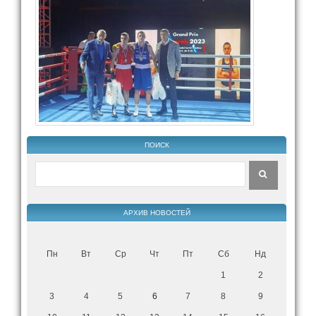
ПОИСК
АРХИВ НОВОСТЕЙ
Пн
Вт
Ср
Чт
Пт
Сб
Нд
1
2
3
4
5
6
7
8
9