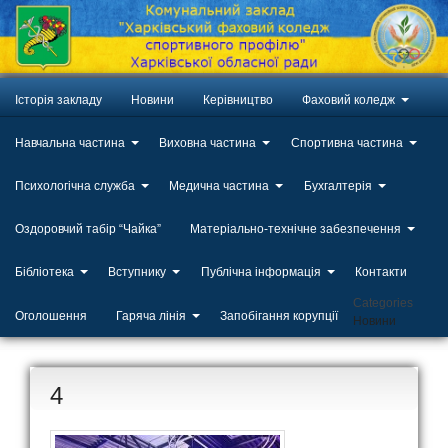
Історія закладу
Новини
Керівництво
Фаховий коледж
Навчальна частина
Виховна частина
Спортивна частина
Психологічна служба
Медична частина
Бухгалтерія
Оздоровчий табір “Чайка”
Матеріально-технічне забезпечення
Бібліотека
Вступнику
Публічна інформація
Контакти
Categories
Оголошення
Гаряча лінія
Запобігання корупції
Новини
4