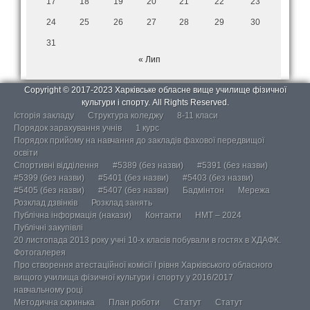
17
18
19
20
21
22
23
24
25
26
27
28
29
30
31
« Лип
Copyright © 2017-2023 Харківське обласне вище училище фізичної
культури і спорту. All Rights Reserved.
Історія закладу
Структура коледжу
8-11 класи
Порядок зарахування учнів
1 курс
Порядок прийому на навчання до закладів фахової передвищої
освіти
Спортивні відділення
#5389 (без назви)
#5391 (без назви)
#5399 (без назви)
#5401 (без назви)
#5403 (без назви)
#5405 (без назви)
#5407 (без назви)
Бадмінтон
Мережа
Розклад дзвінків
Розклад занять
Публічна інформація (накази)
Контакти
НМТ – 2024
Публічні закупівлі
20 листопада 2013 року учні 10-х класів побували в гостях в ХДАФК.
Фотогалерея
Про створення атестаційної комісії І рівня Харківського обласного
вищого училища фізичної культури і спорту у 2016/2017
навчальному році
Методична скринька
План роботи
Статут
Статут