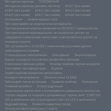
Методична скринька
ПОЛОЖЕННЯ
Методична скринька (виховна частина)
#5327 (без назви)
#5387 (без назви)
#5421 (без назви)
#5423 (без назви)
#5425 (без назви)
#5427 (без назви)
#5436 (без назви)
Оголошення
Новини водного поло
Про єдині вимоги до ведення класних журналів
Про призначення класних керівників на 2016/2017 навчальний рік
Про призначення відповідальних і встановлення доплат за
завідування навчальними кабінетами та встановлення доплат за
перевірку зошитів
Про дотримання у 2016/2017 навчальному році норм єдиного
орфографічного режиму
Стипендіальне забезпечення
Опитування
Творчі конкурси
Відгуки та рецензії на освітньо-професійну програму
Електронна скринька довіри
Розклад прийому творчих конкурсів
Сертифікат про акредитацію
Ліцензія
Графік прийому конкурсних випробувань
Конкурсні випробування
Охорона праці та БЖД
Рейтиговий список вступників
Правила прийому
Положення
Пляжний волейбол
Історія відділення
Національна гаряча лінія з попередження домашнього насильства,
торгівлі людьми та ґендерної дискримінації “гаряча лінія”, 0 800 500
335 (з мобільного або стаціонарного) або 116 123 (з мобільного)
Кадровий склад
Наявність вакантних посад
Результати моніторингу якості освіти