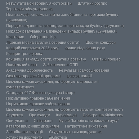
Результати моніторингу якості освіти
Штатний розпис
Територія обслуговування
План заходів, спрямований на запобігання та протидію булінгу
(цькуванню)
Порядок подання та розгляд заяв про випадки булінгу (цькування)
Порядок реагування на доведенні випадки булінгу (цькування)
Кошторис
Обережно! Кір.
Ліцензія (повна загальна середня освіта)
Щорічні конкурси
Кращий спортсмен 2025 року
Краще відділення року
Кращий тренер року
Концепція закладу освіти, стратегія розвитку
Освітній процес
Навчальний план
Забезпечення ОПП
Академічна доброчесність
Результати самооцінювання
Освітньо-професійні програми
Циклові комісії
Циклова комісія дисциплін, які формують спеціальні
компетентності
Стандарт 017 Фізична культура і спорт
Нормативно-правове забезпечення
Нормативно-правове забезпечення
Циклова комісія дисциплін, які формують загальні компетентності
Студенту
Про коледж
Інформація
Електронна бібліотека
Опитування
Співпраця
Музей “Історія олімпійського руху”
Каталог вибіркових дисциплін
Патріотичне виховання
Запобігання корупції
Студентське самоврядування
Установчі документи
Бібліотека