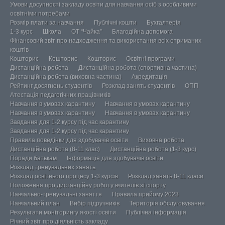
Умови досупності закладу освіти для навчання осіб з особливими
освітніми потребами
Розмір плати за навчання
Публічні кошти
Бухгалтерія
1-3 курс
Школа
ОТ “Чайка”
Благодійна допомога
Фінансовий звіт про надходження та використання всіх отриманих
коштів
Кошторис
Кошторис
Кошторис
Освітні програми
Дистанційна робота
Дистанційна робота (спортивна частина)
Дистанційна робота (виховна частина)
Акредитація
Рейтинг досягнень студентів
Розклад занять студентів
ОПП
Атестація педагогічних працівників
Навчання в умовах карантину
Навчання в умовах карантину
Навчання в умовах карантину
Навчання в умовах карантину
Завдання для 1-2 курсу під час карантину
Завдання для 1-2 курсу під час карантину
Правила поведінки для здобувачів освіти
Виховна робота
Дистанційна робота (8-11 клас)
Дистанційна робота (1-3 курс)
Поради батькам
Інформація для здобувачів освіти
Розклад тренувальних занять
Розклад освітнього процесу 1-3 курсів
Розклад занять 8-11 класи
Положення про дистанційну роботу вчителів зі спорту
Навчально-тренувальні заняття
Правила прийому 2023
Навчальний план
Вибір підручників
Територія обслуговування
Результати моніторингу якості освіти
Публічна інформація
Річний звіт про діяльність закладу