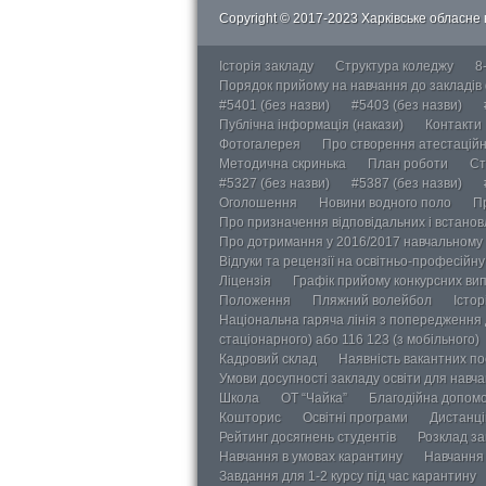
Copyright © 2017-2023 Харківське обласне в
Історія закладу
Структура коледжу
8
Порядок прийому на навчання до закладів
#5401 (без назви)
#5403 (без назви)
Публічна інформація (накази)
Контакти
Фотогалерея
Про створення атестаційно
Методична скринька
План роботи
Ст
#5327 (без назви)
#5387 (без назви)
Оголошення
Новини водного поло
П
Про призначення відповідальних і встанов
Про дотримання у 2016/2017 навчальному 
Відгуки та рецензії на освітньо-професійн
Ліцензія
Графік прийому конкурсних ви
Положення
Пляжний волейбол
Істор
Національна гаряча лінія з попередження д
стаціонарного) або 116 123 (з мобільного)
Кадровий склад
Наявність вакантних п
Умови досупності закладу освіти для навч
Школа
ОТ “Чайка”
Благодійна допом
Кошторис
Освітні програми
Дистанці
Рейтинг досягнень студентів
Розклад за
Навчання в умовах карантину
Навчання 
Завдання для 1-2 курсу під час карантину