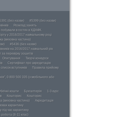
5391 (без назви)
#5399 (без назви)
вінків
Розклад занять
в побували в гостях в ХДАФК.
порту у 2016/2017 навчальному році
ка (виховна частина)
ви)
#5436 (без назви)
вників на 2016/2017 навчальний рік
 за перевірку зошитів
Опитування
Творчі конкурси
ів
Сертифікат про акредитацію
 список вступників
Правила прийому
ія”, 0 800 500 335 (з мобільного або
блічні кошти
Бухгалтерія
1-3 курс
в
Кошторис
Кошторис
а (виховна частина)
Акредитація
мовах карантину
у під час карантину
 робота (8-11 клас)