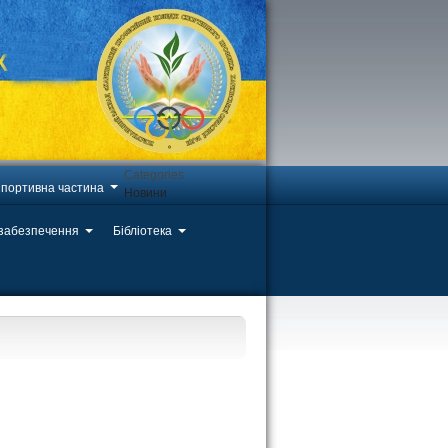
Categories
портивна частина
Новини
 забезпечення
Бібліотека