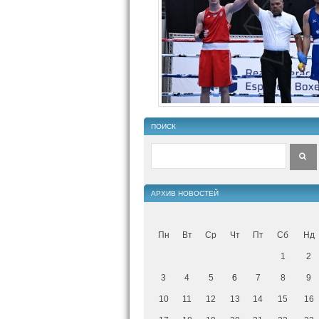
ПОИСК
АРХИВ НОВОСТЕЙ
Пн
Вт
Ср
Чт
Пт
Сб
Нд
1
2
3
4
5
6
7
8
9
10
11
12
13
14
15
16