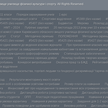
ище училище фізичної культури і спорту. All Rights Reserved.
-11 класи
Порядок зарахування учнів
1 курс
 фахової передвищої освіти
Спортивні відділення
#5389 (без назви)
#
#5405 (без назви)
#5407 (без назви)
Бадмінтон
Мережа
Розклад дз
НМТ – 2024
Публічні закупівлі
20 листопада 2013 року учні 10-х класі
ї комісії І рівня Харківського обласного вищого училища фізичної культури і с
атут
Статут
Методична скринька
ПОЛОЖЕННЯ
Методична скринь
#5421 (без назви)
#5423 (без назви)
#5425 (без назви)
#5427 (без наз
ро єдині вимоги до ведення класних журналів
Про призначення класних кері
лення доплат за завідування навчальними кабінетами та встановлення доплат
році норм єдиного орфографічного режиму
Стипендіальне забезпечення
у програму
Електронна скринька довіри
Розклад прийому творчих конкурс
пробувань
Конкурсні випробування
Охорона праці та БЖД
Рейтиговий
ія відділення
омашнього насильства, торгівлі людьми та ґендерної дискримінації “гаряча лін
осад
Результати моніторингу якості освіти
ання осіб з особливими освітніми потребами
Розмір плати за навчання
Пу
ога
Фінансовий звіт про надходження та використання всіх отриманих кошті
йна робота
Дистанційна робота (спортивна частина)
Дистанційна робот
нять студентів
ОПП
Атестація педагогічних працівників
Навчання в у
в умовах карантину
Навчання в умовах карантину
Завдання для 1-2 курс
Правила поведінки для здобувачів освіти
Виховна робота
Дистанційна