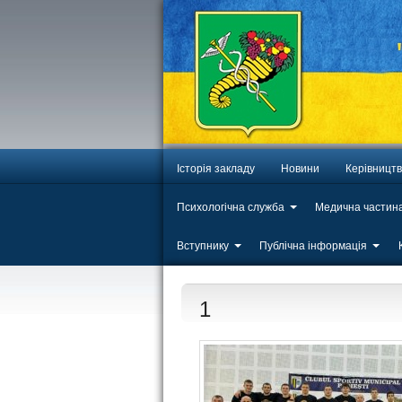
Історія закладу
Новини
Керівницт
Психологічна служба
Медична частин
Вступнику
Публічна інформація
1