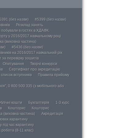
5391 (без назви)
#5399 (без назви)
вінків
Розклад занять
в побували в гостях в ХДАФК.
порту у 2016/2017 навчальному році
ка (виховна частина)
ви)
#5436 (без назви)
вників на 2016/2017 навчальний рік
 за перевірку зошитів
Опитування
Творчі конкурси
ів
Сертифікат про акредитацію
 список вступників
Правила прийому
ія”, 0 800 500 335 (з мобільного або
блічні кошти
Бухгалтерія
1-3 курс
в
Кошторис
Кошторис
а (виховна частина)
Акредитація
мовах карантину
у під час карантину
 робота (8-11 клас)