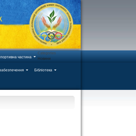
Categories
портивна частина
Новини
 забезпечення
Бібліотека