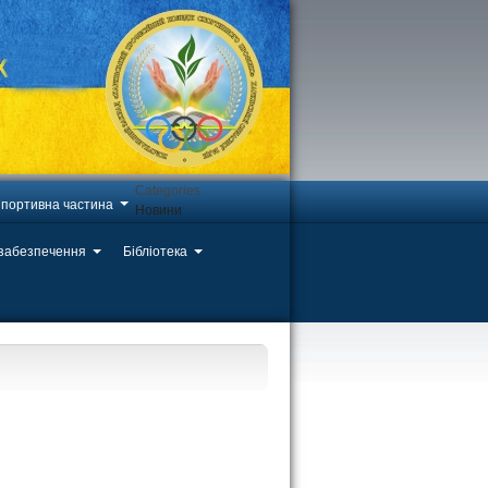
Categories
портивна частина
Новини
 забезпечення
Бібліотека