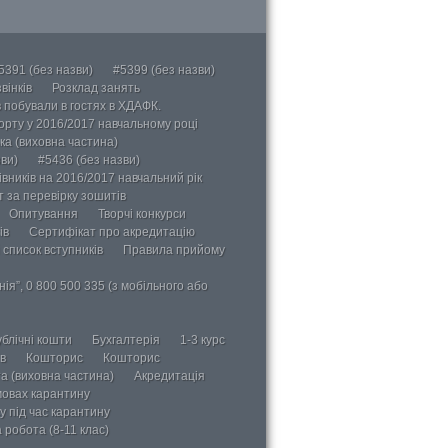
5391 (без назви)
#5399 (без назви)
вінків
Розклад занять
в побували в гостях в ХДАФК.
порту у 2016/2017 навчальному році
ка (виховна частина)
ви)
#5436 (без назви)
вників на 2016/2017 навчальний рік
 за перевірку зошитів
Опитування
Творчі конкурси
ів
Сертифікат про акредитацію
 список вступників
Правила прийому
ія”, 0 800 500 335 (з мобільного або
блічні кошти
Бухгалтерія
1-3 курс
в
Кошторис
Кошторис
а (виховна частина)
Акредитація
мовах карантину
у під час карантину
 робота (8-11 клас)