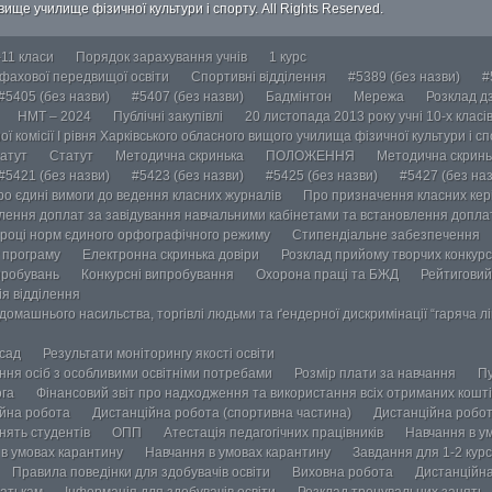
ище училище фізичної культури і спорту. All Rights Reserved.
-11 класи
Порядок зарахування учнів
1 курс
 фахової передвищої освіти
Спортивні відділення
#5389 (без назви)
#
#5405 (без назви)
#5407 (без назви)
Бадмінтон
Мережа
Розклад дз
НМТ – 2024
Публічні закупівлі
20 листопада 2013 року учні 10-х класі
ї комісії І рівня Харківського обласного вищого училища фізичної культури і с
атут
Статут
Методична скринька
ПОЛОЖЕННЯ
Методична скринь
#5421 (без назви)
#5423 (без назви)
#5425 (без назви)
#5427 (без наз
ро єдині вимоги до ведення класних журналів
Про призначення класних кері
лення доплат за завідування навчальними кабінетами та встановлення доплат
році норм єдиного орфографічного режиму
Стипендіальне забезпечення
у програму
Електронна скринька довіри
Розклад прийому творчих конкурс
пробувань
Конкурсні випробування
Охорона праці та БЖД
Рейтиговий
ія відділення
омашнього насильства, торгівлі людьми та ґендерної дискримінації “гаряча лін
осад
Результати моніторингу якості освіти
ання осіб з особливими освітніми потребами
Розмір плати за навчання
Пу
ога
Фінансовий звіт про надходження та використання всіх отриманих кошті
йна робота
Дистанційна робота (спортивна частина)
Дистанційна робот
нять студентів
ОПП
Атестація педагогічних працівників
Навчання в у
в умовах карантину
Навчання в умовах карантину
Завдання для 1-2 курс
Правила поведінки для здобувачів освіти
Виховна робота
Дистанційна
атькам
Інформація для здобувачів освіти
Розклад тренувальних занять