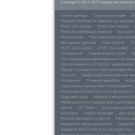
Copyright © 2017-2023 Харківське обласне в
Історія закладу
Структура коледжу
8
Порядок прийому на навчання до закладів
#5401 (без назви)
#5403 (без назви)
Публічна інформація (накази)
Контакти
Фотогалерея
Про створення атестаційно
Методична скринька
План роботи
Ст
#5327 (без назви)
#5387 (без назви)
Оголошення
Новини водного поло
П
Про призначення відповідальних і встанов
Про дотримання у 2016/2017 навчальному 
Відгуки та рецензії на освітньо-професійн
Ліцензія
Графік прийому конкурсних ви
Положення
Пляжний волейбол
Істор
Національна гаряча лінія з попередження д
стаціонарного) або 116 123 (з мобільного)
Кадровий склад
Наявність вакантних п
Умови досупності закладу освіти для навч
Школа
ОТ “Чайка”
Благодійна допом
Кошторис
Освітні програми
Дистанці
Рейтинг досягнень студентів
Розклад за
Навчання в умовах карантину
Навчання 
Завдання для 1-2 курсу під час карантину
Дистанційна робота (1-3 курс)
Поради б