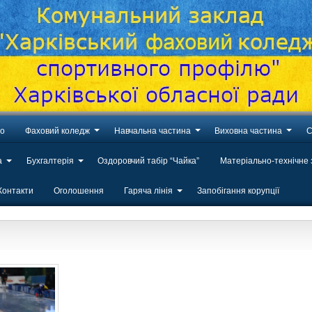
во
Фаховий коледж
Навчальна частина
Виховна частина
С
а
Бухгалтерія
Оздоровчий табір “Чайка”
Матеріально-технічне
Контакти
Оголошення
Гаряча лінія
Запобігання корупції