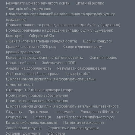
Результати моніторингу якості освіти
Штатний розпис
Територія обслуговування
План заходів, спрямований на запобігання та протидію булінгу
(цькуванню)
Порядок подання та розгляд заяв про випадки булінгу (цькування)
Порядок реагування на доведенні випадки булінгу (цькування)
Кошторис
Обережно! Кір.
Ліцензія (повна загальна середня освіта)
Щорічні конкурси
Кращий спортсмен 2025 року
Краще відділення року
Кращий тренер року
Концепція закладу освіти, стратегія розвитку
Освітній процес
Навчальний план
Забезпечення ОПП
Академічна доброчесність
Результати самооцінювання
Освітньо-професійні програми
Циклові комісії
Циклова комісія дисциплін, які формують спеціальні
компетентності
Стандарт 017 Фізична культура і спорт
Нормативно-правове забезпечення
Нормативно-правове забезпечення
Циклова комісія дисциплін, які формують загальні компетентності
Студенту
Про коледж
Інформація
Електронна бібліотека
Опитування
Співпраця
Музей “Історія олімпійського руху”
Каталог вибіркових дисциплін
Патріотичне виховання
Запобігання корупції
Студентське самоврядування
Установчі документи
Бібліотека