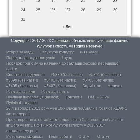
17
18
19
20
21
22
23
24
25
26
27
28
29
30
31
« Лип
Copyright © 2017-2023 Харківське обласне вище училище фізичної
культури і спорту. All Rights Reserved.
Історія закладу
Структура коледжу
8-11 класи
Порядок зарахування учнів
1 курс
Порядок прийому на навчання до закладів фахової передвищої
освіти
Спортивні відділення
#5389 (без назви)
#5391 (без назви)
#5399 (без назви)
#5401 (без назви)
#5403 (без назви)
#5405 (без назви)
#5407 (без назви)
Бадмінтон
Мережа
Розклад дзвінків
Розклад занять
Публічна інформація (накази)
Контакти
НМТ – 2024
Публічні закупівлі
20 листопада 2013 року учні 10-х класів побували в гостях в ХДАФК.
Фотогалерея
Про створення атестаційної комісії І рівня Харківського обласного
вищого училища фізичної культури і спорту у 2016/2017
навчальному році
Методична скринька
План роботи
Статут
Статут