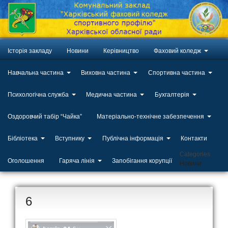
Історія закладу
Новини
Керівництво
Фаховий коледж
Навчальна частина
Виховна частина
Спортивна частина
Психологічна служба
Медична частина
Бухгалтерія
Оздоровчий табір “Чайка”
Матеріально-технічне забезпечення
Бібліотека
Вступнику
Публічна інформація
Контакти
Categories
Оголошення
Гаряча лінія
Запобігання корупції
Новини
6