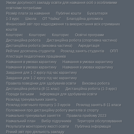
Умови досупності закладу освіти для навчання осіб з особливими
освітніми потребами
Розмір плати за навчання
Публічні кошти
Бухгалтерія
1-3 курс
Школа
ОТ “Чайка”
Благодійна допомога
Фінансовий звіт про надходження та використання всіх отриманих
коштів
Кошторис
Кошторис
Кошторис
Освітні програми
Дистанційна робота
Дистанційна робота (спортивна частина)
Дистанційна робота (виховна частина)
Акредитація
Рейтинг досягнень студентів
Розклад занять студентів
ОПП
Атестація педагогічних працівників
Навчання в умовах карантину
Навчання в умовах карантину
Навчання в умовах карантину
Навчання в умовах карантину
Завдання для 1-2 курсу під час карантину
Завдання для 1-2 курсу під час карантину
Правила поведінки для здобувачів освіти
Виховна робота
Дистанційна робота (8-11 клас)
Дистанційна робота (1-3 курс)
Поради батькам
Інформація для здобувачів освіти
Розклад тренувальних занять
Розклад освітнього процесу 1-3 курсів
Розклад занять 8-11 класи
Положення про дистанційну роботу вчителів зі спорту
Навчально-тренувальні заняття
Правила прийому 2023
Навчальний план
Вибір підручників
Територія обслуговування
Результати моніторингу якості освіти
Публічна інформація
Річний звіт про діяльність закладу