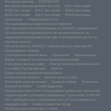
Методична скринька
ПОЛОЖЕННЯ
Методична скринька (виховна частина)
#5327 (без назви)
#5387 (без назви)
#5421 (без назви)
#5423 (без назви)
#5425 (без назви)
#5427 (без назви)
#5436 (без назви)
Оголошення
Новини водного поло
Про єдині вимоги до ведення класних журналів
Про призначення класних керівників на 2016/2017 навчальний рік
Про призначення відповідальних і встановлення доплат за
завідування навчальними кабінетами та встановлення доплат за
перевірку зошитів
Про дотримання у 2016/2017 навчальному році норм єдиного
орфографічного режиму
Стипендіальне забезпечення
Опитування
Творчі конкурси
Відгуки та рецензії на освітньо-професійну програму
Електронна скринька довіри
Розклад прийому творчих конкурсів
Сертифікат про акредитацію
Ліцензія
Графік прийому конкурсних випробувань
Конкурсні випробування
Охорона праці та БЖД
Рейтиговий список вступників
Правила прийому
Положення
Пляжний волейбол
Історія відділення
Національна гаряча лінія з попередження домашнього насильства,
торгівлі людьми та ґендерної дискримінації “гаряча лінія”, 0 800 500
335 (з мобільного або стаціонарного) або 116 123 (з мобільного)
Кадровий склад
Наявність вакантних посад
Результати моніторингу якості освіти