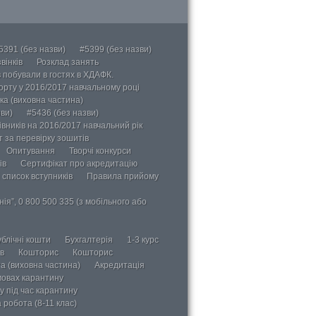
5391 (без назви)
#5399 (без назви)
вінків
Розклад занять
в побували в гостях в ХДАФК.
порту у 2016/2017 навчальному році
ка (виховна частина)
ви)
#5436 (без назви)
вників на 2016/2017 навчальний рік
 за перевірку зошитів
Опитування
Творчі конкурси
ів
Сертифікат про акредитацію
 список вступників
Правила прийому
ія”, 0 800 500 335 (з мобільного або
блічні кошти
Бухгалтерія
1-3 курс
в
Кошторис
Кошторис
а (виховна частина)
Акредитація
мовах карантину
у під час карантину
 робота (8-11 клас)