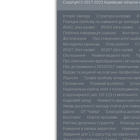
Copyright © 2017-2023 Харківське обласне в
Історія закладу
Структура коледжу
8
Порядок прийому на навчання до закладів
#5401 (без назви)
#5403 (без назви)
Публічна інформація (накази)
Контакти
Фотогалерея
Про створення атестаційно
Методична скринька
План роботи
Ст
#5327 (без назви)
#5387 (без назви)
Оголошення
Новини водного поло
П
Про призначення відповідальних і встанов
Про дотримання у 2016/2017 навчальному 
Відгуки та рецензії на освітньо-професійн
Ліцензія
Графік прийому конкурсних ви
Положення
Пляжний волейбол
Істор
Національна гаряча лінія з попередження д
стаціонарного) або 116 123 (з мобільного)
Кадровий склад
Наявність вакантних п
Умови досупності закладу освіти для навч
Школа
ОТ “Чайка”
Благодійна допом
Кошторис
Освітні програми
Дистанці
Рейтинг досягнень студентів
Розклад за
Навчання в умовах карантину
Навчання 
Завдання для 1-2 курсу під час карантину
Дистанційна робота (1-3 курс)
Поради б