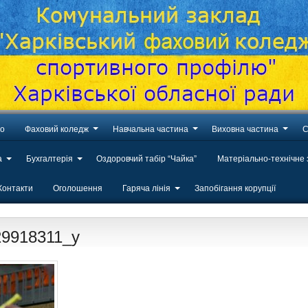
во
Фаховий коледж
Навчальна частина
Виховна частина
С
а
Бухгалтерія
Оздоровчий табір “Чайка”
Матеріально-технічне
Контакти
Оголошення
Гаряча лінія
Запобігання корупції
29918311_y