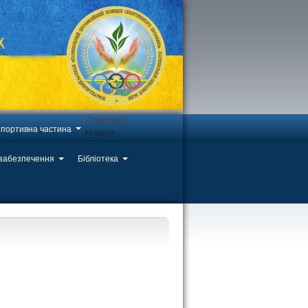
Categories
портивна частина
Новини
 забезпечення
Бібліотека