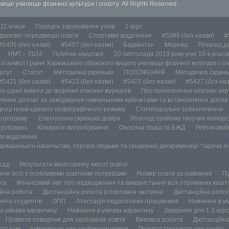
ище училище фізичної культури і спорту. All Rights Reserved.
-11 класи
Порядок зарахування учнів
1 курс
 фахової передвищої освіти
Спортивні відділення
#5389 (без назви)
#
#5405 (без назви)
#5407 (без назви)
Бадмінтон
Мережа
Розклад дз
НМТ – 2024
Публічні закупівлі
20 листопада 2013 року учні 10-х класі
ї комісії І рівня Харківського обласного вищого училища фізичної культури і с
атут
Статут
Методична скринька
ПОЛОЖЕННЯ
Методична скринь
#5421 (без назви)
#5423 (без назви)
#5425 (без назви)
#5427 (без наз
ро єдині вимоги до ведення класних журналів
Про призначення класних кері
лення доплат за завідування навчальними кабінетами та встановлення доплат
році норм єдиного орфографічного режиму
Стипендіальне забезпечення
у програму
Електронна скринька довіри
Розклад прийому творчих конкурс
пробувань
Конкурсні випробування
Охорона праці та БЖД
Рейтиговий
ія відділення
омашнього насильства, торгівлі людьми та ґендерної дискримінації “гаряча лін
осад
Результати моніторингу якості освіти
ання осіб з особливими освітніми потребами
Розмір плати за навчання
Пу
ога
Фінансовий звіт про надходження та використання всіх отриманих кошті
йна робота
Дистанційна робота (спортивна частина)
Дистанційна робот
нять студентів
ОПП
Атестація педагогічних працівників
Навчання в у
в умовах карантину
Навчання в умовах карантину
Завдання для 1-2 курс
Правила поведінки для здобувачів освіти
Виховна робота
Дистанційна
атькам
Інформація для здобувачів освіти
Розклад тренувальних занять