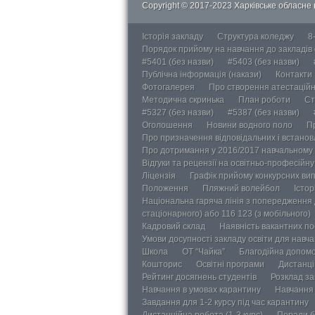
Copyright © 2017-2023 Харківське обласне в
Історія закладу
Структура коледжу
8
Порядок прийому на навчання до закладів
#5401 (без назви)
#5403 (без назви)
Публічна інформація (накази)
Контакти
Фотогалерея
Про створення атестаційно
Методична скринька
План роботи
Ст
#5327 (без назви)
#5387 (без назви)
Оголошення
Новини водного поло
П
Про призначення відповідальних і встанов
Про дотримання у 2016/2017 навчальному 
Відгуки та рецензії на освітньо-професійн
Ліцензія
Графік прийому конкурсних ви
Положення
Пляжний волейбол
Істор
Національна гаряча лінія з попередження д
стаціонарного) або 116 123 (з мобільного)
Кадровий склад
Наявність вакантних п
Умови досупності закладу освіти для навч
Школа
ОТ “Чайка”
Благодійна допом
Кошторис
Освітні програми
Дистанці
Рейтинг досягнень студентів
Розклад за
Навчання в умовах карантину
Навчання 
Завдання для 1-2 курсу під час карантину
Дистанційна робота (1-3 курс)
Поради б