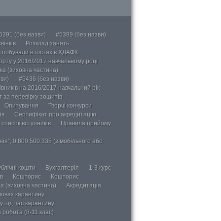
5391 (без назви)
#5399 (без назви)
вінків
Розклад занять
в побували в гостях в ХДАФК.
порту у 2016/2017 навчальному році
ка (виховна частина)
ви)
#5436 (без назви)
вників на 2016/2017 навчальний рік
 за перевірку зошитів
Опитування
Творчі конкурси
ів
Сертифікат про акредитацію
 список вступників
Правила прийому
ія”, 0 800 500 335 (з мобільного або
блічні кошти
Бухгалтерія
1-3 курс
в
Кошторис
Кошторис
а (виховна частина)
Акредитація
мовах карантину
у під час карантину
 робота (8-11 клас)