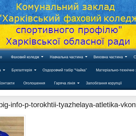
во
Фаховий коледж
Навчальна частина
Виховна частина
С
а
Бухгалтерія
Оздоровчий табір “Чайка”
Матеріально-технічне
Контакти
Оголошення
Гаряча лінія
Запобігання корупції
g-info-p-torokhtii-tyazhelaya-atletika-vko