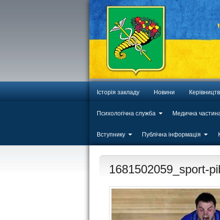
Історія закладу
Новини
Керівницт
Психологічна служба
Медична частин
Вступнику
Публічна інформація
1681502059_sport-pibi