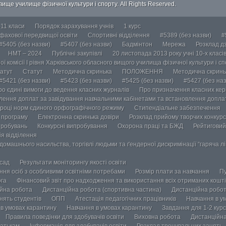
ище училище фізичної культури і спорту. All Rights Reserved.
-11 класи
Порядок зарахування учнів
1 курс
 фахової передвищої освіти
Спортивні відділення
#5389 (без назви)
#
#5405 (без назви)
#5407 (без назви)
Бадмінтон
Мережа
Розклад дз
НМТ – 2024
Публічні закупівлі
20 листопада 2013 року учні 10-х класі
ї комісії І рівня Харківського обласного вищого училища фізичної культури і с
атут
Статут
Методична скринька
ПОЛОЖЕННЯ
Методична скринь
#5421 (без назви)
#5423 (без назви)
#5425 (без назви)
#5427 (без наз
ро єдині вимоги до ведення класних журналів
Про призначення класних кері
лення доплат за завідування навчальними кабінетами та встановлення доплат
році норм єдиного орфографічного режиму
Стипендіальне забезпечення
у програму
Електронна скринька довіри
Розклад прийому творчих конкурс
пробувань
Конкурсні випробування
Охорона праці та БЖД
Рейтиговий
ія відділення
омашнього насильства, торгівлі людьми та ґендерної дискримінації “гаряча лін
осад
Результати моніторингу якості освіти
ання осіб з особливими освітніми потребами
Розмір плати за навчання
Пу
ога
Фінансовий звіт про надходження та використання всіх отриманих кошті
йна робота
Дистанційна робота (спортивна частина)
Дистанційна робот
нять студентів
ОПП
Атестація педагогічних працівників
Навчання в у
в умовах карантину
Навчання в умовах карантину
Завдання для 1-2 курс
Правила поведінки для здобувачів освіти
Виховна робота
Дистанційна
атькам
Інформація для здобувачів освіти
Розклад тренувальних занять