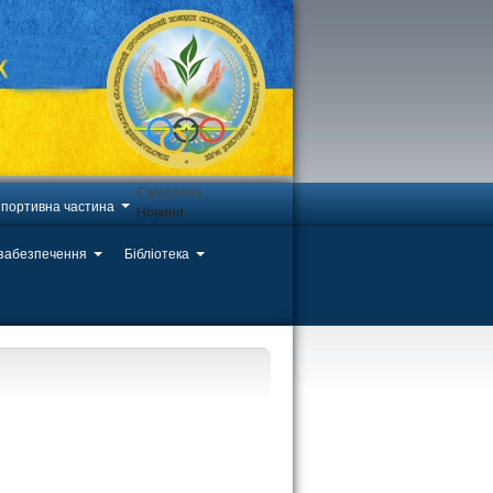
Categories
портивна частина
Новини
 забезпечення
Бібліотека