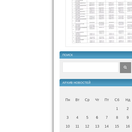
ПОИСК
АРХИВ НОВОСТЕЙ
Пн
Вт
Ср
Чт
Пт
Сб
Нд
1
2
3
4
5
6
7
8
9
10
11
12
13
14
15
16