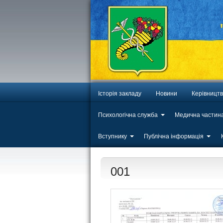
Історія закладу
Новини
Керівницт
Психологічна служба
Медична частин
Вступнику
Публічна інформація
001