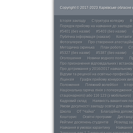
Copyright © 2017-2023 Харківське обласне в
Історія закладу
Структура коледжу
8
Порядок прийому на навчання до закладів
#5401 (без назви)
#5403 (без назви)
Публічна інформація (накази)
Контакти
Фотогалерея
Про створення атестаційно
Методична скринька
План роботи
Ст
#5327 (без назви)
#5387 (без назви)
Оголошення
Новини водного поло
П
Про призначення відповідальних і встанов
Про дотримання у 2016/2017 навчальному 
Відгуки та рецензії на освітньо-професійн
Ліцензія
Графік прийому конкурсних ви
Положення
Пляжний волейбол
Істор
Національна гаряча лінія з попередження д
стаціонарного) або 116 123 (з мобільного)
Кадровий склад
Наявність вакантних п
Умови досупності закладу освіти для навч
Школа
ОТ “Чайка”
Благодійна допом
Кошторис
Освітні програми
Дистанці
Рейтинг досягнень студентів
Розклад за
Навчання в умовах карантину
Навчання 
Завдання для 1-2 курсу під час карантину