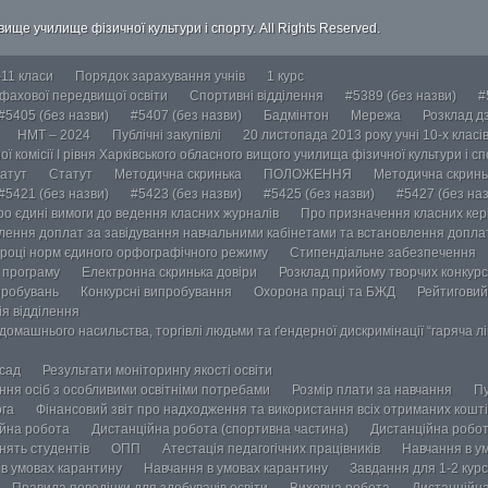
ище училище фізичної культури і спорту. All Rights Reserved.
-11 класи
Порядок зарахування учнів
1 курс
 фахової передвищої освіти
Спортивні відділення
#5389 (без назви)
#
#5405 (без назви)
#5407 (без назви)
Бадмінтон
Мережа
Розклад дз
НМТ – 2024
Публічні закупівлі
20 листопада 2013 року учні 10-х класі
ї комісії І рівня Харківського обласного вищого училища фізичної культури і с
атут
Статут
Методична скринька
ПОЛОЖЕННЯ
Методична скринь
#5421 (без назви)
#5423 (без назви)
#5425 (без назви)
#5427 (без наз
ро єдині вимоги до ведення класних журналів
Про призначення класних кері
лення доплат за завідування навчальними кабінетами та встановлення доплат
році норм єдиного орфографічного режиму
Стипендіальне забезпечення
у програму
Електронна скринька довіри
Розклад прийому творчих конкурс
пробувань
Конкурсні випробування
Охорона праці та БЖД
Рейтиговий
ія відділення
омашнього насильства, торгівлі людьми та ґендерної дискримінації “гаряча лін
осад
Результати моніторингу якості освіти
ання осіб з особливими освітніми потребами
Розмір плати за навчання
Пу
ога
Фінансовий звіт про надходження та використання всіх отриманих кошті
йна робота
Дистанційна робота (спортивна частина)
Дистанційна робот
нять студентів
ОПП
Атестація педагогічних працівників
Навчання в у
в умовах карантину
Навчання в умовах карантину
Завдання для 1-2 курс
Правила поведінки для здобувачів освіти
Виховна робота
Дистанційна