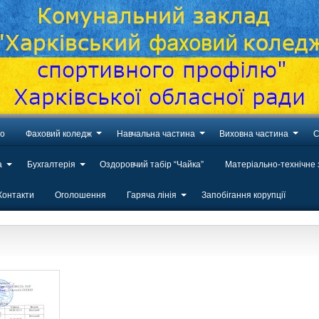
во
Фаховий коледж
Навчальна частина
Виховна частина
С
а
Бухгалтерія
Оздоровчий табір “Чайка”
Матеріально-технічне
Контакти
Оголошення
Гаряча лінія
Запобігання корупції