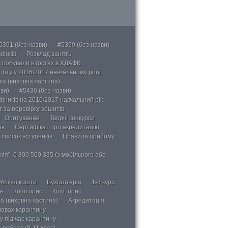
5391 (без назви)
#5399 (без назви)
вінків
Розклад занять
в побували в гостях в ХДАФК.
порту у 2016/2017 навчальному році
ка (виховна частина)
ви)
#5436 (без назви)
вників на 2016/2017 навчальний рік
 за перевірку зошитів
Опитування
Творчі конкурси
ів
Сертифікат про акредитацію
 список вступників
Правила прийому
ія”, 0 800 500 335 (з мобільного або
блічні кошти
Бухгалтерія
1-3 курс
в
Кошторис
Кошторис
а (виховна частина)
Акредитація
мовах карантину
у під час карантину
 робота (8-11 клас)