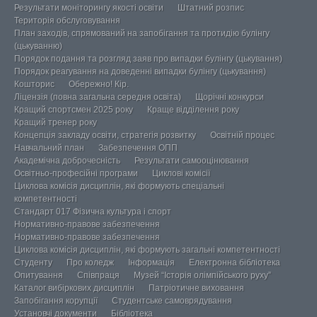
Результати моніторингу якості освіти
Штатний розпис
Територія обслуговування
План заходів, спрямований на запобігання та протидію булінгу
(цькуванню)
Порядок подання та розгляд заяв про випадки булінгу (цькування)
Порядок реагування на доведенні випадки булінгу (цькування)
Кошторис
Обережно! Кір.
Ліцензія (повна загальна середня освіта)
Щорічні конкурси
Кращий спортсмен 2025 року
Краще відділення року
Кращий тренер року
Концепція закладу освіти, стратегія розвитку
Освітній процес
Навчальний план
Забезпечення ОПП
Академічна доброчесність
Результати самооцінювання
Освітньо-професійні програми
Циклові комісії
Циклова комісія дисциплін, які формують спеціальні
компетентності
Стандарт 017 Фізична культура і спорт
Нормативно-правове забезпечення
Нормативно-правове забезпечення
Циклова комісія дисциплін, які формують загальні компетентності
Студенту
Про коледж
Інформація
Електронна бібліотека
Опитування
Співпраця
Музей “Історія олімпійського руху”
Каталог вибіркових дисциплін
Патріотичне виховання
Запобігання корупції
Студентське самоврядування
Установчі документи
Бібліотека