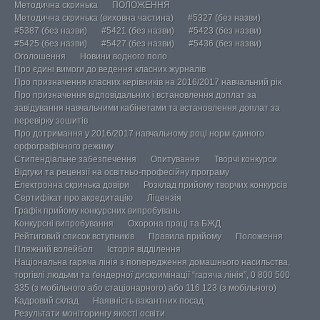
Методична скринька
ПОЛОЖЕННЯ
Методична скринька (виховна частина)
#5327 (без назви)
#5387 (без назви)
#5421 (без назви)
#5423 (без назви)
#5425 (без назви)
#5427 (без назви)
#5436 (без назви)
Оголошення
Новини водного поло
Про єдині вимоги до ведення класних журналів
Про призначення класних керівників на 2016/2017 навчальний рік
Про призначення відповідальних і встановлення доплат за
завідування навчальними кабінетами та встановлення доплат за
перевірку зошитів
Про дотримання у 2016/2017 навчальному році норм єдиного
орфографічного режиму
Стипендіальне забезпечення
Опитування
Творчі конкурси
Відгуки та рецензії на освітньо-професійну програму
Електронна скринька довіри
Розклад прийому творчих конкурсів
Сертифікат про акредитацію
Ліцензія
Графік прийому конкурсних випробувань
Конкурсні випробування
Охорона праці та БЖД
Рейтиговий список вступників
Правила прийому
Положення
Пляжний волейбол
Історія відділення
Національна гаряча лінія з попередження домашнього насильства,
торгівлі людьми та ґендерної дискримінації “гаряча лінія”, 0 800 500
335 (з мобільного або стаціонарного) або 116 123 (з мобільного)
Кадровий склад
Наявність вакантних посад
Результати моніторингу якості освіти