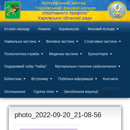
Історія закладу
Новини
Керівництво
Фаховий коледж
Навчальна частина
Виховна частина
Спортивна частина
Психологічна служба
Медична частина
Бухгалтерія
Оздоровчий табір “Чайка”
Матеріально-технічне забезпечення
Бібліотека
Вступнику
Публічна інформація
Контакти
Categories
Оголошення
Гаряча лінія
Запобігання корупції
Новини
photo_2022-09-20_21-08-56