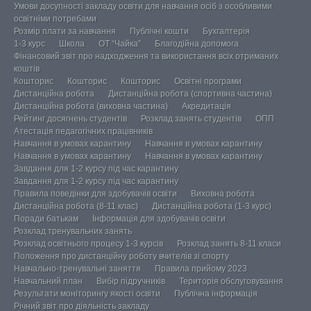
Умови досупності закладу освіти для навчання осіб з особливими
освітніми потребами
Розмір плати за навчання
Публічні кошти
Бухгалтерія
1-3 курс
Школа
ОТ “Чайка”
Благодійна допомога
Фінансовий звіт про надходження та використання всіх отриманих
коштів
Кошторис
Кошторис
Кошторис
Освітні програми
Дистанційна робота
Дистанційна робота (спортивна частина)
Дистанційна робота (виховна частина)
Акредитація
Рейтинг досягнень студентів
Розклад занять студентів
ОПП
Атестація педагогічних працівників
Навчання в умовах карантину
Навчання в умовах карантину
Навчання в умовах карантину
Навчання в умовах карантину
Завдання для 1-2 курсу під час карантину
Завдання для 1-2 курсу під час карантину
Правила поведінки для здобувачів освіти
Виховна робота
Дистанційна робота (8-11 клас)
Дистанційна робота (1-3 курс)
Поради батькам
Інформація для здобувачів освіти
Розклад тренувальних занять
Розклад освітнього процесу 1-3 курсів
Розклад занять 8-11 класи
Положення про дистанційну роботу вчителів зі спорту
Навчально-тренувальні заняття
Правила прийому 2023
Навчальний план
Вибір підручників
Територія обслуговування
Результати моніторингу якості освіти
Публічна інформація
Річний звіт про діяльність закладу