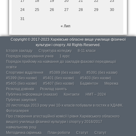
17
18
19
20
21
22
23
24
25
26
27
28
29
30
31
« Лип
Copyright © 2017-2023 Харківське обласне вище училище фізичної
культури і спорту. All Rights Reserved.
Історія закладу
Структура коледжу
8-11 класи
Порядок зарахування учнів
1 курс
Порядок прийому на навчання до закладів фахової передвищої
освіти
Спортивні відділення
#5389 (без назви)
#5391 (без назви)
#5399 (без назви)
#5401 (без назви)
#5403 (без назви)
#5405 (без назви)
#5407 (без назви)
Бадмінтон
Мережа
Розклад дзвінків
Розклад занять
Публічна інформація (накази)
Контакти
НМТ – 2024
Публічні закупівлі
20 листопада 2013 року учні 10-х класів побували в гостях в ХДАФК.
Фотогалерея
Про створення атестаційної комісії І рівня Харківського обласного
вищого училища фізичної культури і спорту у 2016/2017
навчальному році
Методична скринька
План роботи
Статут
Статут