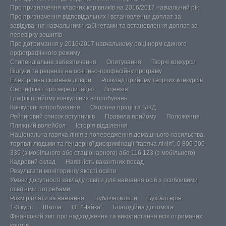
Про призначення класних керівників на 2016/2017 навчальний рік
Про призначення відповідальних і встановлення доплат за
завідування навчальними кабінетами та встановлення доплат за
перевірку зошитів
Про дотримання у 2016/2017 навчальному році норм єдиного
орфографічного режиму
Стипендіальне забезпечення
Опитування
Творчі конкурси
Відгуки та рецензії на освітньо-професійну програму
Електронна скринька довіри
Розклад прийому творчих конкурсів
Сертифікат про акредитацію
Ліцензія
Графік прийому конкурсних випробувань
Конкурсні випробування
Охорона праці та БЖД
Рейтиговий список вступників
Правила прийому
Положення
Пляжний волейбол
Історія відділення
Національна гаряча лінія з попередження домашнього насильства,
торгівлі людьми та ґендерної дискримінації “гаряча лінія”, 0 800 500
335 (з мобільного або стаціонарного) або 116 123 (з мобільного)
Кадровий склад
Наявність вакантних посад
Результати моніторингу якості освіти
Умови досупності закладу освіти для навчання осіб з особливими
освітніми потребами
Розмір плати за навчання
Публічні кошти
Бухгалтерія
1-3 курс
Школа
ОТ “Чайка”
Благодійна допомога
Фінансовий звіт про надходження та використання всіх отриманих
коштів