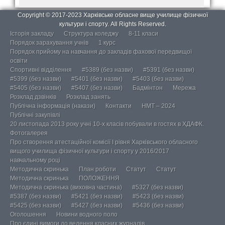
Copyright © 2017-2023 Харківське обласне вище училище фізичної
культури і спорту. All Rights Reserved.
Історія закладу
Структура коледжу
8-11 класи
Порядок зарахування учнів
1 курс
Порядок прийому на навчання до закладів фахової передвищої
освіти
Спортивні відділення
#5389 (без назви)
#5391 (без назви)
#5399 (без назви)
#5401 (без назви)
#5403 (без назви)
#5405 (без назви)
#5407 (без назви)
Бадмінтон
Мережа
Розклад дзвінків
Розклад занять
Публічна інформація (накази)
Контакти
НМТ – 2024
Публічні закупівлі
20 листопада 2013 року учні 10-х класів побували в гостях в ХДАФК.
Фотогалерея
Про створення атестаційної комісії І рівня Харківського обласного
вищого училища фізичної культури і спорту у 2016/2017
навчальному році
Методична скринька
План роботи
Статут
Статут
Методична скринька
ПОЛОЖЕННЯ
Методична скринька (виховна частина)
#5327 (без назви)
#5387 (без назви)
#5421 (без назви)
#5423 (без назви)
#5425 (без назви)
#5427 (без назви)
#5436 (без назви)
Оголошення
Новини водного поло
Про єдині вимоги до ведення класних журналів