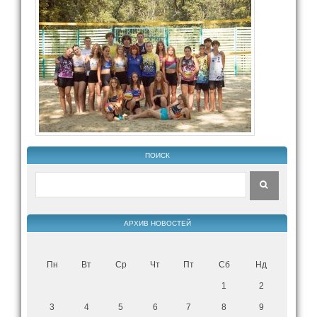
ПОИСК
АРХИВ НОВОСТЕЙ
Пн
Вт
Ср
Чт
Пт
Сб
Нд
1
2
3
4
5
6
7
8
9