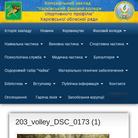
Історія закладу
Новини
Керівництво
Фаховий коледж
Навчальна частина
Виховна частина
Спортивна частина
Психологічна служба
Медична частина
Бухгалтерія
Оздоровчий табір “Чайка”
Матеріально-технічне забезпечення
Бібліотека
Вступнику
Публічна інформація
Контакти
Categories
Оголошення
Гаряча лінія
Запобігання корупції
Новини
203_volley_DSC_0173 (1)