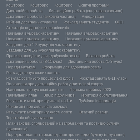
Кошторис
Кошторис
Кошторис
Освітні програми
Дистанційна робота
Дистанційна робота (спортивна частина)
Дистанційна робота (виховна частина)
Акредитація
Рейтинг досягнень студентів
Розклад занять студентів
ОПП
Атестація педагогічних працівників
Навчання в умовах карантину
Навчання в умовах карантину
Навчання в умовах карантину
Навчання в умовах карантину
Завдання для 1-2 курсу під час карантину
Завдання для 1-2 курсу під час карантину
Правила поведінки для здобувачів освіти
Виховна робота
Дистанційна робота (8-11 клас)
Дистанційна робота (1-3 курс)
Поради батькам
Інформація для здобувачів освіти
Розклад тренувальних занять
Розклад освітнього процесу 1-3 курсів
Розклад занять 8-11 класи
Положення про дистанційну роботу вчителів зі спорту
Навчально-тренувальні заняття
Правила прийому 2023
Навчальний план
Вибір підручників
Територія обслуговування
Результати моніторингу якості освіти
Публічна інформація
Річний звіт про діяльність закладу
Результати моніторингу якості освіти
Штатний розпис
Територія обслуговування
План заходів, спрямований на запобігання та протидію булінгу
(цькуванню)
Порядок подання та розгляд заяв про випадки булінгу (цькування)