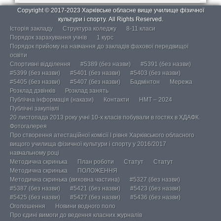
Copyright © 2017-2023 Харківське обласне вище училище фізичної
культури і спорту. All Rights Reserved.
Історія закладу
Структура коледжу
8-11 класи
Порядок зарахування учнів
1 курс
Порядок прийому на навчання до закладів фахової передвищої
освіти
Спортивні відділення
#5389 (без назви)
#5391 (без назви)
#5399 (без назви)
#5401 (без назви)
#5403 (без назви)
#5405 (без назви)
#5407 (без назви)
Бадмінтон
Мережа
Розклад дзвінків
Розклад занять
Публічна інформація (накази)
Контакти
НМТ – 2024
Публічні закупівлі
20 листопада 2013 року учні 10-х класів побували в гостях в ХДАФК.
Фотогалерея
Про створення атестаційної комісії І рівня Харківського обласного
вищого училища фізичної культури і спорту у 2016/2017
навчальному році
Методична скринька
План роботи
Статут
Статут
Методична скринька
ПОЛОЖЕННЯ
Методична скринька (виховна частина)
#5327 (без назви)
#5387 (без назви)
#5421 (без назви)
#5423 (без назви)
#5425 (без назви)
#5427 (без назви)
#5436 (без назви)
Оголошення
Новини водного поло
Про єдині вимоги до ведення класних журналів