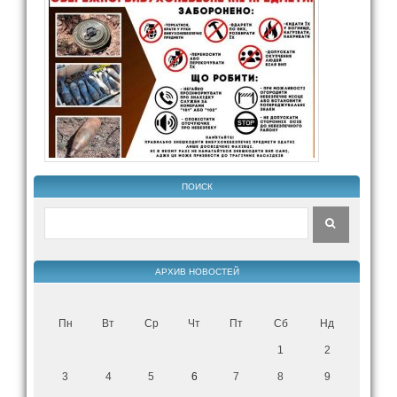
ПОИСК
АРХИВ НОВОСТЕЙ
Пн
Вт
Ср
Чт
Пт
Сб
Нд
1
2
3
4
5
6
7
8
9