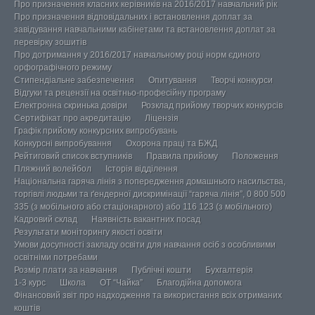
Про призначення класних керівників на 2016/2017 навчальний рік
Про призначення відповідальних і встановлення доплат за
завідування навчальними кабінетами та встановлення доплат за
перевірку зошитів
Про дотримання у 2016/2017 навчальному році норм єдиного
орфографічного режиму
Стипендіальне забезпечення
Опитування
Творчі конкурси
Відгуки та рецензії на освітньо-професійну програму
Електронна скринька довіри
Розклад прийому творчих конкурсів
Сертифікат про акредитацію
Ліцензія
Графік прийому конкурсних випробувань
Конкурсні випробування
Охорона праці та БЖД
Рейтиговий список вступників
Правила прийому
Положення
Пляжний волейбол
Історія відділення
Національна гаряча лінія з попередження домашнього насильства,
торгівлі людьми та ґендерної дискримінації “гаряча лінія”, 0 800 500
335 (з мобільного або стаціонарного) або 116 123 (з мобільного)
Кадровий склад
Наявність вакантних посад
Результати моніторингу якості освіти
Умови досупності закладу освіти для навчання осіб з особливими
освітніми потребами
Розмір плати за навчання
Публічні кошти
Бухгалтерія
1-3 курс
Школа
ОТ “Чайка”
Благодійна допомога
Фінансовий звіт про надходження та використання всіх отриманих
коштів