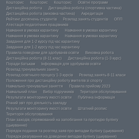
Кошторис
Кошторис
Кошторис
Освітні програми
Дистанційна робота
Дистанційна робота (спортивна частина)
Дистанційна робота (виховна частина)
Акредитація
Рейтинг досягнень студентів
Розклад занять студентів
ОПП
Атестація педагогічних працівників
Навчання в умовах карантину
Навчання в умовах карантину
Навчання в умовах карантину
Навчання в умовах карантину
Завдання для 1-2 курсу під час карантину
Завдання для 1-2 курсу під час карантину
Правила поведінки для здобувачів освіти
Виховна робота
Дистанційна робота (8-11 клас)
Дистанційна робота (1-3 курс)
Поради батькам
Інформація для здобувачів освіти
Розклад тренувальних занять
Розклад освітнього процесу 1-3 курсів
Розклад занять 8-11 класи
Положення про дистанційну роботу вчителів зі спорту
Навчально-тренувальні заняття
Правила прийому 2023
Навчальний план
Вибір підручників
Територія обслуговування
Результати моніторингу якості освіти
Публічна інформація
Річний звіт про діяльність закладу
Результати моніторингу якості освіти
Штатний розпис
Територія обслуговування
План заходів, спрямований на запобігання та протидію булінгу
(цькуванню)
Порядок подання та розгляд заяв про випадки булінгу (цькування)
Порядок реагування на доведенні випадки булінгу (цькування)