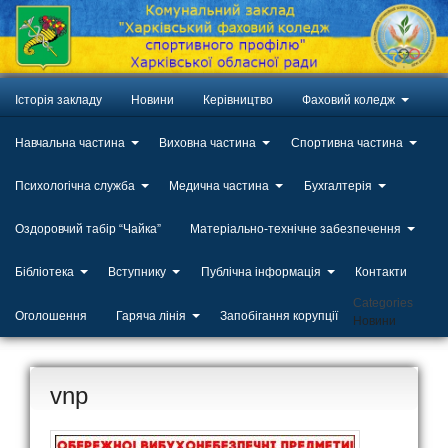
Історія закладу
Новини
Керівництво
Фаховий коледж
Навчальна частина
Виховна частина
Спортивна частина
Психологічна служба
Медична частина
Бухгалтерія
Оздоровчий табір “Чайка”
Матеріально-технічне забезпечення
Бібліотека
Вступнику
Публічна інформація
Контакти
Categories
Оголошення
Гаряча лінія
Запобігання корупції
Новини
vnp