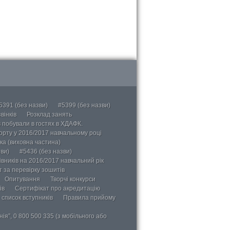
5391 (без назви)
#5399 (без назви)
вінків
Розклад занять
в побували в гостях в ХДАФК.
порту у 2016/2017 навчальному році
ка (виховна частина)
ви)
#5436 (без назви)
вників на 2016/2017 навчальний рік
 за перевірку зошитів
Опитування
Творчі конкурси
ів
Сертифікат про акредитацію
 список вступників
Правила прийому
ія”, 0 800 500 335 (з мобільного або