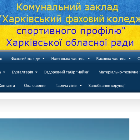
во
Фаховий коледж
Навчальна частина
Виховна частина
С
а
Бухгалтерія
Оздоровчий табір “Чайка”
Матеріально-технічне
Контакти
Оголошення
Гаряча лінія
Запобігання корупції