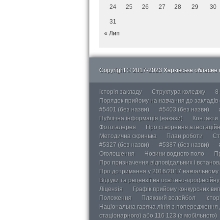
24
25
26
27
28
29
30
31
« Лип
Copyright © 2017-2023 Харківське обласне в
Історія закладу
Структура коледжу
8
Порядок прийому на навчання до закладів
#5401 (без назви)
#5403 (без назви)
Публічна інформація (накази)
Контакти
Фотогалерея
Про створення атестаційно
Методична скринька
План роботи
Ст
#5327 (без назви)
#5387 (без назви)
Оголошення
Новини водного поло
П
Про призначення відповідальних і встанов
Про дотримання у 2016/2017 навчальному 
Відгуки та рецензії на освітньо-професійн
Ліцензія
Графік прийому конкурсних ви
Положення
Пляжний волейбол
Істор
Національна гаряча лінія з попередження д
стаціонарного) або 116 123 (з мобільного)