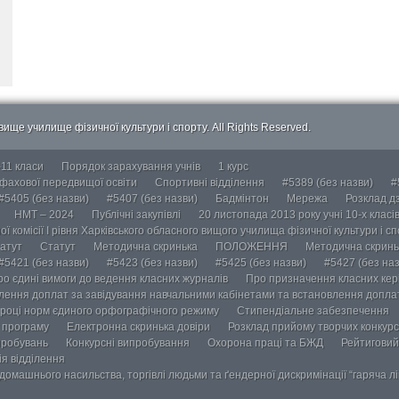
ище училище фізичної культури і спорту. All Rights Reserved.
-11 класи
Порядок зарахування учнів
1 курс
 фахової передвищої освіти
Спортивні відділення
#5389 (без назви)
#
#5405 (без назви)
#5407 (без назви)
Бадмінтон
Мережа
Розклад дз
НМТ – 2024
Публічні закупівлі
20 листопада 2013 року учні 10-х класі
ї комісії І рівня Харківського обласного вищого училища фізичної культури і с
атут
Статут
Методична скринька
ПОЛОЖЕННЯ
Методична скринь
#5421 (без назви)
#5423 (без назви)
#5425 (без назви)
#5427 (без наз
ро єдині вимоги до ведення класних журналів
Про призначення класних кері
лення доплат за завідування навчальними кабінетами та встановлення доплат
році норм єдиного орфографічного режиму
Стипендіальне забезпечення
у програму
Електронна скринька довіри
Розклад прийому творчих конкурс
пробувань
Конкурсні випробування
Охорона праці та БЖД
Рейтиговий
ія відділення
омашнього насильства, торгівлі людьми та ґендерної дискримінації “гаряча лін