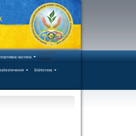
Categories
портивна частина
Новини
 забезпечення
Бібліотека