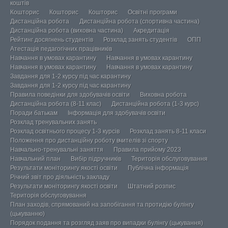
коштів
Кошторис
Кошторис
Кошторис
Освітні програми
Дистанційна робота
Дистанційна робота (спортивна частина)
Дистанційна робота (виховна частина)
Акредитація
Рейтинг досягнень студентів
Розклад занять студентів
ОПП
Атестація педагогічних працівників
Навчання в умовах карантину
Навчання в умовах карантину
Навчання в умовах карантину
Навчання в умовах карантину
Завдання для 1-2 курсу під час карантину
Завдання для 1-2 курсу під час карантину
Правила поведінки для здобувачів освіти
Виховна робота
Дистанційна робота (8-11 клас)
Дистанційна робота (1-3 курс)
Поради батькам
Інформація для здобувачів освіти
Розклад тренувальних занять
Розклад освітнього процесу 1-3 курсів
Розклад занять 8-11 класи
Положення про дистанційну роботу вчителів зі спорту
Навчально-тренувальні заняття
Правила прийому 2023
Навчальний план
Вибір підручників
Територія обслуговування
Результати моніторингу якості освіти
Публічна інформація
Річний звіт про діяльність закладу
Результати моніторингу якості освіти
Штатний розпис
Територія обслуговування
План заходів, спрямований на запобігання та протидію булінгу
(цькуванню)
Порядок подання та розгляд заяв про випадки булінгу (цькування)