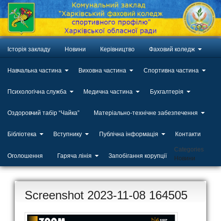
Історія закладу
Новини
Керівництво
Фаховий коледж
Навчальна частина
Виховна частина
Спортивна частина
Психологічна служба
Медична частина
Бухгалтерія
Оздоровчий табір “Чайка”
Матеріально-технічне забезпечення
Бібліотека
Вступнику
Публічна інформація
Контакти
Categories
Оголошення
Гаряча лінія
Запобігання корупції
Новини
Screenshot 2023-11-08 164505