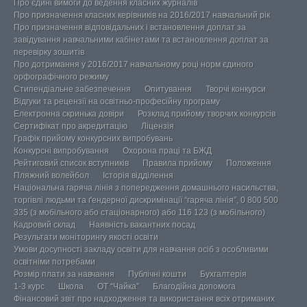
Про єдині вимоги до ведення класних журналів
Про призначення класних керівників на 2016/2017 навчальний рік
Про призначення відповідальних і встановлення доплат за
завідування навчальними кабінетами та встановлення доплат за
перевірку зошитів
Про дотримання у 2016/2017 навчальному році норм єдиного
орфографічного режиму
Стипендіальне забезпечення
Опитування
Творчі конкурси
Відгуки та рецензії на освітньо-професійну програму
Електронна скринька довіри
Розклад прийому творчих конкурсів
Сертифікат про акредитацію
Ліцензія
Графік прийому конкурсних випробувань
Конкурсні випробування
Охорона праці та БЖД
Рейтиговий список вступників
Правила прийому
Положення
Пляжний волейбол
Історія відділення
Національна гаряча лінія з попередження домашнього насильства,
торгівлі людьми та ґендерної дискримінації “гаряча лінія”, 0 800 500
335 (з мобільного або стаціонарного) або 116 123 (з мобільного)
Кадровий склад
Наявність вакантних посад
Результати моніторингу якості освіти
Умови досупності закладу освіти для навчання осіб з особливими
освітніми потребами
Розмір плати за навчання
Публічні кошти
Бухгалтерія
1-3 курс
Школа
ОТ “Чайка”
Благодійна допомога
Фінансовий звіт про надходження та використання всіх отриманих