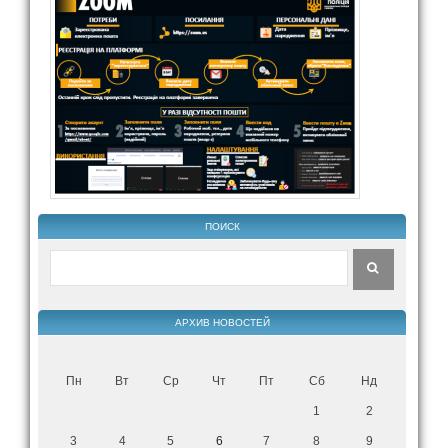
ПОИСК
АРХИВ НОВОСТЕЙ
Пн
Вт
Ср
Чт
Пт
Сб
Нд
1
2
3
4
5
6
7
8
9