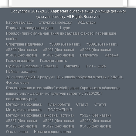
Copyright © 2017-2023 Харківське обласне вище училище фізичної
культури і спорту. All Rights Reserved.
Історія закладу
Структура коледжу
8-11 класи
Порядок зарахування учнів
1 курс
Порядок прийому на навчання до закладів фахової передвищої
освіти
Спортивні відділення
#5389 (без назви)
#5391 (без назви)
#5399 (без назви)
#5401 (без назви)
#5403 (без назви)
#5405 (без назви)
#5407 (без назви)
Бадмінтон
Мережа
Розклад дзвінків
Розклад занять
Публічна інформація (накази)
Контакти
НМТ – 2024
Публічні закупівлі
20 листопада 2013 року учні 10-х класів побували в гостях в ХДАФК.
Фотогалерея
Про створення атестаційної комісії І рівня Харківського обласного
вищого училища фізичної культури і спорту у 2016/2017
навчальному році
Методична скринька
План роботи
Статут
Статут
Методична скринька
ПОЛОЖЕННЯ
Методична скринька (виховна частина)
#5327 (без назви)
#5387 (без назви)
#5421 (без назви)
#5423 (без назви)
#5425 (без назви)
#5427 (без назви)
#5436 (без назви)
Оголошення
Новини водного поло