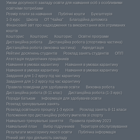
Умови досупності закладу освіти для навчання осіб з особливими
освітніми потребами
Розмір плати за навчання
Публічні кошти
Бухгалтерія
1-3 курс
Школа
ОТ “Чайка”
Благодійна допомога
Фінансовий звіт про надходження та використання всіх отриманих
коштів
Кошторис
Кошторис
Кошторис
Освітні програми
Дистанційна робота
Дистанційна робота (спортивна частина)
Дистанційна робота (виховна частина)
Акредитація
Рейтинг досягнень студентів
Розклад занять студентів
ОПП
Атестація педагогічних працівників
Навчання в умовах карантину
Навчання в умовах карантину
Навчання в умовах карантину
Навчання в умовах карантину
Завдання для 1-2 курсу під час карантину
Завдання для 1-2 курсу під час карантину
Правила поведінки для здобувачів освіти
Виховна робота
Дистанційна робота (8-11 клас)
Дистанційна робота (1-3 курс)
Поради батькам
Інформація для здобувачів освіти
Розклад тренувальних занять
Розклад освітнього процесу 1-3 курсів
Розклад занять 8-11 класи
Положення про дистанційну роботу вчителів зі спорту
Навчально-тренувальні заняття
Правила прийому 2023
Навчальний план
Вибір підручників
Територія обслуговування
Результати моніторингу якості освіти
Публічна інформація
Річний звіт про діяльність закладу