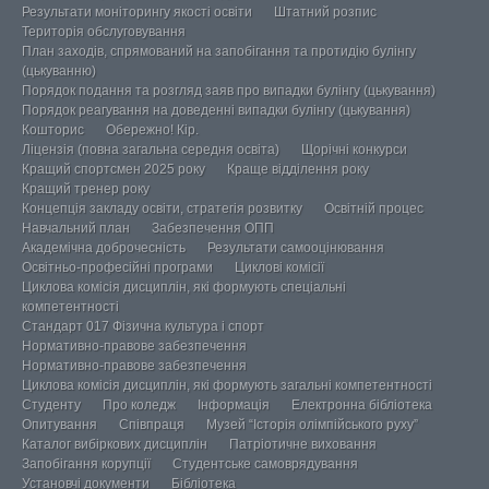
Результати моніторингу якості освіти
Штатний розпис
Територія обслуговування
План заходів, спрямований на запобігання та протидію булінгу
(цькуванню)
Порядок подання та розгляд заяв про випадки булінгу (цькування)
Порядок реагування на доведенні випадки булінгу (цькування)
Кошторис
Обережно! Кір.
Ліцензія (повна загальна середня освіта)
Щорічні конкурси
Кращий спортсмен 2025 року
Краще відділення року
Кращий тренер року
Концепція закладу освіти, стратегія розвитку
Освітній процес
Навчальний план
Забезпечення ОПП
Академічна доброчесність
Результати самооцінювання
Освітньо-професійні програми
Циклові комісії
Циклова комісія дисциплін, які формують спеціальні
компетентності
Стандарт 017 Фізична культура і спорт
Нормативно-правове забезпечення
Нормативно-правове забезпечення
Циклова комісія дисциплін, які формують загальні компетентності
Студенту
Про коледж
Інформація
Електронна бібліотека
Опитування
Співпраця
Музей “Історія олімпійського руху”
Каталог вибіркових дисциплін
Патріотичне виховання
Запобігання корупції
Студентське самоврядування
Установчі документи
Бібліотека