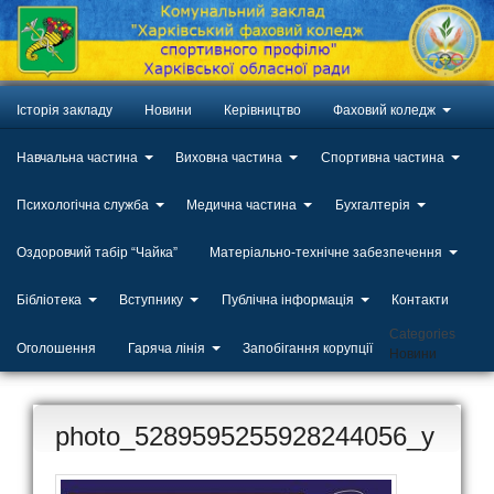
Історія закладу
Новини
Керівництво
Фаховий коледж
Навчальна частина
Виховна частина
Спортивна частина
Психологічна служба
Медична частина
Бухгалтерія
Оздоровчий табір “Чайка”
Матеріально-технічне забезпечення
Бібліотека
Вступнику
Публічна інформація
Контакти
Categories
Оголошення
Гаряча лінія
Запобігання корупції
Новини
photo_5289595255928244056_y