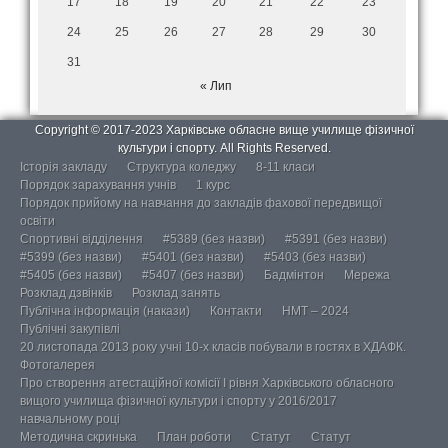
17
18
19
20
21
22
23
24
25
26
27
28
29
30
31
« Лип
Copyright © 2017-2023 Харківське обласне вище училище фізичної
культури і спорту. All Rights Reserved.
Історія закладу
Структура коледжу
8-11 класи
Порядок зарахування учнів
1 курс
Порядок прийому на навчання до закладів фахової передвищої
освіти
Спортивні відділення
#5389 (без назви)
#5391 (без назви)
#5399 (без назви)
#5401 (без назви)
#5403 (без назви)
#5405 (без назви)
#5407 (без назви)
Бадмінтон
Мережа
Розклад дзвінків
Розклад занять
Публічна інформація (накази)
Контакти
НМТ – 2024
Публічні закупівлі
20 листопада 2013 року учні 10-х класів побували в гостях в ХДАФК.
Фотогалерея
Про створення атестаційної комісії І рівня Харківського обласного
вищого училища фізичної культури і спорту у 2016/2017
навчальному році
Методична скринька
План роботи
Статут
Статут