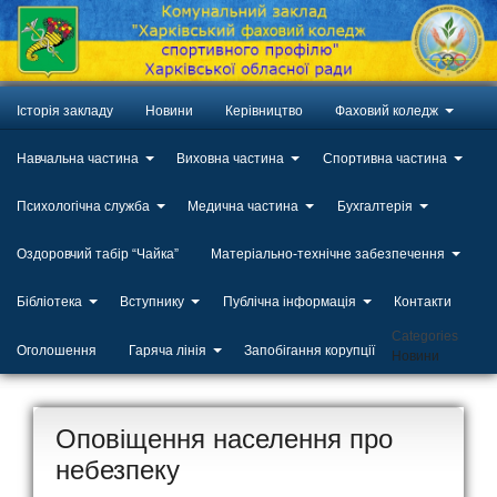
Історія закладу
Новини
Керівництво
Фаховий коледж
Навчальна частина
Виховна частина
Спортивна частина
Психологічна служба
Медична частина
Бухгалтерія
Оздоровчий табір “Чайка”
Матеріально-технічне забезпечення
Бібліотека
Вступнику
Публічна інформація
Контакти
Categories
Оголошення
Гаряча лінія
Запобігання корупції
Новини
Оповіщення населення про
небезпеку