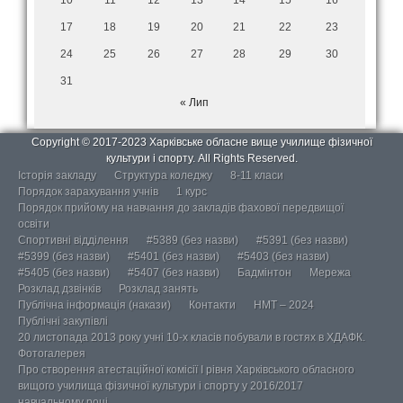
17
18
19
20
21
22
23
24
25
26
27
28
29
30
31
« Лип
Copyright © 2017-2023 Харківське обласне вище училище фізичної
культури і спорту. All Rights Reserved.
Історія закладу
Структура коледжу
8-11 класи
Порядок зарахування учнів
1 курс
Порядок прийому на навчання до закладів фахової передвищої
освіти
Спортивні відділення
#5389 (без назви)
#5391 (без назви)
#5399 (без назви)
#5401 (без назви)
#5403 (без назви)
#5405 (без назви)
#5407 (без назви)
Бадмінтон
Мережа
Розклад дзвінків
Розклад занять
Публічна інформація (накази)
Контакти
НМТ – 2024
Публічні закупівлі
20 листопада 2013 року учні 10-х класів побували в гостях в ХДАФК.
Фотогалерея
Про створення атестаційної комісії І рівня Харківського обласного
вищого училища фізичної культури і спорту у 2016/2017
навчальному році