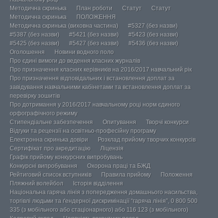
Методична скринька
План роботи
Статут
Статут
Методична скринька
ПОЛОЖЕННЯ
Методична скринька (виховна частина)
#5327 (без назви)
#5387 (без назви)
#5421 (без назви)
#5423 (без назви)
#5425 (без назви)
#5427 (без назви)
#5436 (без назви)
Оголошення
Новини водного поло
Про єдині вимоги до ведення класних журналів
Про призначення класних керівників на 2016/2017 навчальний рік
Про призначення відповідальних і встановлення доплат за
завідування навчальними кабінетами та встановлення доплат за
перевірку зошитів
Про дотримання у 2016/2017 навчальному році норм єдиного
орфографічного режиму
Стипендіальне забезпечення
Опитування
Творчі конкурси
Відгуки та рецензії на освітньо-професійну програму
Електронна скринька довіри
Розклад прийому творчих конкурсів
Сертифікат про акредитацію
Ліцензія
Графік прийому конкурсних випробувань
Конкурсні випробування
Охорона праці та БЖД
Рейтиговий список вступників
Правила прийому
Положення
Пляжний волейбол
Історія відділення
Національна гаряча лінія з попередження домашнього насильства,
торгівлі людьми та ґендерної дискримінації “гаряча лінія”, 0 800 500
335 (з мобільного або стаціонарного) або 116 123 (з мобільного)