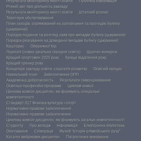
Результати моніторингу якості освіти
Публічна інформація
Річний звіт про діяльність закладу
Результати моніторингу якості освіти
Штатний розпис
Територія обслуговування
План заходів, спрямований на запобігання та протидію булінгу
(цькуванню)
Порядок подання та розгляд заяв про випадки булінгу (цькування)
Порядок реагування на доведенні випадки булінгу (цькування)
Кошторис
Обережно! Кір.
Ліцензія (повна загальна середня освіта)
Щорічні конкурси
Кращий спортсмен 2025 року
Краще відділення року
Кращий тренер року
Концепція закладу освіти, стратегія розвитку
Освітній процес
Навчальний план
Забезпечення ОПП
Академічна доброчесність
Результати самооцінювання
Освітньо-професійні програми
Циклові комісії
Циклова комісія дисциплін, які формують спеціальні
компетентності
Стандарт 017 Фізична культура і спорт
Нормативно-правове забезпечення
Нормативно-правове забезпечення
Циклова комісія дисциплін, які формують загальні компетентності
Студенту
Про коледж
Інформація
Електронна бібліотека
Опитування
Співпраця
Музей “Історія олімпійського руху”
Каталог вибіркових дисциплін
Патріотичне виховання