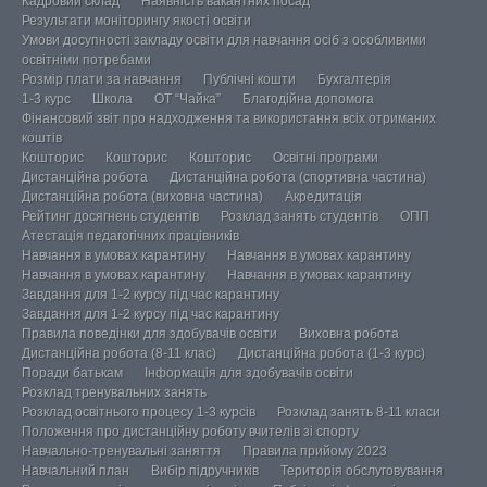
Кадровий склад
Наявність вакантних посад
Результати моніторингу якості освіти
Умови досупності закладу освіти для навчання осіб з особливими
освітніми потребами
Розмір плати за навчання
Публічні кошти
Бухгалтерія
1-3 курс
Школа
ОТ “Чайка”
Благодійна допомога
Фінансовий звіт про надходження та використання всіх отриманих
коштів
Кошторис
Кошторис
Кошторис
Освітні програми
Дистанційна робота
Дистанційна робота (спортивна частина)
Дистанційна робота (виховна частина)
Акредитація
Рейтинг досягнень студентів
Розклад занять студентів
ОПП
Атестація педагогічних працівників
Навчання в умовах карантину
Навчання в умовах карантину
Навчання в умовах карантину
Навчання в умовах карантину
Завдання для 1-2 курсу під час карантину
Завдання для 1-2 курсу під час карантину
Правила поведінки для здобувачів освіти
Виховна робота
Дистанційна робота (8-11 клас)
Дистанційна робота (1-3 курс)
Поради батькам
Інформація для здобувачів освіти
Розклад тренувальних занять
Розклад освітнього процесу 1-3 курсів
Розклад занять 8-11 класи
Положення про дистанційну роботу вчителів зі спорту
Навчально-тренувальні заняття
Правила прийому 2023
Навчальний план
Вибір підручників
Територія обслуговування