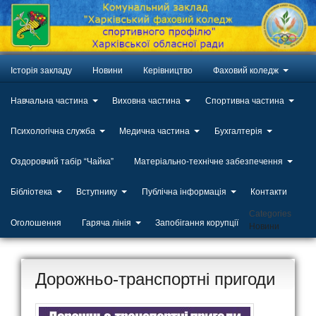
Історія закладу
Новини
Керівництво
Фаховий коледж
Навчальна частина
Виховна частина
Спортивна частина
Психологічна служба
Медична частина
Бухгалтерія
Оздоровчий табір “Чайка”
Матеріально-технічне забезпечення
Бібліотека
Вступнику
Публічна інформація
Контакти
Categories
Оголошення
Гаряча лінія
Запобігання корупції
Новини
Дорожньо-транспортні пригоди