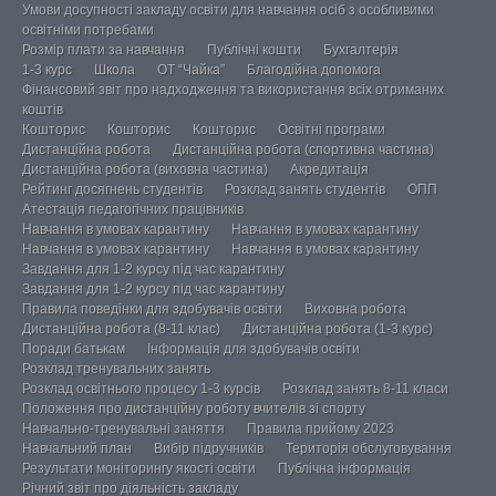
Умови досупності закладу освіти для навчання осіб з особливими
освітніми потребами
Розмір плати за навчання
Публічні кошти
Бухгалтерія
1-3 курс
Школа
ОТ “Чайка”
Благодійна допомога
Фінансовий звіт про надходження та використання всіх отриманих
коштів
Кошторис
Кошторис
Кошторис
Освітні програми
Дистанційна робота
Дистанційна робота (спортивна частина)
Дистанційна робота (виховна частина)
Акредитація
Рейтинг досягнень студентів
Розклад занять студентів
ОПП
Атестація педагогічних працівників
Навчання в умовах карантину
Навчання в умовах карантину
Навчання в умовах карантину
Навчання в умовах карантину
Завдання для 1-2 курсу під час карантину
Завдання для 1-2 курсу під час карантину
Правила поведінки для здобувачів освіти
Виховна робота
Дистанційна робота (8-11 клас)
Дистанційна робота (1-3 курс)
Поради батькам
Інформація для здобувачів освіти
Розклад тренувальних занять
Розклад освітнього процесу 1-3 курсів
Розклад занять 8-11 класи
Положення про дистанційну роботу вчителів зі спорту
Навчально-тренувальні заняття
Правила прийому 2023
Навчальний план
Вибір підручників
Територія обслуговування
Результати моніторингу якості освіти
Публічна інформація
Річний звіт про діяльність закладу