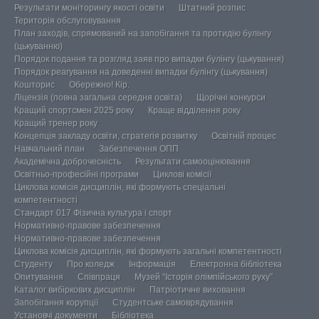
Результати моніторингу якості освіти
Штатний розпис
Територія обслуговування
План заходів, спрямований на запобігання та протидію булінгу
(цькуванню)
Порядок подання та розгляд заяв про випадки булінгу (цькування)
Порядок реагування на доведенні випадки булінгу (цькування)
Кошторис
Обережно! Кір.
Ліцензія (повна загальна середня освіта)
Щорічні конкурси
Кращий спортсмен 2025 року
Краще відділення року
Кращий тренер року
Концепція закладу освіти, стратегія розвитку
Освітній процес
Навчальний план
Забезпечення ОПП
Академічна доброчесність
Результати самооцінювання
Освітньо-професійні програми
Циклові комісії
Циклова комісія дисциплін, які формують спеціальні
компетентності
Стандарт 017 Фізична культура і спорт
Нормативно-правове забезпечення
Нормативно-правове забезпечення
Циклова комісія дисциплін, які формують загальні компетентності
Студенту
Про коледж
Інформація
Електронна бібліотека
Опитування
Співпраця
Музей “Історія олімпійського руху”
Каталог вибіркових дисциплін
Патріотичне виховання
Запобігання корупції
Студентське самоврядування
Установчі документи
Бібліотека