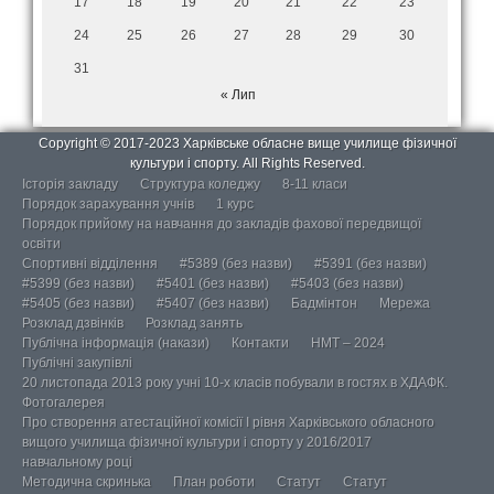
17
18
19
20
21
22
23
24
25
26
27
28
29
30
31
« Лип
Copyright © 2017-2023 Харківське обласне вище училище фізичної
культури і спорту. All Rights Reserved.
Історія закладу
Структура коледжу
8-11 класи
Порядок зарахування учнів
1 курс
Порядок прийому на навчання до закладів фахової передвищої
освіти
Спортивні відділення
#5389 (без назви)
#5391 (без назви)
#5399 (без назви)
#5401 (без назви)
#5403 (без назви)
#5405 (без назви)
#5407 (без назви)
Бадмінтон
Мережа
Розклад дзвінків
Розклад занять
Публічна інформація (накази)
Контакти
НМТ – 2024
Публічні закупівлі
20 листопада 2013 року учні 10-х класів побували в гостях в ХДАФК.
Фотогалерея
Про створення атестаційної комісії І рівня Харківського обласного
вищого училища фізичної культури і спорту у 2016/2017
навчальному році
Методична скринька
План роботи
Статут
Статут