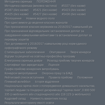
Методична скринька
ПОЛОЖЕННЯ
Методична скринька (виховна частина)
#5327 (без назви)
#5387 (без назви)
#5421 (без назви)
#5423 (без назви)
#5425 (без назви)
#5427 (без назви)
#5436 (без назви)
Оголошення
Новини водного поло
Про єдині вимоги до ведення класних журналів
Про призначення класних керівників на 2016/2017 навчальний рік
Про призначення відповідальних і встановлення доплат за
завідування навчальними кабінетами та встановлення доплат за
перевірку зошитів
Про дотримання у 2016/2017 навчальному році норм єдиного
орфографічного режиму
Стипендіальне забезпечення
Опитування
Творчі конкурси
Відгуки та рецензії на освітньо-професійну програму
Електронна скринька довіри
Розклад прийому творчих конкурсів
Сертифікат про акредитацію
Ліцензія
Графік прийому конкурсних випробувань
Конкурсні випробування
Охорона праці та БЖД
Рейтиговий список вступників
Правила прийому
Положення
Пляжний волейбол
Історія відділення
Національна гаряча лінія з попередження домашнього насильства,
торгівлі людьми та ґендерної дискримінації “гаряча лінія”, 0 800 500
335 (з мобільного або стаціонарного) або 116 123 (з мобільного)
Кадровий склад
Наявність вакантних посад
Результати моніторингу якості освіти